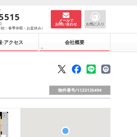
せ
-5515
メールで
0
お問い合わせ
お気に入り
年始・春季休暇・お盆休み）
報·アクセス
会社概要
物件番号/
1123135494