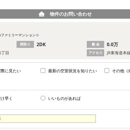
物件のお問い合わせ
のファミリーマンション☆
2DK
0.0万
間取り
敷 金
6丁目
JR東海道本
アクセス
実際に見たい
最新の空室状況を知りたい
その他（
だけ早く
いいものがあれば