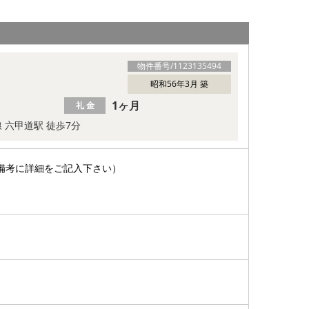
物件番号/
1123135494
昭和56年3月 築
1ヶ月
礼 金
線 六甲道駅 徒歩7分
備考に詳細をご記入下さい）