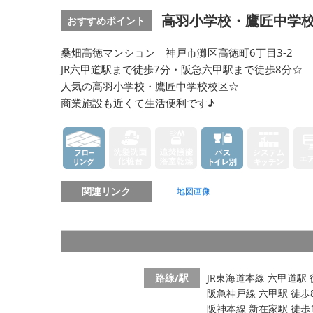
高羽小学校・鷹匠中学
おすすめポイント
桑畑高徳マンション 神戸市灘区高徳町6丁目3-2
JR六甲道駅まで徒歩7分・阪急六甲駅まで徒歩8分☆
人気の高羽小学校・鷹匠中学校校区☆
商業施設も近くて生活便利です♪
関連リンク
地図画像
路線/駅
JR東海道本線 六甲道駅 
阪急神戸線 六甲駅 徒歩
阪神本線 新在家駅 徒歩