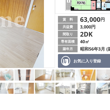
63,000
円
賃 料
3,000円
共益費
2DK
間取り
40㎡
専有面積
昭和56年3月 (
築年月
お気に入り
登録