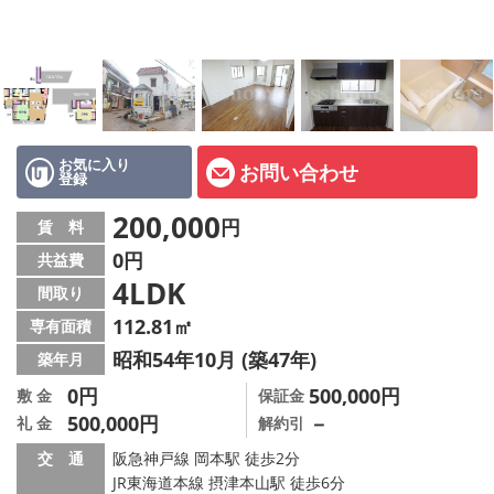
店舗情報·アクセス
会社概要
メールでお問い合わせ
お気に入り
お問い合わせ
登録
200,000
円
賃 料
0円
共益費
4LDK
間取り
112.81㎡
専有面積
昭和54年10月 (築47年)
築年月
0円
500,000円
敷 金
保証金
500,000円
－
礼 金
解約引
交 通
阪急神戸線 岡本駅 徒歩2分
JR東海道本線 摂津本山駅 徒歩6分