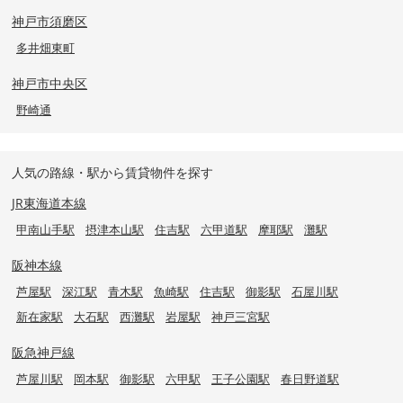
神戸市須磨区
多井畑東町
神戸市中央区
野崎通
人気の路線・駅から賃貸物件を探す
JR東海道本線
甲南山手駅
摂津本山駅
住吉駅
六甲道駅
摩耶駅
灘駅
阪神本線
芦屋駅
深江駅
青木駅
魚崎駅
住吉駅
御影駅
石屋川駅
新在家駅
大石駅
西灘駅
岩屋駅
神戸三宮駅
阪急神戸線
芦屋川駅
岡本駅
御影駅
六甲駅
王子公園駅
春日野道駅