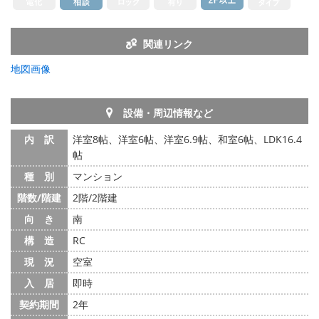
関連リンク
地図画像
設備・周辺情報など
内 訳
洋室8帖、洋室6帖、洋室6.9帖、和室6帖、LDK16.4
帖
種 別
マンション
階数/階建
2階/2階建
向 き
南
構 造
RC
現 況
空室
入 居
即時
契約期間
2年