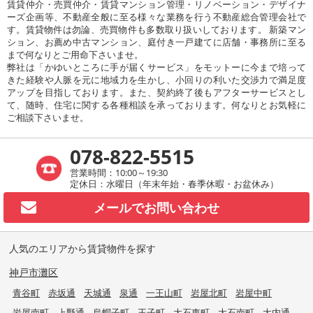
賃貸仲介・売買仲介・賃貸マンション管理・リノベーション・デザイナ
ーズ企画等、不動産全般に至る様々な業務を行う不動産総合管理会社で
す。賃貸物件は勿論、売買物件も多数取り扱いしております。 新築マン
ション、お薦め中古マンション、庭付き一戸建てに店舗・事務所に至る
まで何なりとご用命下さいませ。
弊社は「かゆいところに手が届くサービス」をモットーに今まで培って
きた経験や人脈を元に地域力を生かし、小回りの利いた交渉力で満足度
アップを目指しております。また、契約終了後もアフターサービスとし
て、随時、住宅に関する各種相談を承っております。何なりとお気軽に
ご相談下さいませ。
078-822-5515
営業時間：10:00～19:30
定休日：水曜日（年末年始・春季休暇・お盆休み）
メールで
お問い合わせ
人気のエリアから賃貸物件を探す
神戸市灘区
青谷町
赤坂通
天城通
泉通
一王山町
岩屋北町
岩屋中町
岩屋南町
上野通
烏帽子町
王子町
大石東町
大石南町
大内通