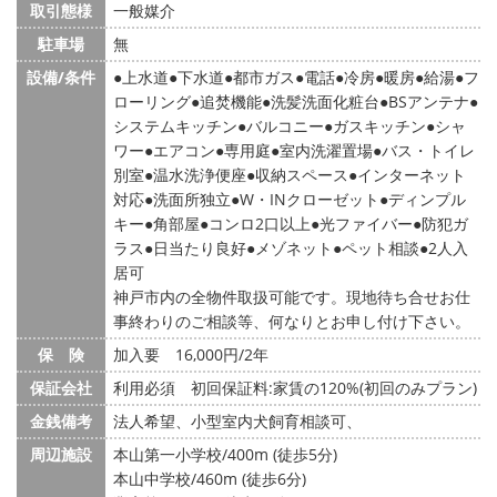
取引態様
一般媒介
駐車場
無
設備/条件
上水道
下水道
都市ガス
電話
冷房
暖房
給湯
フ
ローリング
追焚機能
洗髪洗面化粧台
BSアンテナ
システムキッチン
バルコニー
ガスキッチン
シャ
ワー
エアコン
専用庭
室内洗濯置場
バス・トイレ
別室
温水洗浄便座
収納スペース
インターネット
対応
洗面所独立
W・INクローゼット
ディンプル
キー
角部屋
コンロ2口以上
光ファイバー
防犯ガ
ラス
日当たり良好
メゾネット
ペット相談
2人入
居可
神戸市内の全物件取扱可能です。現地待ち合せお仕
事終わりのご相談等、何なりとお申し付け下さい。
保 険
加入要 16,000円/2年
保証会社
利用必須 初回保証料:家賃の120%(初回のみプラン)
金銭備考
法人希望、小型室内犬飼育相談可、
周辺施設
本山第一小学校/400m (徒歩5分)
本山中学校/460m (徒歩6分)