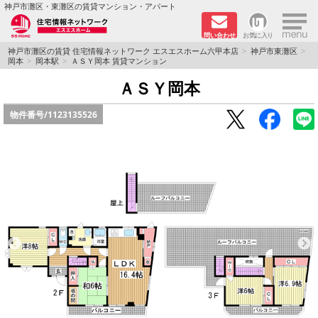
×
神戸市灘区・東灘区の賃貸マンション・アパート
問い合わせ
お気に入り
TOPページ
神戸市灘区の賃貸 住宅情報ネットワーク エスエスホーム六甲本店
神戸市東灘区
岡本
岡本駅
ＡＳＹ岡本 賃貸マンション
新着物件
ＡＳＹ岡本
物件番号/
1123135526
学生さん向け物件
敷金·礼金０円特集
ペット飼育可物件
路線·駅から探す
地域から探す
地図から探す