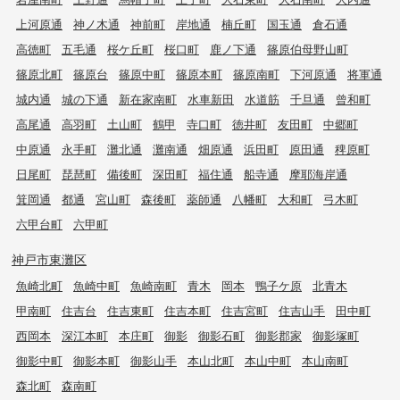
上河原通
神ノ木通
神前町
岸地通
楠丘町
国玉通
倉石通
高徳町
五毛通
桜ケ丘町
桜口町
鹿ノ下通
篠原伯母野山町
篠原北町
篠原台
篠原中町
篠原本町
篠原南町
下河原通
将軍通
城内通
城の下通
新在家南町
水車新田
水道筋
千旦通
曾和町
高尾通
高羽町
土山町
鶴甲
寺口町
徳井町
友田町
中郷町
中原通
永手町
灘北通
灘南通
畑原通
浜田町
原田通
稗原町
日尾町
琵琶町
備後町
深田町
福住通
船寺通
摩耶海岸通
箕岡通
都通
宮山町
森後町
薬師通
八幡町
大和町
弓木町
六甲台町
六甲町
神戸市東灘区
魚崎北町
魚崎中町
魚崎南町
青木
岡本
鴨子ケ原
北青木
甲南町
住吉台
住吉東町
住吉本町
住吉宮町
住吉山手
田中町
西岡本
深江本町
本庄町
御影
御影石町
御影郡家
御影塚町
御影中町
御影本町
御影山手
本山北町
本山中町
本山南町
森北町
森南町