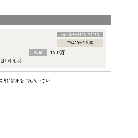
物件番号/
1123135530
平成20年9月 築
15.0万
礼 金
影駅 徒歩4分
備考に詳細をご記入下さい）