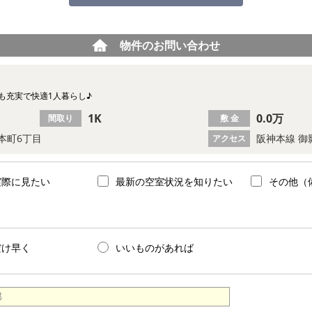
物件のお問い合わせ
備も充実で快適1人暮らし♪
1K
0.0万
間取り
敷 金
本町6丁目
阪神本線 御
アクセス
実際に見たい
最新の空室状況を知りたい
その他（
だけ早く
いいものがあれば