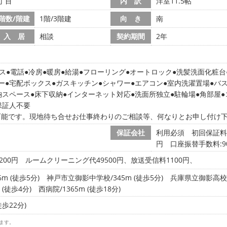
丁目
内 訳
洋室11.5帖
階数/階建
1階/3階建
向 き
南
入 居
相談
契約期間
2年
ス
電話
冷房
暖房
給湯
フローリング
オートロック
洗髪洗面化粧台
ー
宅配ボックス
ガスキッチン
シャワー
エアコン
室内洗濯置場
バ
納スペース
床下収納
インターネット対応
洗面所独立
駐輪場
角部屋
保証人不要
可能です。現地待ち合せお仕事終わりのご相談等、何なりとお申し付け
保証会社
利用必須 初回保証料:3
円 口座振替手数料:9
200円
ルームクリーニング代49500円、放送受信料1100円、
m (徒歩5分)
神戸市立御影中学校/345m (徒歩5分)
兵庫県立御影高校/5
 (徒歩4分)
西病院/1365m (徒歩18分)
徒歩22分)
ます。