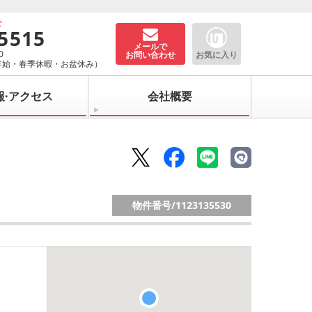
せ
-5515
メールで
0
お問い合わせ
お気に入り
年始・春季休暇・お盆休み）
報·アクセス
会社概要
物件番号/
1123135530