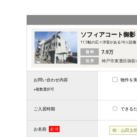
ソフィアコート御影
11.5帖の広々洋室がある1K☆設
7.9万
賃 料
神戸市東灘区御影
住 所
お問い合わせ内容
物件を
※複数選択可
ご入居時期
できる
お名前
必 須