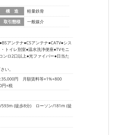
構 造
軽量鉄骨
取引態様
一般媒介
BSアンテナ
CSアンテナ
CATV
シス
ス・トイレ別室
温水洗浄便座
TVモニ
コンロ2口以上
光ファイバー
日当た
下さい。
5,000円 月額賃料等×1%+800
0円+税
93m (徒歩8分)
ローソン/181m (徒