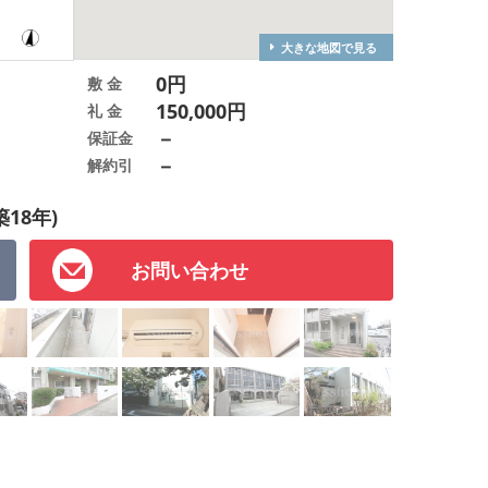
大きな地図で見る
0円
敷 金
150,000円
礼 金
－
保証金
－
解約引
築18年)
お問い合わせ