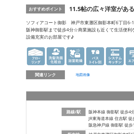
11.5帖の広々洋室があ
おすすめポイント
ソフィアコート御影 神戸市東灘区御影本町6丁目6-1
阪神御影駅まで徒歩4分☆商業施設も近くて生活便利
設備充実のお部屋です♪
関連リンク
地図画像
路線/駅
阪神本線 御影駅 徒歩4
JR東海道本線 住吉駅 徒
阪急神戸線 御影駅 徒歩