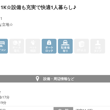
る1K☆設備も充実で快適1人暮らし♪
1
な立地☆
設備・周辺情報など
分
歩17分
19分