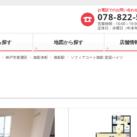
お電話でのお問い合わ
078-822
営業時間：10:00～19:3
定休日：水曜日（年末
ら探す
地図から探す
店舗情
神戸市東灘区
御影本町
御影駅
ソフィアコート御影 賃貸ハイツ