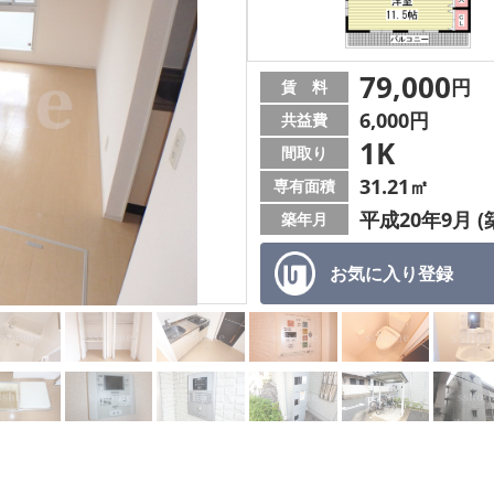
79,000
円
賃 料
6,000円
共益費
1K
間取り
31.21㎡
専有面積
平成20年9月 (
築年月
お気に入り
登録