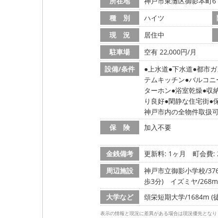
所在地
神戸市東灘区御影本町6
種 別
ハイツ
現 況
居住中
駐車場
空有 22,000円/月
設備/条件
上水道
下水道
都市ガ
テムキッチン
バルコニ
ターホン
浴室乾燥
収
り良好
閑静な住宅街
神戸市内の全物件取扱
保 険
加入不要
金銭備考
更新料: 1ヶ月
町会費: 
周辺施設
神戸市立御影小学校/376
歩3分)
イズミヤ/268m
大学など
頌栄短期大学/1684m (
表示の情報と現況に差異がある場合は現況優先となり