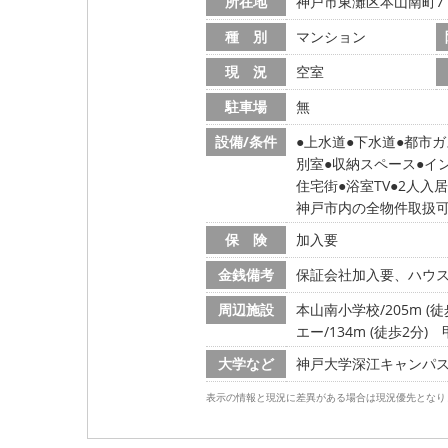
所在地
神戸市東灘区本山南町7
種 別
マンション
現 況
空室
駐車場
無
設備/条件
上水道
下水道
都市ガ
別室
収納スペース
イ
住宅街
浴室TV
2人入
神戸市内の全物件取扱
保 険
加入要
金銭備考
保証会社加入要、ハウスクリ
周辺施設
本山南小学校/205m (徒
エー/134m (徒歩2分)
大学など
神戸大学深江キャンパス/8
表示の情報と現況に差異がある場合は現況優先となり