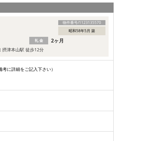
物件番号/
1123135570
昭和58年5月 築
2ヶ月
礼 金
線 摂津本山駅 徒歩12分
備考に詳細をご記入下さい）