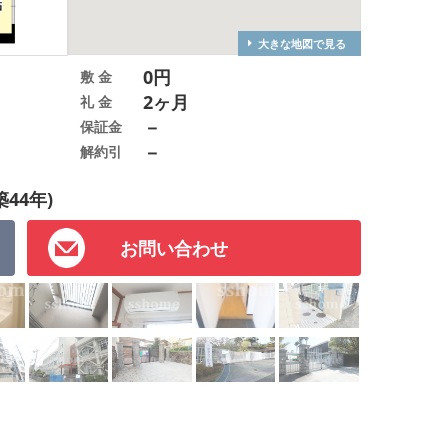
大きな地図で見る
0円
敷 金
2ヶ月
礼 金
－
保証金
－
解約引
築44年)
お問い合わせ