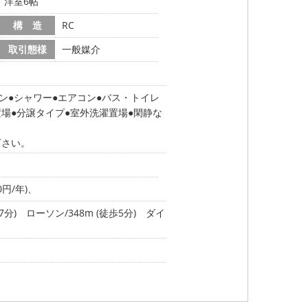
帖、洋室6帖
構 造
RC
取引態様
一般媒介
ン
シャワー
エアコン
バス・トイレ
置場
分譲タイプ
室外洗濯置場
閑静な
下さい。
円/年)、
7分)
ローソン/348m (徒歩5分)
ダイ