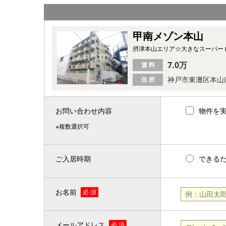
甲南メゾン本山
摂津本山エリア☆大きなスーパー
7.0万
賃 料
神戸市東灘区本山
住 所
お問い合わせ内容
物件を
※複数選択可
ご入居時期
できる
お名前
必 須
メールアドレス
必 須