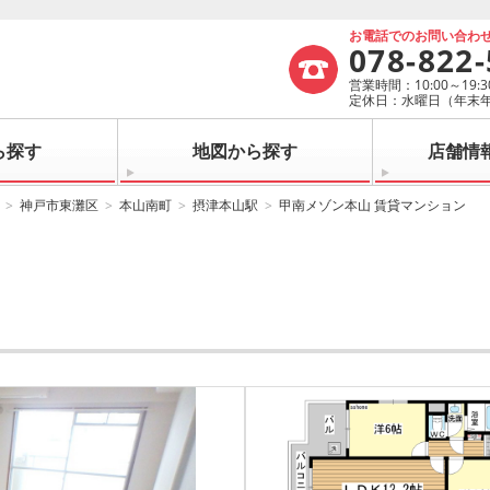
お電話でのお問い合わ
078-822
営業時間：10:00～19:3
定休日：水曜日（年末
ら探す
地図から探す
店舗情
神戸市東灘区
本山南町
摂津本山駅
甲南メゾン本山 賃貸マンション