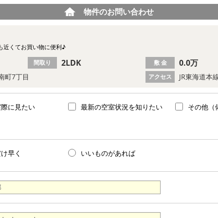
物件のお問い合わせ
も近くてお買い物に便利♪
2LDK
0.0万
間取り
敷 金
南町7丁目
JR東海道本
アクセス
実際に見たい
最新の空室状況を知りたい
その他（
だけ早く
いいものがあれば