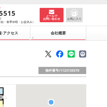
せ
-5515
メールで
0
お問い合わせ
お気に入り
年始・春季休暇・お盆休み）
報·アクセス
会社概要
物件番号/
1123135570