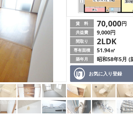
70,000
円
賃 料
9,000円
共益費
2LDK
間取り
51.94㎡
専有面積
昭和58年5月 (
築年月
お気に入り
登録