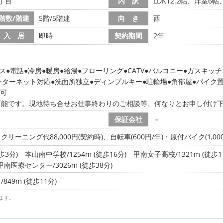
丁目
内 訳
LDK12.2帖、洋室6
階数/階建
5階/5階建
向 き
西
入 居
即時
契約期間
2年
ス
電話
冷房
暖房
給湯
フローリング
CATV
バルコニー
ガスキッチ
ンターネット対応
洗面所独立
ディンプルキー
駐輪場
角部屋
バイク
居可
可能です。現地待ち合せお仕事終わりのご相談等、何なりとお申し付け
保証会社
－
ーニング代88,000円(契約時)、自転車(600円/年)・原付バイク(1,000
歩3分)
本山南中学校/1254m (徒歩16分)
甲南女子高校/1321m (徒歩1
甲南医療センター/3026m (徒歩38分)
49m (徒歩11分)
ます。