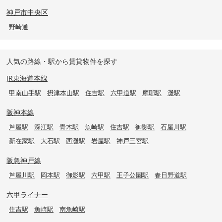
神戸市中央区
野崎通
人気の路線・駅から賃貸物件を探す
JR東海道本線
甲南山手駅
摂津本山駅
住吉駅
六甲道駅
摩耶駅
灘駅
阪神本線
芦屋駅
深江駅
青木駅
魚崎駅
住吉駅
御影駅
石屋川駅
新在家駅
大石駅
西灘駅
岩屋駅
神戸三宮駅
阪急神戸線
芦屋川駅
岡本駅
御影駅
六甲駅
王子公園駅
春日野道駅
六甲ライナー
住吉駅
魚崎駅
南魚崎駅