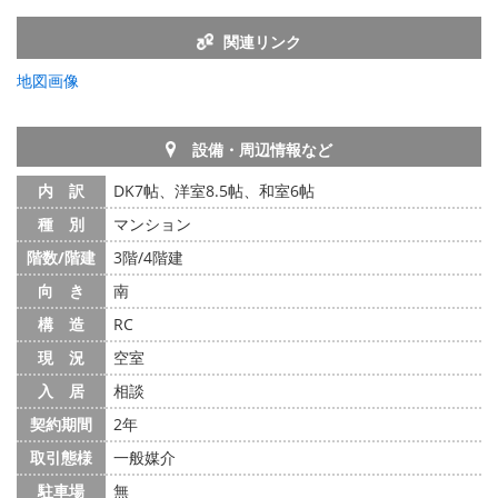
関連リンク
地図画像
設備・周辺情報など
内 訳
DK7帖、洋室8.5帖、和室6帖
種 別
マンション
階数/階建
3階/4階建
向 き
南
構 造
RC
現 況
空室
入 居
相談
契約期間
2年
取引態様
一般媒介
駐車場
無