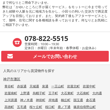
まで何なりとご用命下さいませ。
弊社は「かゆいところに手が届くサービス」をモットーに今まで培って
きた経験や人脈を元に地域力を生かし、小回りの利いた交渉力で満足度
アップを目指しております。また、契約終了後もアフターサービスとし
て、随時、住宅に関する各種相談を承っております。何なりとお気軽に
ご相談下さいませ。
078-822-5515
営業時間：10:00～19:30
定休日：水曜日（年末年始・春季休暇・お盆休み）
メールで
お問い合わせ
人気のエリアから賃貸物件を探す
神戸市灘区
青谷町
赤坂通
天城通
泉通
一王山町
岩屋北町
岩屋中町
岩屋南町
上野通
烏帽子町
王子町
大石東町
大石南町
大内通
上河原通
神ノ木通
神前町
岸地通
楠丘町
国玉通
倉石通
高徳町
五毛通
桜ケ丘町
桜口町
鹿ノ下通
篠原伯母野山町