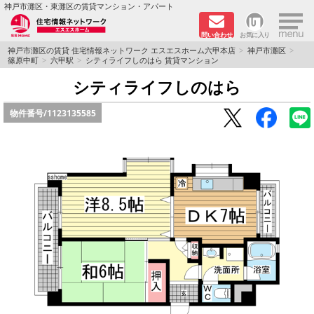
×
神戸市灘区・東灘区の賃貸マンション・アパート
問い合わせ
お気に入り
TOPページ
神戸市灘区の賃貸 住宅情報ネットワーク エスエスホーム六甲本店
神戸市灘区
篠原中町
六甲駅
シティライフしのはら 賃貸マンション
新着物件
シティライフしのはら
物件番号/
1123135585
学生さん向け物件
敷金·礼金０円特集
ペット飼育可物件
路線·駅から探す
地域から探す
地図から探す