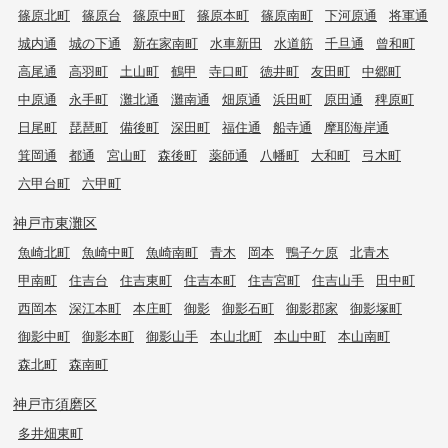
篠原北町
篠原台
篠原中町
篠原本町
篠原南町
下河原通
将軍通
城内通
城の下通
新在家南町
水車新田
水道筋
千旦通
曾和町
高尾通
高羽町
土山町
鶴甲
寺口町
徳井町
友田町
中郷町
中原通
永手町
灘北通
灘南通
畑原通
浜田町
原田通
稗原町
日尾町
琵琶町
備後町
深田町
福住通
船寺通
摩耶海岸通
箕岡通
都通
宮山町
森後町
薬師通
八幡町
大和町
弓木町
六甲台町
六甲町
神戸市東灘区
魚崎北町
魚崎中町
魚崎南町
青木
岡本
鴨子ケ原
北青木
甲南町
住吉台
住吉東町
住吉本町
住吉宮町
住吉山手
田中町
西岡本
深江本町
本庄町
御影
御影石町
御影郡家
御影塚町
御影中町
御影本町
御影山手
本山北町
本山中町
本山南町
森北町
森南町
神戸市須磨区
多井畑東町