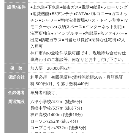
設備/条件
上水道
下水道
都市ガス
電話
給湯
フローリング
追焚機能
BSアンテナ
CATV
バルコニー
ガスキッ
チン
シャワー
室内洗濯置場
バス・トイレ別室
TV
モニターホン
収納スペース
インターネット対応
洗面所独立
ディンプルキー
角部屋
光ファイバー
出窓
防犯ガラス
日当たり良好
閑静な住宅街
2人
入居可
神戸市内の全物件取扱可能です。現地待ち合せお仕
事終わりのご相談等、何なりとお申し付け下さい。
保 険
加入要 20,000円/2年
保証会社
利用必須 初回保証料:賃料等総額50%・月額保証
料:800円/月、引落手数料440円
金銭備考
単身者相談可、
周辺施設
六甲小学校/472m (徒歩6分)
長峰中学校/537m (徒歩7分)
神戸高校/1400m (徒歩18分)
ローソン/262m (徒歩4分)
コープこうべ/332m (徒歩5分)