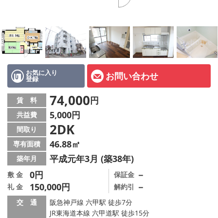
店舗情報·アクセス
会社概要
メールでお問い合わせ
お気に入り
お問い合わせ
登録
74,000
円
賃 料
5,000円
共益費
2DK
間取り
46.88㎡
専有面積
平成元年3月 (築38年)
築年月
0円
－
敷 金
保証金
150,000円
－
礼 金
解約引
交 通
阪急神戸線 六甲駅 徒歩7分
JR東海道本線 六甲道駅 徒歩15分