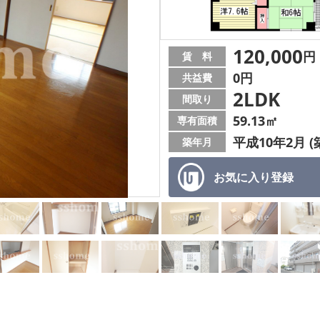
120,000
円
賃 料
0円
共益費
2LDK
間取り
59.13㎡
専有面積
平成10年2月 (
築年月
お気に入り
登録