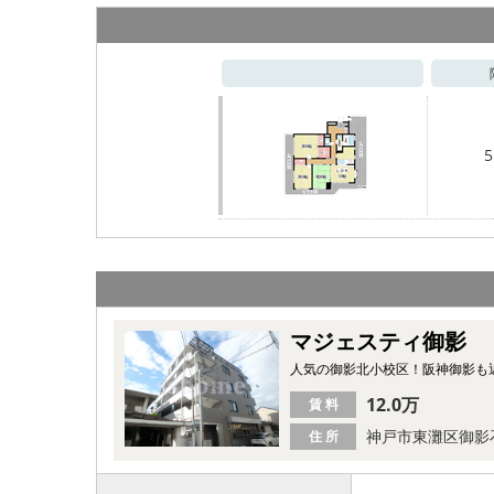
5
マジェスティ御影
人気の御影北小校区！阪神御影も近
12.0万
賃 料
神戸市東灘区御影
住 所