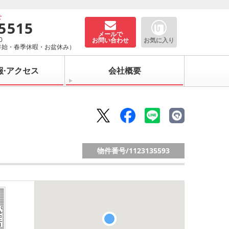
せ
-5515
メールで
0
お問い合わせ
お気に入り
年始・春季休暇・お盆休み）
報·アクセス
会社概要
物件番号/
1123135593