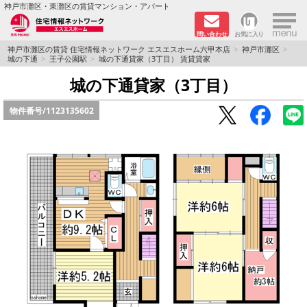
×
神戸市灘区・東灘区の賃貸マンション・アパート
問い合わせ
お気に入り
TOPページ
神戸市灘区の賃貸 住宅情報ネットワーク エスエスホーム六甲本店
神戸市灘区
城の下通
王子公園駅
城の下通貸家（3丁目） 賃貸貸家
新着物件
城の下通貸家（3丁目）
物件番号/
1123135602
学生さん向け物件
敷金·礼金０円特集
ペット飼育可物件
路線·駅から探す
地域から探す
地図から探す