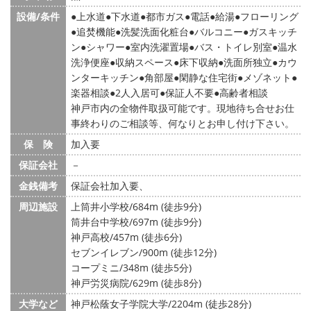
設備/条件
上水道
下水道
都市ガス
電話
給湯
フローリング
追焚機能
洗髪洗面化粧台
バルコニー
ガスキッチ
ン
シャワー
室内洗濯置場
バス・トイレ別室
温水
洗浄便座
収納スペース
床下収納
洗面所独立
カウ
ンターキッチン
角部屋
閑静な住宅街
メゾネット
楽器相談
2人入居可
保証人不要
高齢者相談
神戸市内の全物件取扱可能です。現地待ち合せお仕
事終わりのご相談等、何なりとお申し付け下さい。
保 険
加入要
保証会社
－
金銭備考
保証会社加入要、
周辺施設
上筒井小学校/684m (徒歩9分)
筒井台中学校/697m (徒歩9分)
神戸高校/457m (徒歩6分)
セブンイレブン/900m (徒歩12分)
コープミニ/348m (徒歩5分)
神戸労災病院/629m (徒歩8分)
大学など
神戸松蔭女子学院大学/2204m (徒歩28分)