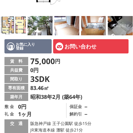
店舗情報·アクセス
会社概要
メールでお問い合わせ
お気に入り
お問い合わせ
登録
75,000
円
賃 料
0円
共益費
3SDK
間取り
83.46㎡
専有面積
昭和38年2月 (築64年)
築年月
0円
－
敷 金
保証金
1ヶ月
－
礼 金
解約引
交 通
阪急神戸線 王子公園駅 徒歩15分
JR東海道本線 灘駅 徒歩21分