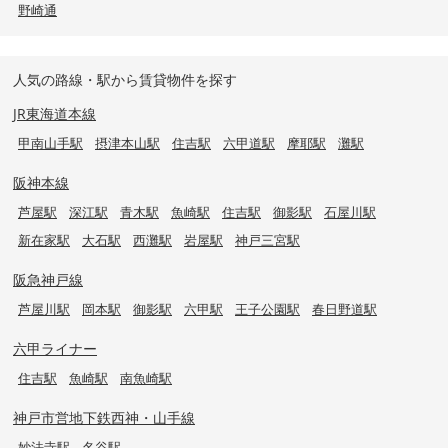
野崎通
人気の路線・駅から賃貸物件を探す
JR東海道本線
甲南山手駅
摂津本山駅
住吉駅
六甲道駅
摩耶駅
灘駅
阪神本線
芦屋駅
深江駅
青木駅
魚崎駅
住吉駅
御影駅
石屋川駅
新在家駅
大石駅
西灘駅
岩屋駅
神戸三宮駅
阪急神戸線
芦屋川駅
岡本駅
御影駅
六甲駅
王子公園駅
春日野道駅
六甲ライナー
住吉駅
魚崎駅
南魚崎駅
神戸市営地下鉄西神・山手線
妙法寺駅
名谷駅