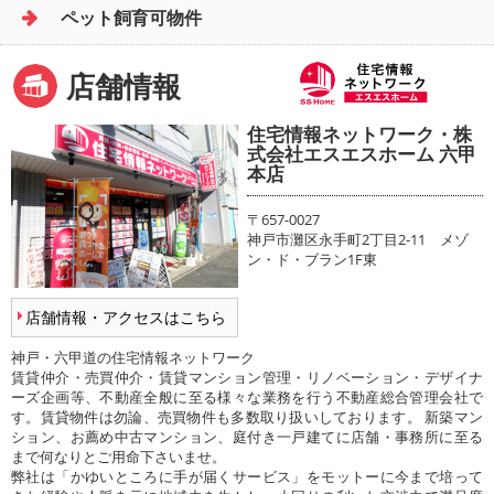
ペット飼育可物件
店舗情報
住宅情報ネットワーク・株
式会社エスエスホーム 六甲
本店
〒657-0027
神戸市灘区永手町2丁目2-11 メゾ
ン・ド・ブラン1F東
店舗情報・アクセスはこちら
神戸・六甲道の住宅情報ネットワーク
賃貸仲介・売買仲介・賃貸マンション管理・リノベーション・デザイナ
ーズ企画等、不動産全般に至る様々な業務を行う不動産総合管理会社で
す。賃貸物件は勿論、売買物件も多数取り扱いしております。 新築マン
ション、お薦め中古マンション、庭付き一戸建てに店舗・事務所に至る
まで何なりとご用命下さいませ。
弊社は「かゆいところに手が届くサービス」をモットーに今まで培って