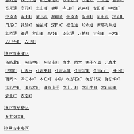
高尾通
高羽町
土山町
鶴甲
寺口町
徳井町
友田町
中郷町
中原通
永手町
灘北通
灘南通
畑原通
浜田町
原田通
稗原町
日尾町
琵琶町
備後町
深田町
福住通
船寺通
摩耶海岸通
箕岡通
都通
宮山町
森後町
薬師通
八幡町
大和町
弓木町
六甲台町
六甲町
神戸市東灘区
魚崎北町
魚崎中町
魚崎南町
青木
岡本
鴨子ケ原
北青木
甲南町
住吉台
住吉東町
住吉本町
住吉宮町
住吉山手
田中町
西岡本
深江本町
本庄町
御影
御影石町
御影郡家
御影塚町
御影中町
御影本町
御影山手
本山北町
本山中町
本山南町
森北町
森南町
神戸市須磨区
多井畑東町
神戸市中央区