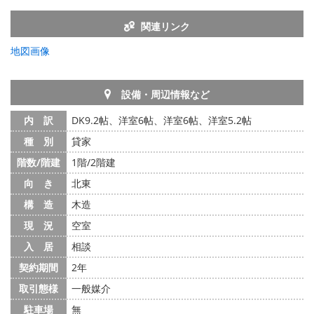
関連リンク
地図画像
設備・周辺情報など
内 訳
DK9.2帖、洋室6帖、洋室6帖、洋室5.2帖
種 別
貸家
階数/階建
1階/2階建
向 き
北東
構 造
木造
現 況
空室
入 居
相談
契約期間
2年
取引態様
一般媒介
駐車場
無