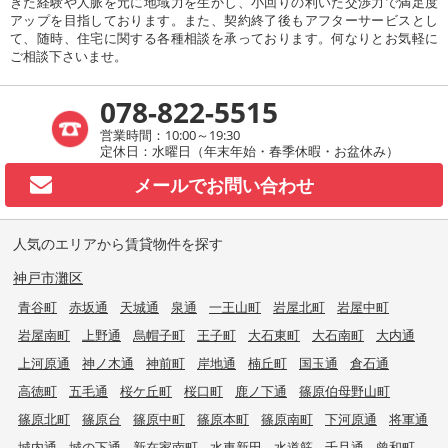
きた経験や人脈を元に地域力を生かし、小回りの利いた交渉力で満足度
アップを目指しております。また、契約終了後もアフターサービスとし
て、随時、住宅に関する各種相談を承っております。何なりとお気軽に
ご相談下さいませ。
078-822-5515
営業時間：10:00～19:30
定休日：水曜日（年末年始・春季休暇・お盆休み）
メールで
お問い合わせ
人気のエリアから賃貸物件を探す
神戸市灘区
青谷町
赤坂通
天城通
泉通
一王山町
岩屋北町
岩屋中町
岩屋南町
上野通
烏帽子町
王子町
大石東町
大石南町
大内通
上河原通
神ノ木通
神前町
岸地通
楠丘町
国玉通
倉石通
高徳町
五毛通
桜ケ丘町
桜口町
鹿ノ下通
篠原伯母野山町
篠原北町
篠原台
篠原中町
篠原本町
篠原南町
下河原通
将軍通
城内通
城の下通
新在家南町
水車新田
水道筋
千旦通
曾和町