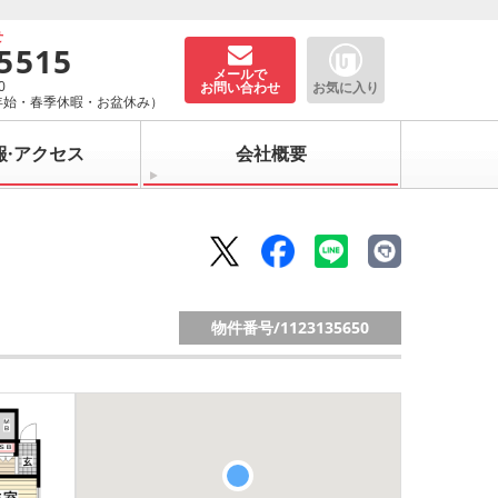
せ
-5515
メールで
0
お問い合わせ
お気に入り
年始・春季休暇・お盆休み）
報·アクセス
会社概要
物件番号/
1123135650