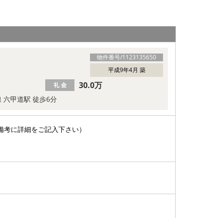
物件番号/
1123135650
平成9年4月 築
30.0万
礼 金
線 六甲道駅 徒歩6分
備考に詳細をご記入下さい）