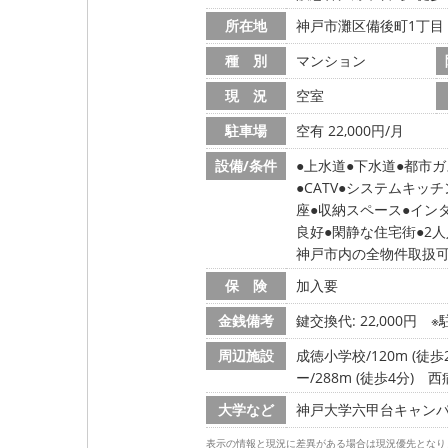
所在地
神戸市灘区備後町1丁目
種 別
マンション
現 況
空室
駐車場
空有 22,000円/月
設備/条件
上水道
下水道
都市ガ
CATV
システムキッチ
座
収納スペース
イン
良好
閑静な住宅街
2
神戸市内の全物件取扱
保 険
加入要
金銭備考
鍵交換代: 22,000円
※
周辺施設
成徳小学校/120m (徒歩
ー/288m (徒歩4分)
西病
大学など
神戸大学六甲台キャンパス/
表示の情報と現況に差異がある場合は現況優先となり