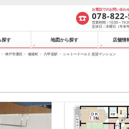
お電話でのお問い合わ
078-822
営業時間：10:00～19:3
定休日：水曜日（年末
ら探す
地図から探す
店舗情
神戸市灘区
備後町
六甲道駅
シャトードール２ 賃貸マンション