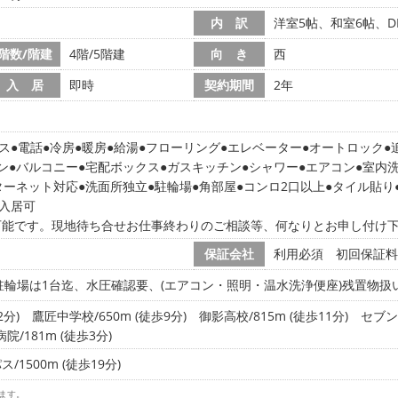
内 訳
洋室5帖、和室6帖、DK
階数/階建
4階/5階建
向 き
西
入 居
即時
契約期間
2年
ス
電話
冷房
暖房
給湯
フローリング
エレベーター
オートロック
ン
バルコニー
宅配ボックス
ガスキッチン
シャワー
エアコン
室内
ターネット対応
洗面所独立
駐輪場
角部屋
コンロ2口以上
タイル貼り
人入居可
可能です。現地待ち合せお仕事終わりのご相談等、何なりとお申し付け
保証会社
利用必須 初回保証料
駐輪場は1台迄、水圧確認要、(エアコン・照明・温水洗浄便座)残置物扱
2分)
鷹匠中学校/650m (徒歩9分)
御影高校/815m (徒歩11分)
セブン
院/181m (徒歩3分)
1500m (徒歩19分)
ます。