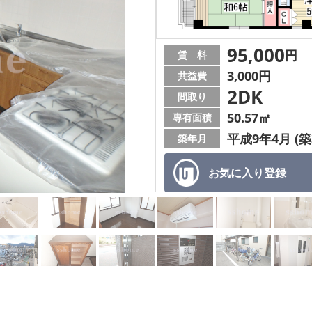
95,000
円
賃 料
3,000円
共益費
2DK
間取り
50.57㎡
専有面積
平成9年4月 (築
築年月
お気に入り
登録