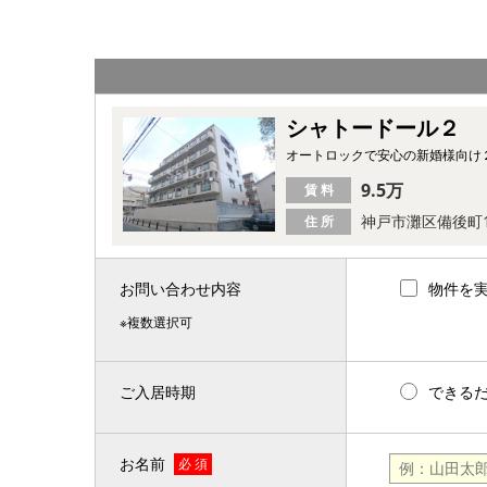
シャトードール２
オートロックで安心の新婚様向け２D
9.5万
賃 料
神戸市灘区備後町
住 所
お問い合わせ内容
物件を
※複数選択可
ご入居時期
できる
お名前
必 須