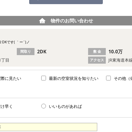
物件のお問い合わせ
Kです( ｀ー´)ノ
2DK
10.0万
間取り
敷 金
1丁目
JR東海道本
アクセス
実際に見たい
最新の空室状況を知りたい
その他（
だけ早く
いいものがあれば