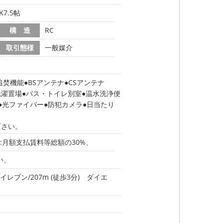
7.5帖
構 造
RC
取引態様
一般媒介
追焚機能
BSアンテナ
CSアンテナ
洗濯置場
バス・トイレ別室
温水洗浄便
光ファイバー
防犯カメラ
日当たり
下さい。
:月額支払賃料等総額の30%、
い、
イレブン/207m (徒歩3分)
ダイエ