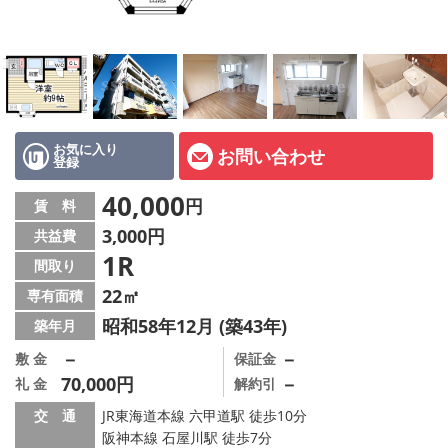
店舗情報·アクセス
会社概要
メールでお問い合わせ
お気に入り
お問い合わせ
登録
40,000
円
賃 料
3,000円
共益費
1R
間取り
22㎡
専有面積
昭和58年12月 (築43年)
築年月
－
－
敷 金
保証金
70,000円
－
礼 金
解約引
交 通
JR東海道本線 六甲道駅 徒歩10分
阪神本線 石屋川駅 徒歩7分