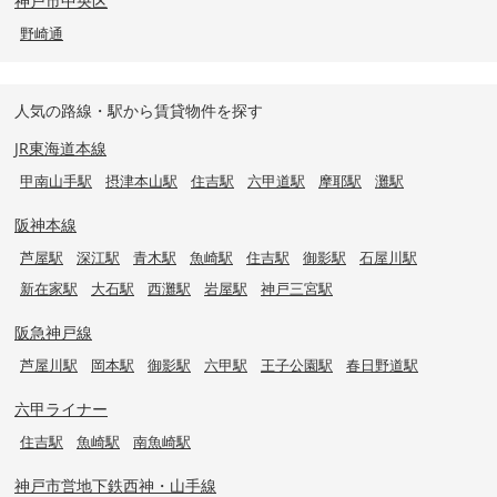
神戸市中央区
野崎通
人気の路線・駅から賃貸物件を探す
JR東海道本線
甲南山手駅
摂津本山駅
住吉駅
六甲道駅
摩耶駅
灘駅
阪神本線
芦屋駅
深江駅
青木駅
魚崎駅
住吉駅
御影駅
石屋川駅
新在家駅
大石駅
西灘駅
岩屋駅
神戸三宮駅
阪急神戸線
芦屋川駅
岡本駅
御影駅
六甲駅
王子公園駅
春日野道駅
六甲ライナー
住吉駅
魚崎駅
南魚崎駅
神戸市営地下鉄西神・山手線