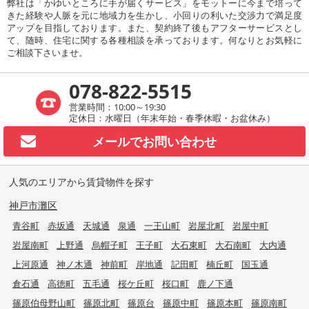
弊社は「かゆいところに手が届くサービス」をモットーに今まで培って
きた経験や人脈を元に地域力を生かし、小回りの利いた交渉力で満足度
アップを目指しております。また、契約終了後もアフターサービスとし
て、随時、住宅に関する各種相談を承っております。何なりとお気軽に
ご相談下さいませ。
078-822-5515
営業時間：10:00～19:30
定休日：水曜日（年末年始・春季休暇・お盆休み）
メールで
お問い合わせ
人気のエリアから賃貸物件を探す
神戸市灘区
青谷町
赤坂通
天城通
泉通
一王山町
岩屋北町
岩屋中町
岩屋南町
上野通
烏帽子町
王子町
大石東町
大石南町
大内通
上河原通
神ノ木通
神前町
岸地通
記田町
楠丘町
国玉通
倉石通
高徳町
五毛通
桜ケ丘町
桜口町
鹿ノ下通
篠原伯母野山町
篠原北町
篠原台
篠原中町
篠原本町
篠原南町