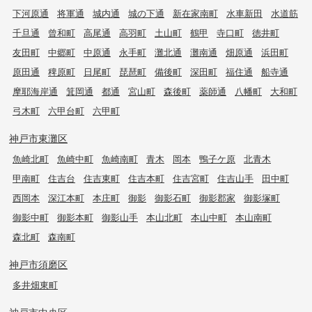
下河原通
将軍通
城内通
城の下通
新在家南町
水車新田
水道筋
千旦通
曾和町
高尾通
高羽町
土山町
鶴甲
寺口町
徳井町
友田町
中郷町
中原通
永手町
灘北通
灘南通
畑原通
浜田町
原田通
稗原町
日尾町
琵琶町
備後町
深田町
福住通
船寺通
摩耶海岸通
箕岡通
都通
宮山町
森後町
薬師通
八幡町
大和町
弓木町
六甲台町
六甲町
神戸市東灘区
魚崎北町
魚崎中町
魚崎南町
青木
岡本
鴨子ケ原
北青木
甲南町
住吉台
住吉東町
住吉本町
住吉宮町
住吉山手
田中町
西岡本
深江本町
本庄町
御影
御影石町
御影郡家
御影塚町
御影中町
御影本町
御影山手
本山北町
本山中町
本山南町
森北町
森南町
神戸市須磨区
多井畑東町