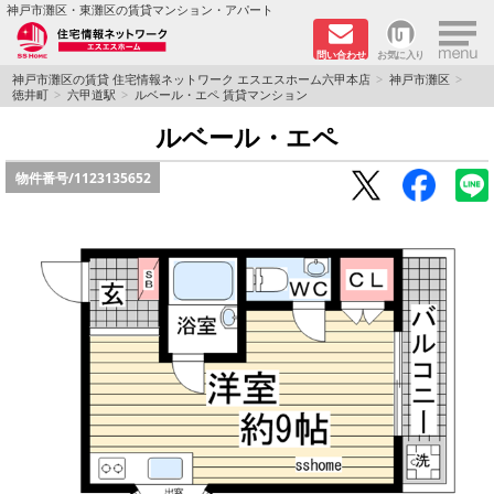
×
神戸市灘区・東灘区の賃貸マンション・アパート
問い合わせ
お気に入り
TOPページ
神戸市灘区の賃貸 住宅情報ネットワーク エスエスホーム六甲本店
神戸市灘区
徳井町
六甲道駅
ルベール・エペ 賃貸マンション
新着物件
ルベール・エペ
物件番号/
1123135652
学生さん向け物件
敷金·礼金０円特集
ペット飼育可物件
路線·駅から探す
地域から探す
地図から探す