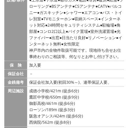
ローリング
BSアンテナ
CSアンテナ
CATV
バルコ
ニー
ガスキッチン
シャワー
エアコン
バス・トイ
レ別室
TVモニターホン
収納スペース
インターネ
ット対応
24時間セキュリティシステム
駐輪場
角
部屋
コンロ2口以上
バイク置場
室外洗濯置場
光
ファイバー
出窓
日当たり良好
リノベーション
イ
ンターネット無料
女性限定
神戸市内の全物件取扱可能です。現地待ち合せお仕
事終わりのご相談等、何なりとお申し付け下さい。
保 険
加入要
保証会社
－
金銭備考
保証会社加入要(初回30%～)、連帯保証人要、
周辺施設
成徳小学校/421m (徒歩6分)
鷹匠中学校/650m (徒歩9分)
御影高校/461m (徒歩6分)
ローソン/189m (徒歩3分)
阪急オアシス/424m (徒歩6分)
西病院/562m (徒歩8分)