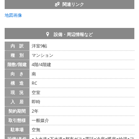
関連リンク
地図画像
設備・周辺情報など
内 訳
洋室9帖
種 別
マンション
階数/階建
4階/4階建
向 き
南
構 造
RC
現 況
空室
入 居
即時
契約期間
2年
取引態様
一般媒介
駐車場
空無
設備/条件
上水道
下水道
都市ガス
電話
冷房
暖房
給湯
フ