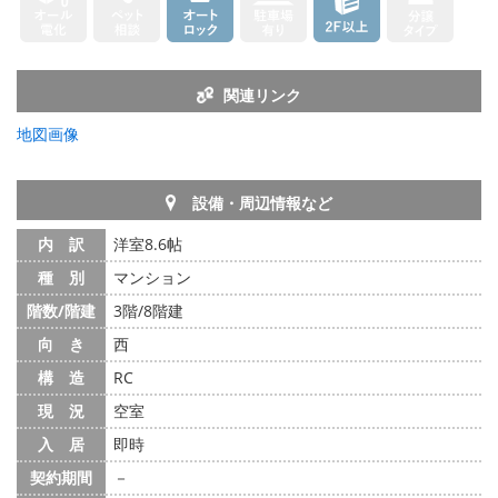
関連リンク
地図画像
設備・周辺情報など
内 訳
洋室8.6帖
種 別
マンション
階数/階建
3階/8階建
向 き
西
構 造
RC
現 況
空室
入 居
即時
契約期間
－