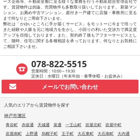
ーズ企画等、不動産全般に至る様々な業務を行う不動産総合管理会社で
す。賃貸物件は勿論、売買物件も多数取り扱いしております。 新築マン
ション、お薦め中古マンション、庭付き一戸建てに店舗・事務所に至る
まで何なりとご用命下さいませ。
弊社は「かゆいところに手が届くサービス」をモットーに今まで培って
きた経験や人脈を元に地域力を生かし、小回りの利いた交渉力で満足度
アップを目指しております。また、契約終了後もアフターサービスとし
て、随時、住宅に関する各種相談を承っております。何なりとお気軽に
ご相談下さいませ。
078-822-5515
営業時間：10:00～19:30
定休日：水曜日（年末年始・春季休暇・お盆休み）
メールで
お問い合わせ
人気のエリアから賃貸物件を探す
神戸市灘区
青谷町
赤坂通
天城通
泉通
一王山町
岩屋北町
岩屋中町
岩屋南町
上野通
烏帽子町
王子町
大石東町
大石南町
大内通