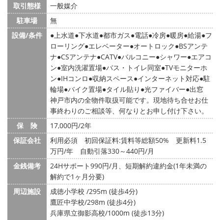
取引態様
一般媒介
駐車場
無
設備/条件
上水道
下水道
都市ガス
電話
冷房
暖房
給湯
フ
ローリング
エレベーター
オートロック
BSアンテ
ナ
CSアンテナ
CATV
バルコニー
シャワー
エアコ
ン
室内洗濯置場
バス・トイレ同室
TVモニターホ
ン
IHコンロ
収納スペース
インターネット対応
駐
輪場
バイク置場
タイル貼り
光ファイバー
出窓
神戸市内の全物件取扱可能です。現地待ち合せお仕
事終わりのご相談等、何なりとお申し付け下さい。
保 険
17,000円/2年
保証会社
利用必須 初回保証料:賃料等総額50% 更新料1.5
万円/年 自動引落330～440円/月
金銭備考
24Hサポート990円/月、短期解約違約金(1年未満の
解約で1ヶ月分要)
周辺施設
成徳小学校 /295m (徒歩4分)
鷹匠中学校/298m (徒歩4分)
兵庫県立御影高校/1000m (徒歩13分)