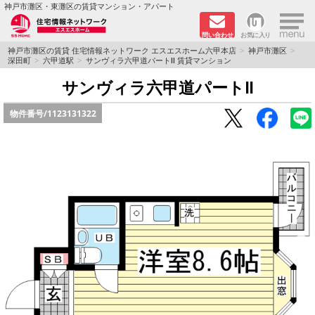
×
神戸市灘区・東灘区の賃貸マンション・アパート
問い合わせ
お気に入り
TOPページ
神戸市灘区の賃貸 住宅情報ネットワーク エスエスホーム六甲本店
神戸市灘区
深田町
六甲道駅
サンヴィラ六甲道パートⅡ 賃貸マンション
新着物件
サンヴィラ六甲道パートⅡ
物件番号/
1123131322
学生さん向け物件
敷金·礼金０円特集
ペット飼育可物件
路線·駅から探す
地域から探す
地図から探す