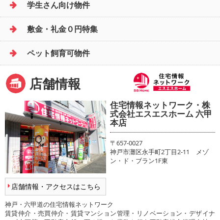
学生さん向け物件
敷金・礼金０円特集
ペット飼育可物件
店舗情報
住宅情報ネットワーク・株
式会社エスエスホーム 六甲
本店
〒657-0027
神戸市灘区永手町2丁目2-11 メゾ
ン・ド・ブラン1F東
店舗情報・アクセスはこちら
神戸・六甲道の住宅情報ネットワーク
賃貸仲介・売買仲介・賃貸マンション管理・リノベーション・デザイナ