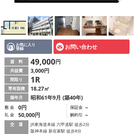
店舗情報·アクセス
会社概要
メールでお問い合わせ
お気に入り
お問い合わせ
登録
49,000
円
賃 料
3,000円
共益費
1R
間取り
18.27㎡
専有面積
昭和61年9月 (築40年)
築年月
0円
－
敷 金
保証金
50,000円
－
礼 金
解約引
交 通
JR東海道本線 六甲道駅 徒歩2分
阪神本線 新在家駅 徒歩8分