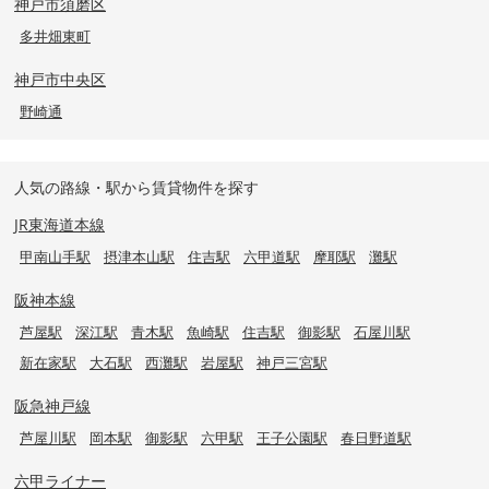
神戸市須磨区
多井畑東町
神戸市中央区
野崎通
人気の路線・駅から賃貸物件を探す
JR東海道本線
甲南山手駅
摂津本山駅
住吉駅
六甲道駅
摩耶駅
灘駅
阪神本線
芦屋駅
深江駅
青木駅
魚崎駅
住吉駅
御影駅
石屋川駅
新在家駅
大石駅
西灘駅
岩屋駅
神戸三宮駅
阪急神戸線
芦屋川駅
岡本駅
御影駅
六甲駅
王子公園駅
春日野道駅
六甲ライナー