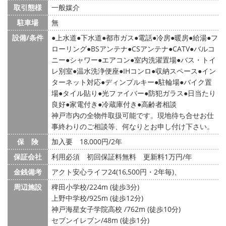
取引態様
一般媒介
駐車場
無
設備/条件
上水道
下水道
都市ガス
電話
冷房
暖房
給湯
フ
ローリング
BSアンテナ
CSアンテナ
CATV
バルコ
ニー
シャワー
エアコン
室内洗濯置場
バス・トイ
レ別室
温水洗浄便座
IHコンロ
収納スペース
イン
ターネット対応
ディンプルキー
駐輪場
バイク置
場
タイル貼り
光ファイバー
防犯ガラス
日当たり
良好
家電付き
冷蔵庫付き
高齢者相談
神戸市内の全物件取扱可能です。現地待ち合せお仕
事終わりのご相談等、何なりとお申し付け下さい。
保 険
加入要 18,000円/2年
保証会社
利用必須 初回保証料無料 更新料1万円/年
金銭備考
アクト安心ライフ24(16,500円・2年毎)、
周辺施設
稗田小学校/224m (徒歩3分)
上野中学校/925m (徒歩12分)
神戸海星女子学院高校 /762m (徒歩10分)
セブンイレブン/48m (徒歩1分)