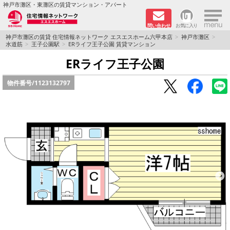
×
神戸市灘区・東灘区の賃貸マンション・アパート
問い合わせ
お気に入り
TOPページ
神戸市灘区の賃貸 住宅情報ネットワーク エスエスホーム六甲本店
神戸市灘区
水道筋
王子公園駅
ERライフ王子公園 賃貸マンション
新着物件
ERライフ王子公園
物件番号/
1123132797
学生さん向け物件
敷金·礼金０円特集
ペット飼育可物件
路線·駅から探す
地域から探す
地図から探す