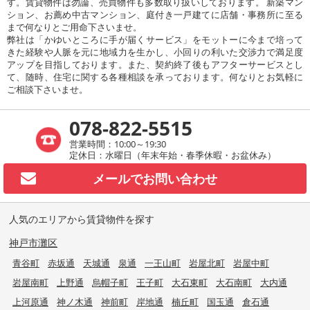
す。賃貸物件は勿論、売買物件も多数取り扱いしております。 新築マン
ション、お薦め中古マンション、庭付き一戸建てに店舗・事務所に至る
まで何なりとご用命下さいませ。
弊社は「かゆいところに手が届くサービス」をモットーに今まで培って
きた経験や人脈を元に地域力を生かし、小回りの利いた交渉力で満足度
アップを目指しております。また、契約終了後もアフターサービスとし
て、随時、住宅に関する各種相談を承っております。何なりとお気軽に
ご相談下さいませ。
078-822-5515
営業時間：10:00～19:30
定休日：水曜日（年末年始・春季休暇・お盆休み）
メールで
お問い合わせ
人気のエリアから賃貸物件を探す
神戸市灘区
青谷町
赤坂通
天城通
泉通
一王山町
岩屋北町
岩屋中町
岩屋南町
上野通
烏帽子町
王子町
大石東町
大石南町
大内通
上河原通
神ノ木通
神前町
岸地通
楠丘町
国玉通
倉石通