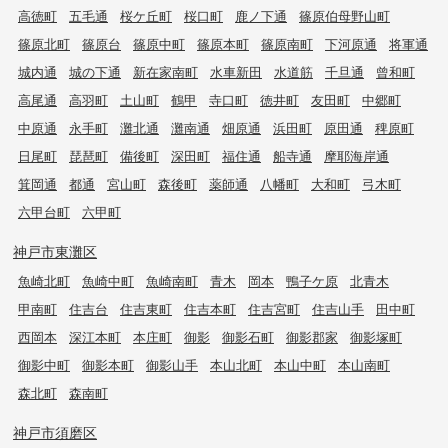
高徳町
五毛通
桜ケ丘町
桜口町
鹿ノ下通
篠原伯母野山町
篠原北町
篠原台
篠原中町
篠原本町
篠原南町
下河原通
将軍通
城内通
城の下通
新在家南町
水車新田
水道筋
千旦通
曾和町
高尾通
高羽町
土山町
鶴甲
寺口町
徳井町
友田町
中郷町
中原通
永手町
灘北通
灘南通
畑原通
浜田町
原田通
稗原町
日尾町
琵琶町
備後町
深田町
福住通
船寺通
摩耶海岸通
箕岡通
都通
宮山町
森後町
薬師通
八幡町
大和町
弓木町
六甲台町
六甲町
神戸市東灘区
魚崎北町
魚崎中町
魚崎南町
青木
岡本
鴨子ケ原
北青木
甲南町
住吉台
住吉東町
住吉本町
住吉宮町
住吉山手
田中町
西岡本
深江本町
本庄町
御影
御影石町
御影郡家
御影塚町
御影中町
御影本町
御影山手
本山北町
本山中町
本山南町
森北町
森南町
神戸市須磨区