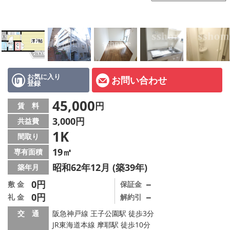
店舗情報·アクセス
会社概要
メールでお問い合わせ
お気に入り
お問い合わせ
登録
45,000
円
賃 料
3,000円
共益費
1K
間取り
19㎡
専有面積
昭和62年12月 (築39年)
築年月
0円
－
敷 金
保証金
0円
－
礼 金
解約引
交 通
阪急神戸線 王子公園駅 徒歩3分
JR東海道本線 摩耶駅 徒歩10分