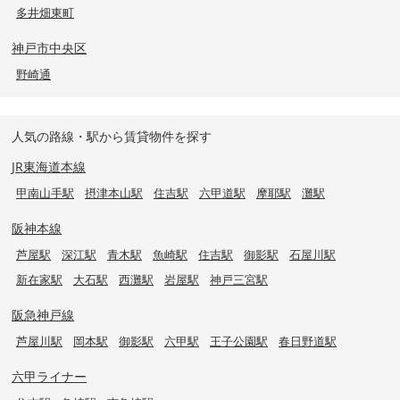
多井畑東町
神戸市中央区
野崎通
人気の路線・駅から賃貸物件を探す
JR東海道本線
甲南山手駅
摂津本山駅
住吉駅
六甲道駅
摩耶駅
灘駅
阪神本線
芦屋駅
深江駅
青木駅
魚崎駅
住吉駅
御影駅
石屋川駅
新在家駅
大石駅
西灘駅
岩屋駅
神戸三宮駅
阪急神戸線
芦屋川駅
岡本駅
御影駅
六甲駅
王子公園駅
春日野道駅
六甲ライナー