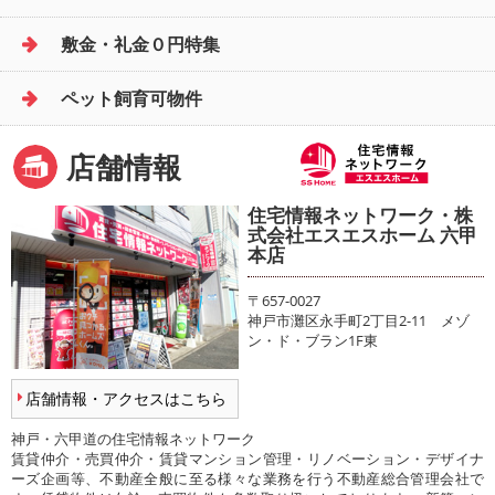
敷金・礼金０円特集
ペット飼育可物件
店舗情報
住宅情報ネットワーク・株
式会社エスエスホーム 六甲
本店
〒657-0027
神戸市灘区永手町2丁目2-11 メゾ
ン・ド・ブラン1F東
店舗情報・アクセスはこちら
神戸・六甲道の住宅情報ネットワーク
賃貸仲介・売買仲介・賃貸マンション管理・リノベーション・デザイナ
ーズ企画等、不動産全般に至る様々な業務を行う不動産総合管理会社で