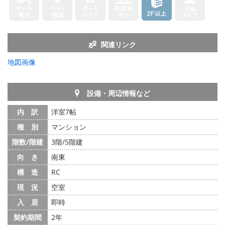
関連リンク
地図画像
設備・周辺情報など
内 訳
洋室7帖
種 別
マンション
階数/階建
3階/5階建
向 き
南東
構 造
RC
現 況
空室
入 居
即時
契約期間
2年