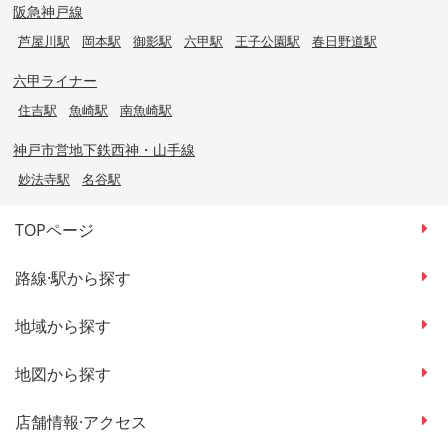
阪急神戸線
芦屋川駅
岡本駅
御影駅
六甲駅
王子公園駅
春日野道駅
六甲ライナー
住吉駅
魚崎駅
南魚崎駅
神戸市営地下鉄西神・山手線
妙法寺駅
名谷駅
TOPページ
路線·駅から探す
地域から探す
地図から探す
店舗情報·アクセス