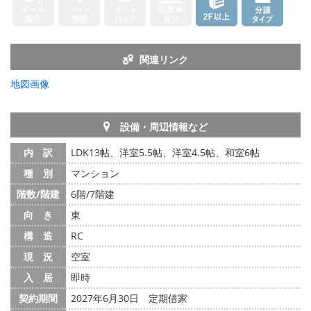
関連リンク
地図画像
設備・周辺情報など
内 訳
LDK13帖、洋室5.5帖、洋室4.5帖、和室6帖
種 別
マンション
階数/階建
6階/7階建
向 き
東
構 造
RC
現 況
空室
入 居
即時
契約期間
2027年6月30日 定期借家