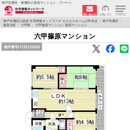
×
神戸市灘区・東灘区の賃貸マンション・アパート
問い合わせ
お気に入り
TOPページ
神戸市灘区の賃貸 住宅情報ネットワーク エスエスホーム六甲本店
神戸市灘区
篠原北町
六甲駅
六甲篠原マンション 賃貸マンション
新着物件
六甲篠原マンション
物件番号/
1123132926
学生さん向け物件
敷金·礼金０円特集
ペット飼育可物件
路線·駅から探す
地域から探す
地図から探す