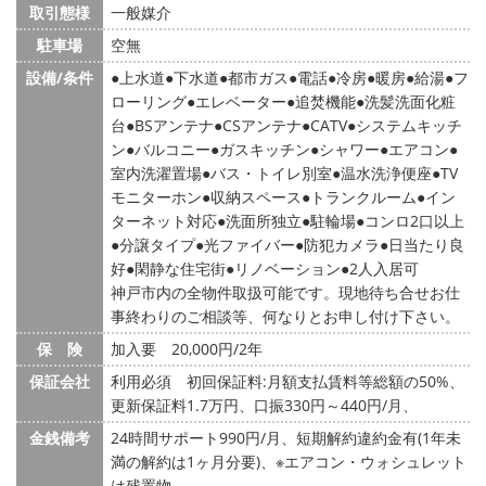
取引態様
一般媒介
駐車場
空無
設備/条件
上水道
下水道
都市ガス
電話
冷房
暖房
給湯
フ
ローリング
エレベーター
追焚機能
洗髪洗面化粧
台
BSアンテナ
CSアンテナ
CATV
システムキッチ
ン
バルコニー
ガスキッチン
シャワー
エアコン
室内洗濯置場
バス・トイレ別室
温水洗浄便座
TV
モニターホン
収納スペース
トランクルーム
イン
ターネット対応
洗面所独立
駐輪場
コンロ2口以上
分譲タイプ
光ファイバー
防犯カメラ
日当たり良
好
閑静な住宅街
リノベーション
2人入居可
神戸市内の全物件取扱可能です。現地待ち合せお仕
事終わりのご相談等、何なりとお申し付け下さい。
保 険
加入要 20,000円/2年
保証会社
利用必須 初回保証料:月額支払賃料等総額の50%、
更新保証料1.7万円、口振330円～440円/月、
金銭備考
24時間サポート990円/月、短期解約違約金有(1年未
満の解約は1ヶ月分要)、※エアコン・ウォシュレット
は残置物