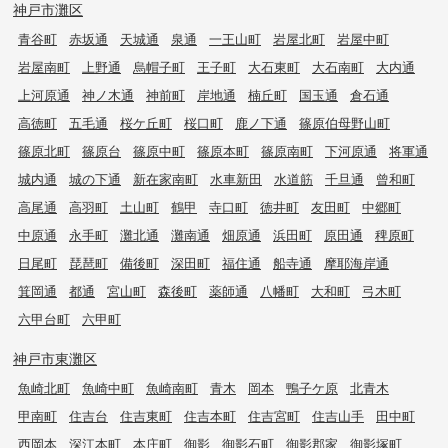
神戸市灘区
青谷町
赤坂通
天城通
泉通
一王山町
岩屋北町
岩屋中町
岩屋南町
上野通
烏帽子町
王子町
大石東町
大石南町
大内通
上河原通
神ノ木通
神前町
岸地通
楠丘町
国玉通
倉石通
高徳町
五毛通
桜ケ丘町
桜口町
鹿ノ下通
篠原伯母野山町
篠原北町
篠原台
篠原中町
篠原本町
篠原南町
下河原通
将軍通
城内通
城の下通
新在家南町
水車新田
水道筋
千旦通
曾和町
高尾通
高羽町
土山町
鶴甲
寺口町
徳井町
友田町
中郷町
中原通
永手町
灘北通
灘南通
畑原通
浜田町
原田通
稗原町
日尾町
琵琶町
備後町
深田町
福住通
船寺通
摩耶海岸通
箕岡通
都通
宮山町
森後町
薬師通
八幡町
大和町
弓木町
六甲台町
六甲町
神戸市東灘区
魚崎北町
魚崎中町
魚崎南町
青木
岡本
鴨子ケ原
北青木
甲南町
住吉台
住吉東町
住吉本町
住吉宮町
住吉山手
田中町
西岡本
深江本町
本庄町
御影
御影石町
御影郡家
御影塚町