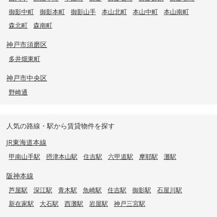
御影中町
御影本町
御影山手
本山北町
本山中町
本山南町
森北町
森南町
神戸市須磨区
多井畑東町
神戸市中央区
野崎通
人気の路線・駅から賃貸物件を探す
JR東海道本線
甲南山手駅
摂津本山駅
住吉駅
六甲道駅
摩耶駅
灘駅
阪神本線
芦屋駅
深江駅
青木駅
魚崎駅
住吉駅
御影駅
石屋川駅
新在家駅
大石駅
西灘駅
岩屋駅
神戸三宮駅