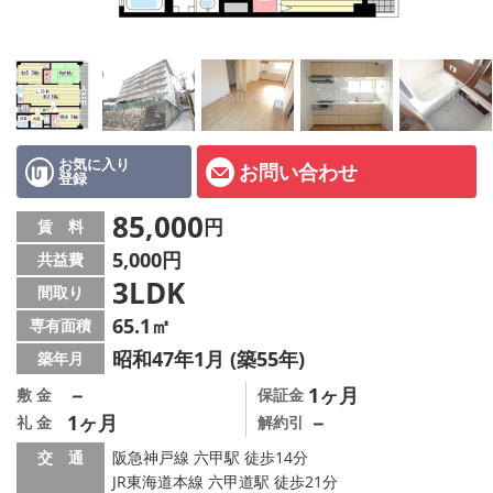
店舗情報·アクセス
会社概要
メールでお問い合わせ
お気に入り
お問い合わせ
登録
85,000
円
賃 料
5,000円
共益費
3LDK
間取り
65.1㎡
専有面積
昭和47年1月 (築55年)
築年月
－
1ヶ月
敷 金
保証金
1ヶ月
－
礼 金
解約引
交 通
阪急神戸線 六甲駅 徒歩14分
JR東海道本線 六甲道駅 徒歩21分