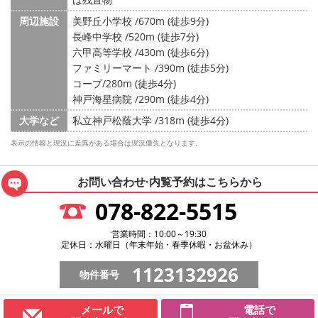
周辺施設
美野丘小学校 /670m (徒歩9分)
長峰中学校 /520m (徒歩7分)
六甲高等学校 /430m (徒歩6分)
ファミリーマート /390m (徒歩5分)
コープ/280m (徒歩4分)
神戸海星病院 /290m (徒歩4分)
大学など
私立神戸松蔭大学 /318m (徒歩4分)
表示の情報と現況に差異がある場合は現況優先となります。
お問い合わせ·内覧予約は
こちらから
078-822-5515
営業時間：10:00～19:30
定休日：水曜日（年末年始・春季休暇・お盆休み）
1123132926
物件番号
メールで
電話で