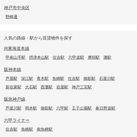
神戸市中央区
野崎通
人気の路線・駅から賃貸物件を探す
JR東海道本線
甲南山手駅
摂津本山駅
住吉駅
六甲道駅
摩耶駅
灘駅
阪神本線
芦屋駅
深江駅
青木駅
魚崎駅
住吉駅
御影駅
石屋川駅
新在家駅
大石駅
西灘駅
岩屋駅
神戸三宮駅
阪急神戸線
芦屋川駅
岡本駅
御影駅
六甲駅
王子公園駅
春日野道駅
六甲ライナー
住吉駅
魚崎駅
南魚崎駅