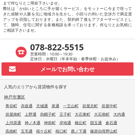
まで何なりとご用命下さいませ。
弊社は「かゆいところに手が届くサービス」をモットーに今まで培って
きた経験や人脈を元に地域力を生かし、小回りの利いた交渉力で満足度
アップを目指しております。また、契約終了後もアフターサービスとし
て、随時、住宅に関する各種相談を承っております。何なりとお気軽に
ご相談下さいませ。
078-822-5515
営業時間：10:00～19:30
定休日：水曜日（年末年始・春季休暇・お盆休み）
メールで
お問い合わせ
人気のエリアから賃貸物件を探す
神戸市灘区
青谷町
赤坂通
天城通
泉通
一王山町
岩屋北町
岩屋中町
岩屋南町
上野通
烏帽子町
王子町
大石東町
大石南町
大内通
上河原通
神ノ木通
神前町
岸地通
楠丘町
国玉通
倉石通
高徳町
五毛通
桜ケ丘町
桜口町
鹿ノ下通
篠原伯母野山町