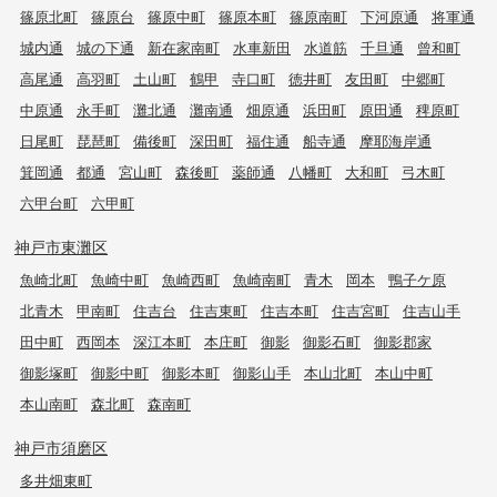
篠原北町
篠原台
篠原中町
篠原本町
篠原南町
下河原通
将軍通
城内通
城の下通
新在家南町
水車新田
水道筋
千旦通
曾和町
高尾通
高羽町
土山町
鶴甲
寺口町
徳井町
友田町
中郷町
中原通
永手町
灘北通
灘南通
畑原通
浜田町
原田通
稗原町
日尾町
琵琶町
備後町
深田町
福住通
船寺通
摩耶海岸通
箕岡通
都通
宮山町
森後町
薬師通
八幡町
大和町
弓木町
六甲台町
六甲町
神戸市東灘区
魚崎北町
魚崎中町
魚崎西町
魚崎南町
青木
岡本
鴨子ケ原
北青木
甲南町
住吉台
住吉東町
住吉本町
住吉宮町
住吉山手
田中町
西岡本
深江本町
本庄町
御影
御影石町
御影郡家
御影塚町
御影中町
御影本町
御影山手
本山北町
本山中町
本山南町
森北町
森南町
神戸市須磨区
多井畑東町