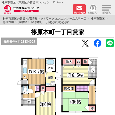
×
神戸市灘区・東灘区の賃貸マンション・アパート
問い合わせ
お気に入り
TOPページ
神戸市灘区の賃貸 住宅情報ネットワーク エスエスホーム六甲本店
神戸市灘区
篠原本町
六甲駅
篠原本町一丁目貸家 賃貸貸家
新着物件
篠原本町一丁目貸家
物件番号/
1123134005
学生さん向け物件
敷金·礼金０円特集
ペット飼育可物件
路線·駅から探す
地域から探す
地図から探す