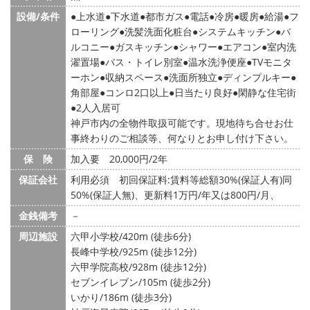
設備/条件
上水道
下水道
都市ガス
電話
冷房
暖房
給湯
フ
ローリング
洗髪洗面化粧台
システムキッチン
バ
ルコニー
ガスキッチン
シャワー
エアコン
室内洗
濯置場
バス・トイレ別室
温水洗浄便座
TVモニタ
ーホン
収納スペース
洗面所独立
ディンプルキー
角部屋
コンロ2口以上
日当たり良好
閑静な住宅街
2人入居可
神戸市内の全物件取扱可能です。現地待ち合せお仕
事終わりのご相談等、何なりとお申し付け下さい。
保 険
加入要 20,000円/2年
保証会社
利用必須 初回保証料:賃料等総額30%(保証人有)同
50%(保証人無)、更新料1万円/年又は800円/月、
金銭備考
－
周辺施設
六甲小学校/420m (徒歩6分)
長峰中学校/925m (徒歩12分)
六甲学院高校/928m (徒歩12分)
セブンイレブン/105m (徒歩2分)
いかり/186m (徒歩3分)