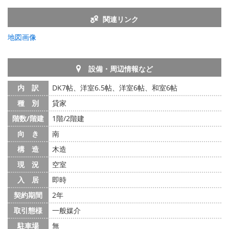
関連リンク
地図画像
設備・周辺情報など
内 訳
DK7帖、洋室6.5帖、洋室6帖、和室6帖
種 別
貸家
階数/階建
1階/2階建
向 き
南
構 造
木造
現 況
空室
入 居
即時
契約期間
2年
取引態様
一般媒介
駐車場
無