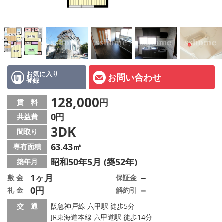
店舗情報·アクセス
会社概要
メールでお問い合わせ
お気に入り
お問い合わせ
登録
128,000
円
賃 料
0円
共益費
3DK
間取り
63.43㎡
専有面積
昭和50年5月 (築52年)
築年月
1ヶ月
－
敷 金
保証金
0円
－
礼 金
解約引
交 通
阪急神戸線 六甲駅 徒歩5分
JR東海道本線 六甲道駅 徒歩14分