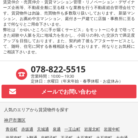
賃貸仲介・売買仲介・賃貸マンション管理・リノベーション・デザイナ
ーズ企画等、不動産全般に至る様々な業務を行う不動産総合管理会社で
す。賃貸物件は勿論、売買物件も多数取り扱いしております。 新築マン
ション、お薦め中古マンション、庭付き一戸建てに店舗・事務所に至る
まで何なりとご用命下さいませ。
弊社は「かゆいところに手が届くサービス」をモットーに今まで培って
きた経験や人脈を元に地域力を生かし、小回りの利いた交渉力で満足度
アップを目指しております。また、契約終了後もアフターサービスとし
て、随時、住宅に関する各種相談を承っております。何なりとお気軽に
ご相談下さいませ。
078-822-5515
営業時間：10:00～19:30
定休日：水曜日（年末年始・春季休暇・お盆休み）
メールで
お問い合わせ
人気のエリアから賃貸物件を探す
神戸市灘区
青谷町
赤坂通
天城通
泉通
一王山町
岩屋北町
岩屋中町
岩屋南町
上野通
烏帽子町
王子町
大石東町
大石南町
大内通