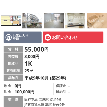
店舗情報·アクセス
会社概要
メールでお問い合わせ
お気に入り
お問い合わせ
登録
55,000
円
賃 料
3,000円
共益費
1K
間取り
25㎡
専有面積
平成9年10月 (築29年)
築年月
0円
－
敷 金
保証金
100,000円
－
礼 金
解約引
交 通
阪神本線 岩屋駅 徒歩4分
JR東海道本線 灘駅 徒歩9分