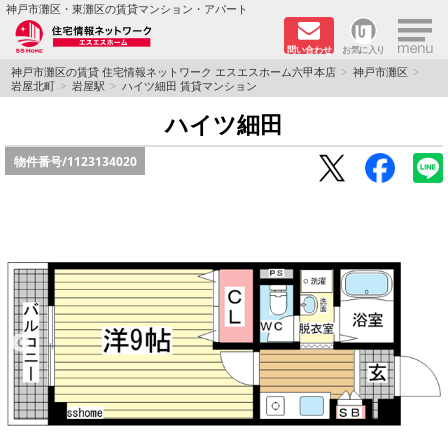
×
神戸市灘区・東灘区の賃貸マンション・アパート
問い合わせ
お気に入り
TOPページ
神戸市灘区の賃貸 住宅情報ネットワーク エスエスホーム六甲本店
神戸市灘区
岩屋北町
岩屋駅
ハイツ細田 賃貸マンション
新着物件
ハイツ細田
物件番号/
1123134020
学生さん向け物件
敷金·礼金０円特集
ペット飼育可物件
路線·駅から探す
地域から探す
地図から探す