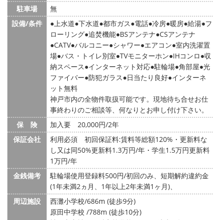
駐車場
無
設備/条件
上水道
下水道
都市ガス
電話
冷房
暖房
給湯
フ
ローリング
追焚機能
BSアンテナ
CSアンテナ
CATV
バルコニー
シャワー
エアコン
室内洗濯置
場
バス・トイレ別室
TVモニターホン
IHコンロ
収
納スペース
インターネット対応
駐輪場
角部屋
光
ファイバー
防犯ガラス
日当たり良好
インターネ
ット無料
神戸市内の全物件取扱可能です。現地待ち合せお仕
事終わりのご相談等、何なりとお申し付け下さい。
保 険
加入要 20,000円/2年
保証会社
利用必須 初回保証料:賃料等総額120%・更新料な
し又は同50%更新料1.3万円/年・学生1.5万円更新料
1万円/年
金銭備考
駐輪場使用登録料500円/初回のみ、短期解約違約金
(1年未満2ヵ月、1年以上2年未満1ヶ月)、
周辺施設
西灘小学校/686m (徒歩9分)
原田中学校 /788m (徒歩10分)