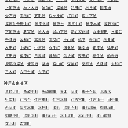
上河原通
神ノ木通
神前町
岸地通
記田町
楠丘町
国玉通
倉石通
高徳町
五毛通
桜ケ丘町
桜口町
鹿ノ下通
篠原伯母野山町
篠原北町
篠原台
篠原中町
篠原本町
篠原南町
下河原通
将軍通
城内通
城の下通
新在家南町
水車新田
水道筋
千旦通
曾和町
高尾通
高羽町
土山町
鶴甲
寺口町
徳井町
友田町
中郷町
中原通
永手町
灘北通
灘南通
畑原通
浜田町
原田通
稗原町
日尾町
琵琶町
備後町
深田町
福住通
船寺通
摩耶海岸通
箕岡通
都通
宮山町
森後町
薬師通
八幡町
大和町
弓木町
六甲台町
六甲町
神戸市東灘区
魚崎北町
魚崎中町
魚崎南町
青木
岡本
鴨子ケ原
北青木
甲南町
住吉台
住吉東町
住吉本町
住吉宮町
住吉山手
田中町
西岡本
深江本町
本庄町
御影
御影石町
御影郡家
御影塚町
御影中町
御影本町
御影山手
本山北町
本山中町
本山南町
森北町
森南町