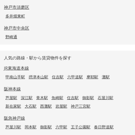
神戸市須磨区
多井畑東町
神戸市中央区
野崎通
人気の路線・駅から賃貸物件を探す
JR東海道本線
甲南山手駅
摂津本山駅
住吉駅
六甲道駅
摩耶駅
灘駅
阪神本線
芦屋駅
深江駅
青木駅
魚崎駅
住吉駅
御影駅
石屋川駅
新在家駅
大石駅
西灘駅
岩屋駅
神戸三宮駅
阪急神戸線
芦屋川駅
岡本駅
御影駅
六甲駅
王子公園駅
春日野道駅