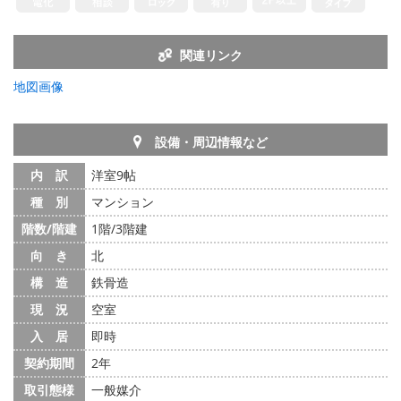
関連リンク
地図画像
設備・周辺情報など
内 訳
洋室9帖
種 別
マンション
階数/階建
1階/3階建
向 き
北
構 造
鉄骨造
現 況
空室
入 居
即時
契約期間
2年
取引態様
一般媒介