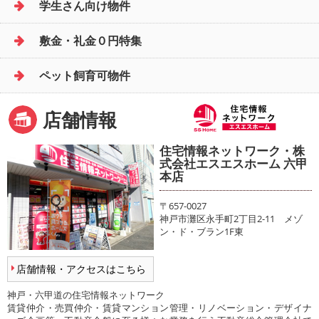
学生さん向け物件
敷金・礼金０円特集
ペット飼育可物件
店舗情報
住宅情報ネットワーク・株
式会社エスエスホーム 六甲
本店
〒657-0027
神戸市灘区永手町2丁目2-11 メゾ
ン・ド・ブラン1F東
店舗情報・アクセスはこちら
神戸・六甲道の住宅情報ネットワーク
賃貸仲介・売買仲介・賃貸マンション管理・リノベーション・デザイナ