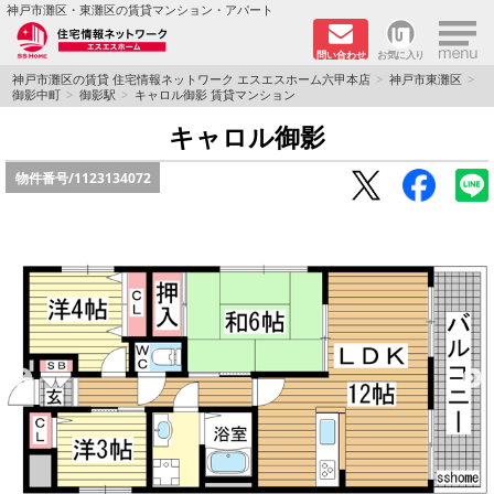
×
神戸市灘区・東灘区の賃貸マンション・アパート
問い合わせ
お気に入り
TOPページ
神戸市灘区の賃貸 住宅情報ネットワーク エスエスホーム六甲本店
神戸市東灘区
御影中町
御影駅
キャロル御影 賃貸マンション
新着物件
キャロル御影
物件番号/
1123134072
学生さん向け物件
敷金·礼金０円特集
ペット飼育可物件
路線·駅から探す
地域から探す
地図から探す