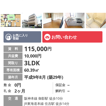
店舗情報·アクセス
会社概要
メールでお問い合わせ
お気に入り
お問い合わせ
登録
115,000
円
賃 料
10,000円
共益費
3LDK
間取り
60.39㎡
専有面積
平成9年8月 (築29年)
築年月
0円
－
敷 金
保証金
2ヶ月
－
礼 金
解約引
交 通
阪神本線 御影駅 徒歩10分
JR東海道本線 住吉駅 徒歩14分