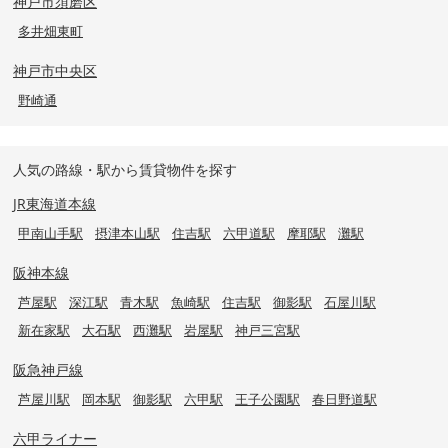
神戸市須磨区
多井畑東町
神戸市中央区
野崎通
人気の路線・駅から賃貸物件を探す
JR東海道本線
甲南山手駅
摂津本山駅
住吉駅
六甲道駅
摩耶駅
灘駅
阪神本線
芦屋駅
深江駅
青木駅
魚崎駅
住吉駅
御影駅
石屋川駅
新在家駅
大石駅
西灘駅
岩屋駅
神戸三宮駅
阪急神戸線
芦屋川駅
岡本駅
御影駅
六甲駅
王子公園駅
春日野道駅
六甲ライナー