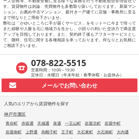
ーズ企画等、不動産全般に至る様々な業務を行う不動産総合管理会社で
す。賃貸物件は勿論、売買物件も多数取り扱いしております。 新築マン
ション、お薦め中古マンション、庭付き一戸建てに店舗・事務所に至る
まで何なりとご用命下さいませ。
弊社は「かゆいところに手が届くサービス」をモットーに今まで培って
きた経験や人脈を元に地域力を生かし、小回りの利いた交渉力で満足度
アップを目指しております。また、契約終了後もアフターサービスとし
て、随時、住宅に関する各種相談を承っております。何なりとお気軽に
ご相談下さいませ。
078-822-5515
営業時間：10:00～19:30
定休日：水曜日（年末年始・春季休暇・お盆休み）
メールで
お問い合わせ
人気のエリアから賃貸物件を探す
神戸市灘区
青谷町
赤坂通
天城通
泉通
一王山町
岩屋北町
岩屋中町
岩屋南町
上野通
烏帽子町
王子町
大石東町
大石南町
大内通