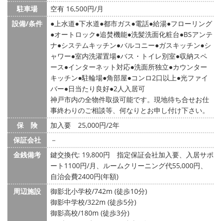
駐車場
空有 16,500円/月
設備/条件
上水道
下水道
都市ガス
電話
給湯
フローリング
オートロック
追焚機能
洗髪洗面化粧台
BSアンテ
ナ
システムキッチン
バルコニー
ガスキッチン
シ
ャワー
室内洗濯置場
バス・トイレ別室
収納スペ
ース
インターネット対応
洗面所独立
カウンター
キッチン
駐輪場
角部屋
コンロ2口以上
光ファイ
バー
日当たり良好
2人入居可
神戸市内の全物件取扱可能です。現地待ち合せお仕
事終わりのご相談等、何なりとお申し付け下さい。
保 険
加入要 25,000円/2年
保証会社
－
金銭備考
鍵交換代: 19,800円
指定保証会社加入要、入居サポ
ート1100円/月、ルームクリーニング代55,000円、
自治会費2400円(年額)
周辺施設
御影北小学校/742m (徒歩10分)
御影中学校/322m (徒歩5分)
御影高校/180m (徒歩3分)