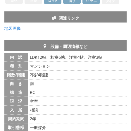
関連リンク
地図画像
設備・周辺情報など
内 訳
LDK12帖、和室6帖、洋室4帖、洋室3帖
種 別
マンション
階数/階建
2階/4階建
向 き
南
構 造
RC
現 況
空室
入 居
相談
契約期間
2年
取引態様
一般媒介