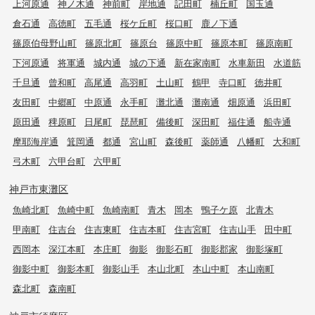
上河原通
神ノ木通
神前町
岸地通
記田町
楠丘町
国玉通
倉石通
高徳町
五毛通
桜ケ丘町
桜口町
鹿ノ下通
篠原伯母野山町
篠原北町
篠原台
篠原中町
篠原本町
篠原南町
下河原通
将軍通
城内通
城の下通
新在家南町
水車新田
水道筋
千旦通
曾和町
高尾通
高羽町
土山町
鶴甲
寺口町
徳井町
友田町
中郷町
中原通
永手町
灘北通
灘南通
畑原通
浜田町
原田通
稗原町
日尾町
琵琶町
備後町
深田町
福住通
船寺通
摩耶海岸通
箕岡通
都通
宮山町
森後町
薬師通
八幡町
大和町
弓木町
六甲台町
六甲町
神戸市東灘区
魚崎北町
魚崎中町
魚崎南町
青木
岡本
鴨子ケ原
北青木
甲南町
住吉台
住吉東町
住吉本町
住吉宮町
住吉山手
田中町
西岡本
深江本町
本庄町
御影
御影石町
御影郡家
御影塚町
御影中町
御影本町
御影山手
本山北町
本山中町
本山南町
森北町
森南町