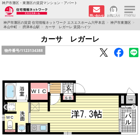
×
神戸市灘区・東灘区の賃貸マンション・アパート
問い合わせ
お気に入り
TOPページ
神戸市灘区の賃貸 住宅情報ネットワーク エスエスホーム六甲本店
神戸市東灘区
本山中町
摂津本山駅
カーサ レガーレ 賃貸ハイツ
新着物件
カーサ レガーレ
物件番号/
1123134388
学生さん向け物件
敷金·礼金０円特集
ペット飼育可物件
路線·駅から探す
地域から探す
地図から探す