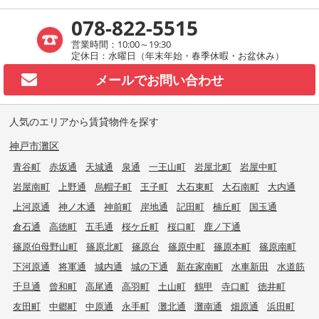
078-822-5515
営業時間：10:00～19:30
定休日：水曜日（年末年始・春季休暇・お盆休み）
メールで
お問い合わせ
人気のエリアから賃貸物件を探す
神戸市灘区
青谷町
赤坂通
天城通
泉通
一王山町
岩屋北町
岩屋中町
岩屋南町
上野通
烏帽子町
王子町
大石東町
大石南町
大内通
上河原通
神ノ木通
神前町
岸地通
記田町
楠丘町
国玉通
倉石通
高徳町
五毛通
桜ケ丘町
桜口町
鹿ノ下通
篠原伯母野山町
篠原北町
篠原台
篠原中町
篠原本町
篠原南町
下河原通
将軍通
城内通
城の下通
新在家南町
水車新田
水道筋
千旦通
曾和町
高尾通
高羽町
土山町
鶴甲
寺口町
徳井町
友田町
中郷町
中原通
永手町
灘北通
灘南通
畑原通
浜田町