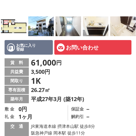
店舗情報·アクセス
会社概要
メールでお問い合わせ
お気に入り
お問い合わせ
登録
61,000
円
賃 料
3,500円
共益費
1K
間取り
26.27㎡
専有面積
平成27年3月 (築12年)
築年月
0円
－
敷 金
保証金
1ヶ月
－
礼 金
解約引
交 通
JR東海道本線 摂津本山駅 徒歩8分
阪急神戸線 岡本駅 徒歩11分