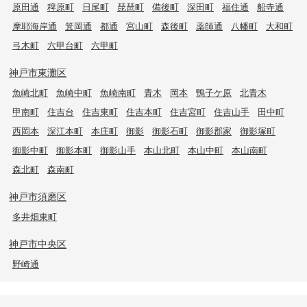
原田通
稗原町
日尾町
琵琶町
備後町
深田町
福住通
船寺通
摩耶海岸通
箕岡通
都通
宮山町
森後町
薬師通
八幡町
大和町
弓木町
六甲台町
六甲町
神戸市東灘区
魚崎北町
魚崎中町
魚崎南町
青木
岡本
鴨子ケ原
北青木
甲南町
住吉台
住吉東町
住吉本町
住吉宮町
住吉山手
田中町
西岡本
深江本町
本庄町
御影
御影石町
御影郡家
御影塚町
御影中町
御影本町
御影山手
本山北町
本山中町
本山南町
森北町
森南町
神戸市須磨区
多井畑東町
神戸市中央区
野崎通