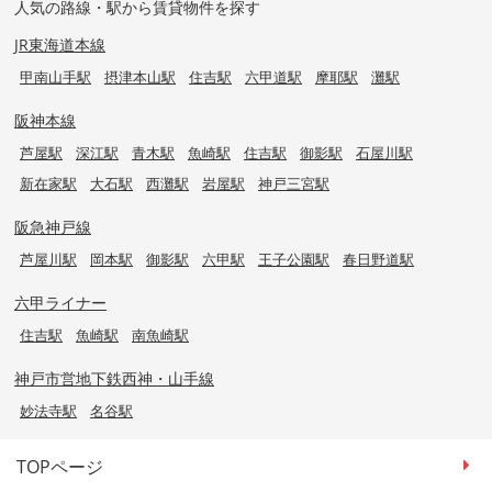
人気の路線・駅から賃貸物件を探す
JR東海道本線
甲南山手駅
摂津本山駅
住吉駅
六甲道駅
摩耶駅
灘駅
阪神本線
芦屋駅
深江駅
青木駅
魚崎駅
住吉駅
御影駅
石屋川駅
新在家駅
大石駅
西灘駅
岩屋駅
神戸三宮駅
阪急神戸線
芦屋川駅
岡本駅
御影駅
六甲駅
王子公園駅
春日野道駅
六甲ライナー
住吉駅
魚崎駅
南魚崎駅
神戸市営地下鉄西神・山手線
妙法寺駅
名谷駅
TOPページ