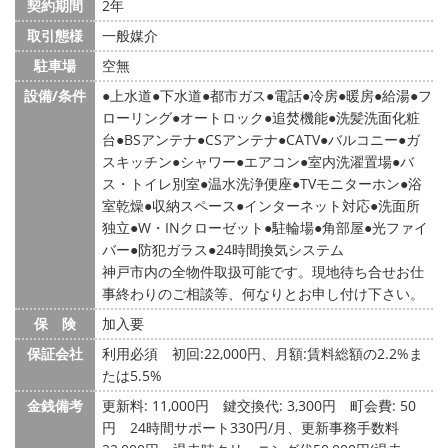
契約期間
2年
取引態様
一般媒介
駐車場
空無
設備/条件
上水道
下水道
都市ガス
電話
冷房
暖房
給湯
フ
ローリング
オートロック
追焚機能
洗髪洗面化粧
台
BSアンテナ
CSアンテナ
CATV
バルコニー
ガ
スキッチン
シャワー
エアコン
室内洗濯置場
バ
ス・トイレ別室
温水洗浄便座
TVモニターホン
浴
室乾燥
収納スペース
インターネット対応
洗面所
独立
W・INクローゼット
駐輪場
角部屋
光ファイ
バー
防犯ガラス
24時間換気システム
神戸市内の全物件取扱可能です。現地待ち合せお仕
事終わりのご相談等、何なりとお申し付け下さい。
保 険
加入要
保証会社
利用必須 初回:22,000円、月額:賃料総額の2.2%ま
たは5.5%
金銭備考
更新料: 11,000円
鍵交換代: 3,300円
町会費: 50
円
24時間サポート330円/月、更新事務手数料