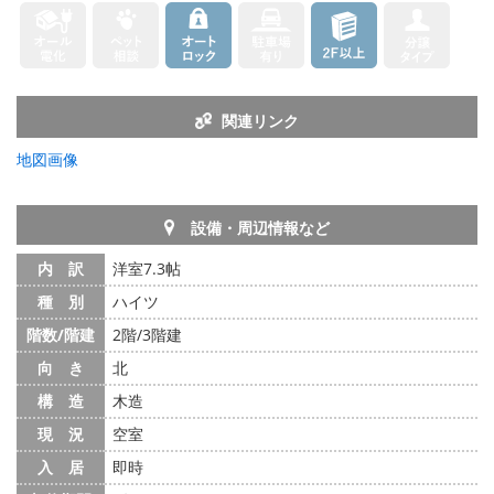
関連リンク
地図画像
設備・周辺情報など
内 訳
洋室7.3帖
種 別
ハイツ
階数/階建
2階/3階建
向 き
北
構 造
木造
現 況
空室
入 居
即時