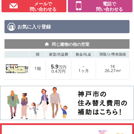
メールで
電話で
問い合わせる
問い合わせる
お気に入り
登録
同じ建物の他の空室
階
家賃/
共益費
敷金/
礼金
間取り/
専有面積
5.9
－
1K
万円
1
階
1
26.27
0.4
ヶ月
m²
万円