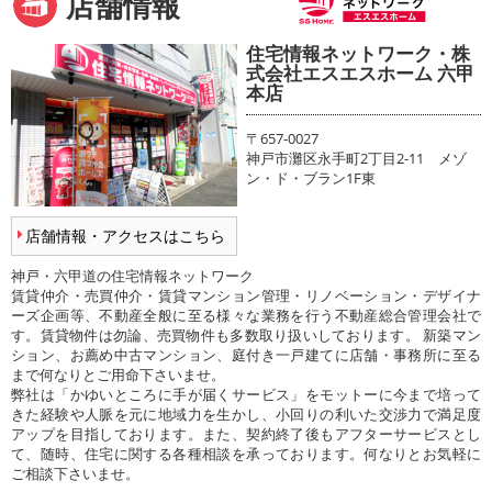
店舗情報
住宅情報ネットワーク・株
式会社エスエスホーム 六甲
本店
〒657-0027
神戸市灘区永手町2丁目2-11 メゾ
ン・ド・ブラン1F東
店舗情報・アクセスはこちら
神戸・六甲道の住宅情報ネットワーク
賃貸仲介・売買仲介・賃貸マンション管理・リノベーション・デザイナ
ーズ企画等、不動産全般に至る様々な業務を行う不動産総合管理会社で
す。賃貸物件は勿論、売買物件も多数取り扱いしております。 新築マン
ション、お薦め中古マンション、庭付き一戸建てに店舗・事務所に至る
まで何なりとご用命下さいませ。
弊社は「かゆいところに手が届くサービス」をモットーに今まで培って
きた経験や人脈を元に地域力を生かし、小回りの利いた交渉力で満足度
アップを目指しております。また、契約終了後もアフターサービスとし
て、随時、住宅に関する各種相談を承っております。何なりとお気軽に
ご相談下さいませ。