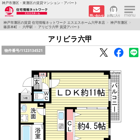
×
神戸市灘区・東灘区の賃貸マンション・アパート
問い合わせ
お気に入り
TOPページ
神戸市灘区の賃貸 住宅情報ネットワーク エスエスホーム六甲本店
神戸市灘区
篠原本町
六甲駅
アリビラ六甲 賃貸アパート
新着物件
アリビラ六甲
物件番号/
1123134521
学生さん向け物件
敷金·礼金０円特集
ペット飼育可物件
路線·駅から探す
地域から探す
地図から探す