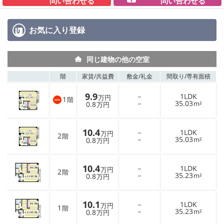
問い合わせる
問い合わせる
お気に入り
登録
同じ建物の他の空室
階
家賃/
共益費
敷金/
礼金
間取り/
専有面積
9.9
－
1LDK
万円
1
階
－
35.03
0.8
m²
万円
10.4
－
1LDK
万円
2
階
－
35.03
0.8
m²
万円
10.4
－
1LDK
万円
2
階
－
35.23
0.8
m²
万円
10.1
－
1LDK
万円
1
階
－
35.23
0.8
m²
万円