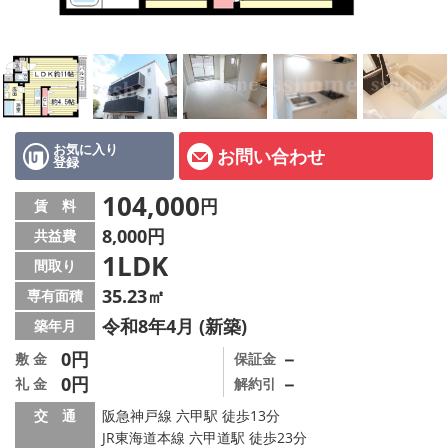
店舗情報·アクセス
会社概要
メールでお問い合わせ
お気に入り
お問い合わせ
登録
104,000
円
賃 料
8,000円
共益費
1LDK
間取り
35.23㎡
専有面積
令和8年4月 (新築)
築年月
0円
－
敷 金
保証金
0円
－
礼 金
解約引
交 通
阪急神戸線 六甲駅 徒歩13分
JR東海道本線 六甲道駅 徒歩23分