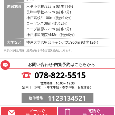
周辺施設
六甲小学校/828m (徒歩11分)
長峰中学校/487m (徒歩7分)
神戸高校/1100m (徒歩14分)
ローソン/138m (徒歩2分)
コープ篠原/229m (徒歩3分)
神戸海星病院/448m (徒歩6分)
大学など
神戸大学六甲台キャンパス/950m (徒歩12分)
表示の情報と現況に差異がある場合は現況優先となります。
お問い合わせ·内覧予約は
こちらから
078-822-5515
営業時間：10:00～19:30
定休日：水曜日（年末年始・春季休暇・お盆休み）
1123134521
物件番号
メールで
電話で