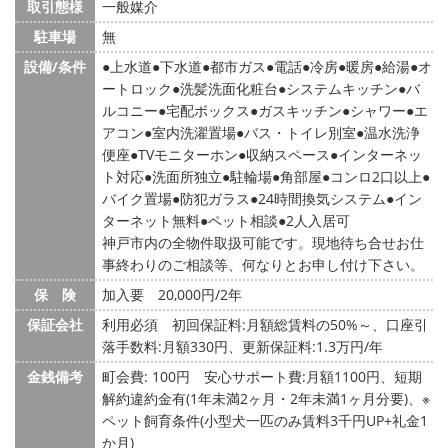
取引態様
一般媒介
駐車場
無
設備/条件
上水道
下水道
都市ガス
電話
冷房
暖房
給湯
オ
ートロック
洗髪洗面化粧台
システムキッチン
バ
ルコニー
宅配ボックス
ガスキッチン
シャワー
エ
アコン
室内洗濯置場
バス・トイレ別室
温水洗浄
便座
TVモニターホン
収納スペース
インターネッ
ト対応
洗面所独立
駐輪場
角部屋
コンロ2口以上
バイク置場
防犯ガラス
24時間換気システム
イン
ターネット無料
ペット相談
2人入居可
神戸市内の全物件取扱可能です。現地待ち合せお仕
事終わりのご相談等、何なりとお申し付け下さい。
保 険
加入要 20,000円/2年
保証会社
利用必須 初回保証料:月額総賃料の50%～、口座引
落手数料:月額330円、更新保証料:1.3万円/年
金銭備考
町会費: 100円
安心サポート費:月額1100円、短期
解約違約金有(1年未満2ヶ月・2年未満1ヶ月分要)、※
ペット飼育条件(小型犬一匹のみ賃料3千円UP+礼金1
か月)