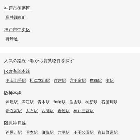
神戸市須磨区
多井畑東町
神戸市中央区
野崎通
人気の路線・駅から賃貸物件を探す
JR東海道本線
甲南山手駅
摂津本山駅
住吉駅
六甲道駅
摩耶駅
灘駅
阪神本線
芦屋駅
深江駅
青木駅
魚崎駅
住吉駅
御影駅
石屋川駅
新在家駅
大石駅
西灘駅
岩屋駅
神戸三宮駅
阪急神戸線
芦屋川駅
岡本駅
御影駅
六甲駅
王子公園駅
春日野道駅