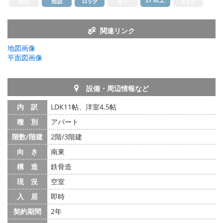
関連リンク
地図画像
平面図画像
設備・周辺情報など
内 訳
LDK11帖、洋室4.5帖
種 別
アパート
階数/階建
2階/3階建
向 き
南東
構 造
鉄骨造
現 況
空室
入 居
即時
契約期間
2年