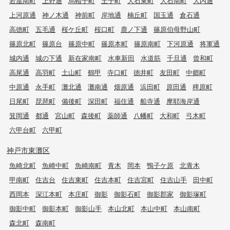
岩屋南町
上野通
烏帽子町
王子町
大石東町
大石南町
大内通
上河原通
神ノ木通
神前町
岸地通
楠丘町
国玉通
倉石通
高徳町
五毛通
桜ケ丘町
桜口町
鹿ノ下通
篠原伯母野山町
篠原北町
篠原台
篠原中町
篠原本町
篠原南町
下河原通
将軍通
城内通
城の下通
新在家南町
水車新田
水道筋
千旦通
曾和町
高尾通
高羽町
土山町
鶴甲
寺口町
徳井町
友田町
中郷町
中原通
永手町
灘北通
灘南通
畑原通
浜田町
原田通
稗原町
日尾町
琵琶町
備後町
深田町
福住通
船寺通
摩耶海岸通
箕岡通
都通
宮山町
森後町
薬師通
八幡町
大和町
弓木町
六甲台町
六甲町
神戸市東灘区
魚崎北町
魚崎中町
魚崎南町
青木
岡本
鴨子ケ原
北青木
甲南町
住吉台
住吉東町
住吉本町
住吉宮町
住吉山手
田中町
西岡本
深江本町
本庄町
御影
御影石町
御影郡家
御影塚町
御影中町
御影本町
御影山手
本山北町
本山中町
本山南町
森北町
森南町