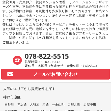
賃貸仲介・売買仲介・賃貸マンション管理・リノベーション・デザイナ
ーズ企画等、不動産全般に至る様々な業務を行う不動産総合管理会社で
す。賃貸物件は勿論、売買物件も多数取り扱いしております。 新築マン
ション、お薦め中古マンション、庭付き一戸建てに店舗・事務所に至る
まで何なりとご用命下さいませ。
弊社は「かゆいところに手が届くサービス」をモットーに今まで培って
きた経験や人脈を元に地域力を生かし、小回りの利いた交渉力で満足度
アップを目指しております。また、契約終了後もアフターサービスとし
て、随時、住宅に関する各種相談を承っております。何なりとお気軽に
ご相談下さいませ。
078-822-5515
営業時間：10:00～19:30
定休日：水曜日（年末年始・春季休暇・お盆休み）
メールで
お問い合わせ
人気のエリアから賃貸物件を探す
神戸市灘区
青谷町
赤坂通
天城通
泉通
一王山町
岩屋北町
岩屋中町