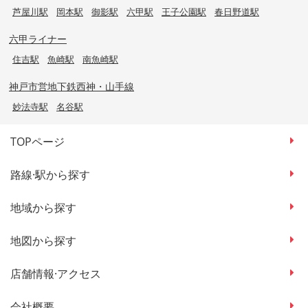
芦屋川駅
岡本駅
御影駅
六甲駅
王子公園駅
春日野道駅
六甲ライナー
住吉駅
魚崎駅
南魚崎駅
神戸市営地下鉄西神・山手線
妙法寺駅
名谷駅
TOPページ
路線·駅から探す
地域から探す
地図から探す
店舗情報·アクセス
会社概要