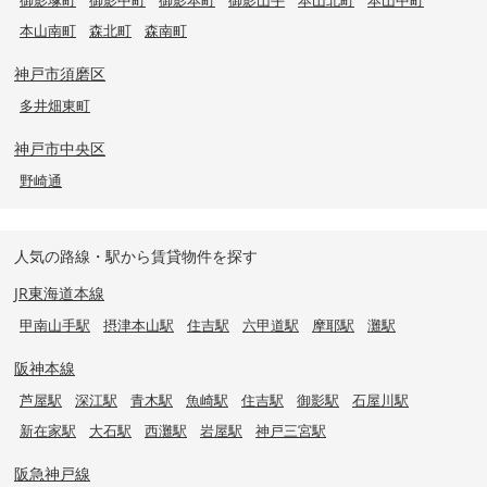
本山南町
森北町
森南町
神戸市須磨区
多井畑東町
神戸市中央区
野崎通
人気の路線・駅から賃貸物件を探す
JR東海道本線
甲南山手駅
摂津本山駅
住吉駅
六甲道駅
摩耶駅
灘駅
阪神本線
芦屋駅
深江駅
青木駅
魚崎駅
住吉駅
御影駅
石屋川駅
新在家駅
大石駅
西灘駅
岩屋駅
神戸三宮駅
阪急神戸線