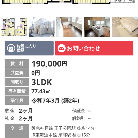
店舗情報·アクセス
会社概要
メールでお問い合わせ
お気に入り
お問い合わせ
登録
190,000
円
賃 料
0円
共益費
3LDK
間取り
77.43㎡
専有面積
令和7年3月 (築2年)
築年月
2ヶ月
－
敷 金
保証金
2ヶ月
－
礼 金
解約引
交 通
阪急神戸線 王子公園駅 徒歩14分
JR東海道本線 摩耶駅 徒歩15分