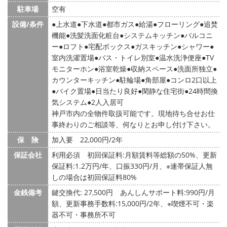
駐車場
空有
設備/条件
上水道
下水道
都市ガス
給湯
フローリング
追焚
機能
洗髪洗面化粧台
システムキッチン
バルコニ
ー
ロフト
宅配ボックス
ガスキッチン
シャワー
室内洗濯置場
バス・トイレ別室
温水洗浄便座
TV
モニターホン
浴室乾燥
収納スペース
洗面所独立
カウンターキッチン
駐輪場
角部屋
コンロ2口以上
バイク置場
日当たり良好
閑静な住宅街
24時間換
気システム
2人入居可
神戸市内の全物件取扱可能です。現地待ち合せお仕
事終わりのご相談等、何なりとお申し付け下さい。
保 険
加入要 22,000円/2年
保証会社
利用必須 初回保証料:月額賃料等総額の50%、更新
保証料:1.2万円/年、口振330円/月、※連帯保証人無
しの場合は初回保証料80%
金銭備考
鍵交換代: 27,500円
あんしんサポート料:990円/月
額、更新事務手数料:15,000円/2年、※喫煙不可・楽
器不可・事務所不可