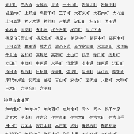
青谷町
赤坂通
天城通
泉通
一王山町
岩屋北町
岩屋中町
岩屋南町
上野通
烏帽子町
王子町
大石東町
大石南町
大内通
上河原通
神ノ木通
神前町
岸地通
記田町
楠丘町
国玉通
倉石通
高徳町
五毛通
桜ケ丘町
桜口町
鹿ノ下通
篠原伯母野山町
篠原北町
篠原台
篠原中町
篠原本町
篠原南町
下河原通
将軍通
城内通
城の下通
新在家南町
水車新田
水道筋
千旦通
曾和町
高尾通
高羽町
土山町
鶴甲
寺口町
徳井町
友田町
中郷町
中原通
永手町
灘北通
灘南通
畑原通
浜田町
原田通
稗原町
日尾町
琵琶町
備後町
深田町
福住通
船寺通
摩耶海岸通
箕岡通
都通
宮山町
森後町
薬師通
八幡町
大和町
弓木町
六甲台町
六甲町
神戸市東灘区
魚崎北町
魚崎中町
魚崎西町
魚崎南町
青木
岡本
鴨子ケ原
北青木
甲南町
住吉台
住吉東町
住吉本町
住吉宮町
住吉山手
田中町
西岡本
深江本町
本庄町
御影
御影石町
御影郡家
御影塚町
御影中町
御影本町
御影山手
本山北町
本山中町