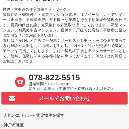
神戸・六甲道の住宅情報ネットワーク
賃貸仲介・売買仲介・賃貸マンション管理・リノベーション・デザイナ
ーズ企画等、不動産全般に至る様々な業務を行う不動産総合管理会社で
す。賃貸物件は勿論、売買物件も多数取り扱いしております。 新築マン
ション、お薦め中古マンション、庭付き一戸建てに店舗・事務所に至る
まで何なりとご用命下さいませ。
弊社は「かゆいところに手が届くサービス」をモットーに今まで培って
きた経験や人脈を元に地域力を生かし、小回りの利いた交渉力で満足度
アップを目指しております。また、契約終了後もアフターサービスとし
て、随時、住宅に関する各種相談を承っております。何なりとお気軽に
ご相談下さいませ。
078-822-5515
営業時間：10:00～19:30
定休日：水曜日（年末年始・春季休暇・お盆休み）
メールで
お問い合わせ
人気のエリアから賃貸物件を探す
神戸市灘区