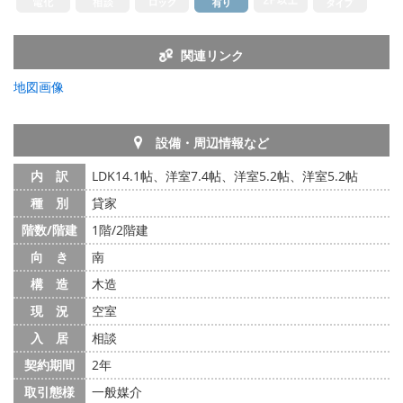
関連リンク
地図画像
設備・周辺情報など
内 訳
LDK14.1帖、洋室7.4帖、洋室5.2帖、洋室5.2帖
種 別
貸家
階数/階建
1階/2階建
向 き
南
構 造
木造
現 況
空室
入 居
相談
契約期間
2年
取引態様
一般媒介