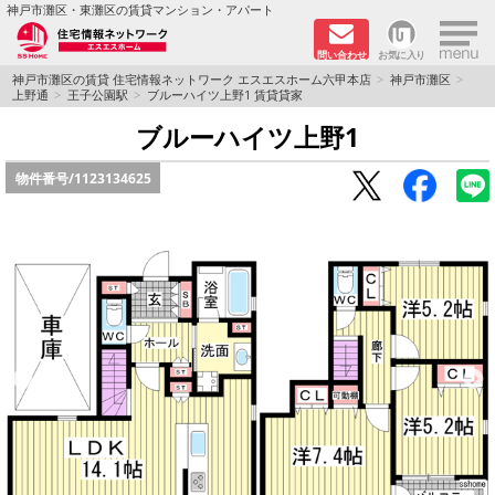
×
神戸市灘区・東灘区の賃貸マンション・アパート
問い合わせ
お気に入り
TOPページ
神戸市灘区の賃貸 住宅情報ネットワーク エスエスホーム六甲本店
神戸市灘区
上野通
王子公園駅
ブルーハイツ上野1 賃貸貸家
新着物件
ブルーハイツ上野1
物件番号/
1123134625
学生さん向け物件
敷金·礼金０円特集
ペット飼育可物件
路線·駅から探す
地域から探す
地図から探す