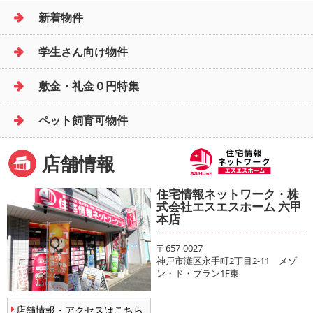
新着物件
学生さん向け物件
敷金・礼金０円特集
ペット飼育可物件
店舗情報
住宅情報ネットワーク・株
式会社エスエスホーム 六甲
本店
〒657-0027
神戸市灘区永手町2丁目2-11 メゾ
ン・ド・ブラン1F東
店舗情報・アクセスはこちら