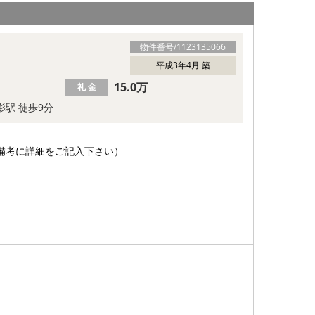
物件番号/
1123135066
平成3年4月 築
15.0万
礼 金
影駅 徒歩9分
備考に詳細をご記入下さい）