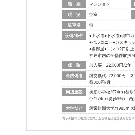
種 別
マンション
現 況
空室
駐車場
無
設備/条件
上水道
下水道
都市ガ
バルコニー
ガスキッ
角部屋
コンロ2口以上
神戸市内の全物件取扱
保 険
加入要 22,000円/2年
金銭備考
鍵交換代: 22,000円
ス
費300円/月
周辺施設
御影小学校/674m (徒歩
ヤ/174m (徒歩3分)
西病
大学など
頌栄短期大学/1985m (
表示の情報と現況に差異がある場合は現況優先となり