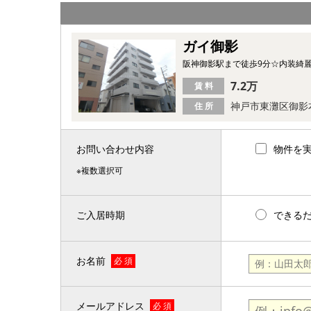
ガイ御影
阪神御影駅まで徒歩9分☆内装綺麗
7.2万
賃 料
神戸市東灘区御影
住 所
お問い合わせ内容
物件を
※複数選択可
ご入居時期
できる
お名前
必 須
メールアドレス
必 須