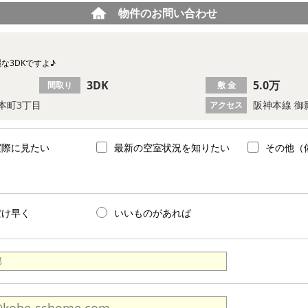
物件のお問い合わせ
な3DKですよ♪
3DK
5.0万
間取り
敷 金
本町3丁目
阪神本線 御
アクセス
実際に見たい
最新の空室状況を知りたい
その他（
だけ早く
いいものがあれば