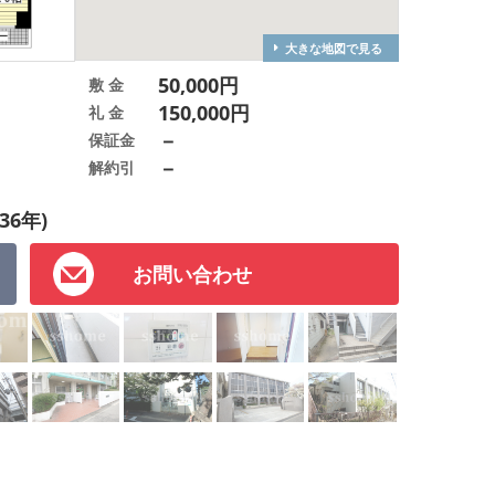
大きな地図で見る
50,000円
敷 金
150,000円
礼 金
－
保証金
－
解約引
36年)
お問い合わせ