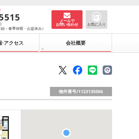
せ
-5515
メールで
0
お問い合わせ
お気に入り
年始・春季休暇・お盆休み）
報·アクセス
会社概要
物件番号/
1123135066