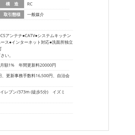
構 造
RC
取引態様
一般媒介
CSアンテナ
CATV
システムキッチン
ペース
インターネット対応
洗面所独立
可
下さい。
月額1% 年間更新料20000円
0円、更新事務手数料16,500円、自治会
イレブン/373m (徒歩5分)
イズミ