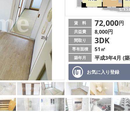
72,000
円
賃 料
8,000円
共益費
3DK
間取り
51㎡
専有面積
平成3年4月 (築
築年月
お気に入り
登録