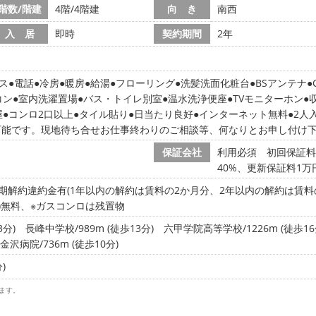
階数/階建
4階/4階建
向 き
南西
入 居
即時
契約期間
2年
ス
電話
冷房
暖房
給湯
フローリング
洗髪洗面化粧台
BSアンテナ
コン
室内洗濯置場
バス・トイレ別室
温水洗浄便座
TVモニターホン
屋
コンロ2口以上
タイル貼り
日当たり良好
インターネット無料
2人
可能です。現地待ち合せお仕事終わりのご相談等、何なりとお申し付け
保証会社
利用必須 初回保証料
40%、更新保証料1万
期解約違約金有(1年以内の解約は賃料の2か月分、2年以内の解約は賃料
00M)無料、※ガスコンロは残置物
3分)
長峰中学校/989m (徒歩13分)
六甲学院高等学校/1226m (徒歩16
金沢病院/736m (徒歩10分)
)
ます。