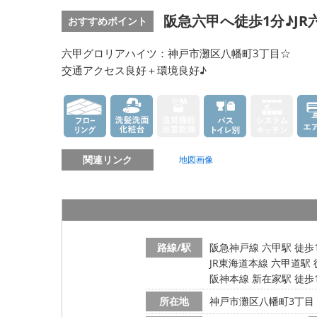
阪急六甲へ徒歩1分♪J
おすすめポイント
六甲グロリアハイツ：神戸市灘区八幡町3丁目☆
交通アクセス良好＋環境良好♪
関連リンク
地図画像
路線/駅
阪急神戸線 六甲駅 徒歩
JR東海道本線 六甲道駅 
阪神本線 新在家駅 徒歩
所在地
神戸市灘区八幡町3丁目