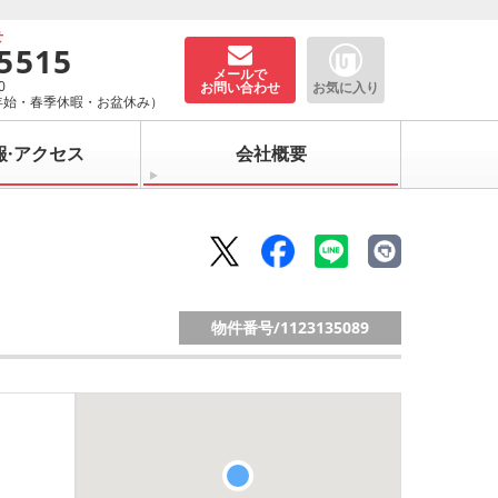
せ
-5515
メールで
0
お問い合わせ
お気に入り
年始・春季休暇・お盆休み）
報·アクセス
会社概要
物件番号/
1123135089