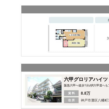
3
六甲グロリアハイツ
阪急六甲へ徒歩1分♪JR六甲道へ
8.8万
賃 料
神戸市灘区八幡町
住 所