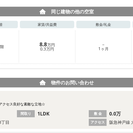
同じ建物の他の空室
階
家賃/
共益費
敷金/
礼金
8.8
－
万円
階
1
0.3
ヶ月
万円
物件のお問い合わせ
もアクセス良好な素敵な立地☆
1LDK
0.0万
間取り
敷 金
3丁目
阪急神戸線 
アクセス