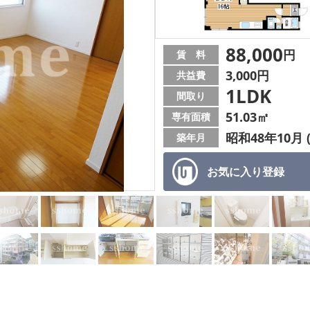
88,000
円
賃 料
3,000円
共益費
1LDK
間取り
51.03㎡
専有面積
昭和48年10月 
築年月
お気に入り
登録