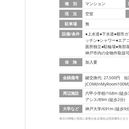
種 別
マンション
現 況
空室
駐車場
無
設備/条件
上水道
下水道
都市ガ
ッチン
シャワー
エア
面所独立
駐輪場
角部
神戸市内の全物件取扱
保 険
加入要
金銭備考
鍵交換代: 27,500円
短
JCOM(InMyRoom1
周辺施設
六甲小学校/168m (徒歩
アシス/89m (徒歩2分)
大学など
神戸大学/691m (徒歩9分
表示の情報と現況に差異がある場合は現況優先となり