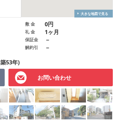
大きな地図で見る
0円
敷 金
1ヶ月
礼 金
－
保証金
－
解約引
(築53年)
お問い合わせ