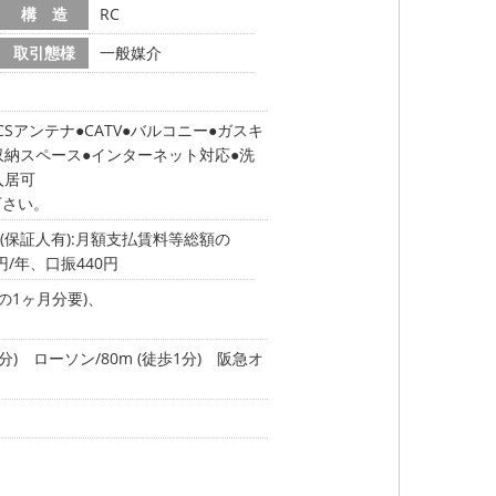
構 造
RC
取引態様
一般媒介
CSアンテナ
CATV
バルコニー
ガスキ
収納スペース
インターネット対応
洗
入居可
下さい。
(保証人有):月額支払賃料等総額の
円/年、口振440円
の1ヶ月分要)、
分)
ローソン/80m (徒歩1分)
阪急オ