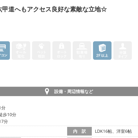
R六甲道へもアクセス良好な素敵な立地☆
設備・周辺情報など
1分
徒歩10分
17分
内 訳
LDK16帖、洋室6帖