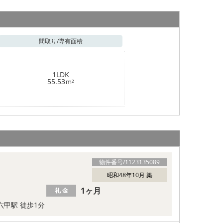
間取り/
専有面積
1LDK
55.53
m²
物件番号/
1123135089
昭和48年10月 築
1ヶ月
礼 金
六甲駅 徒歩1分