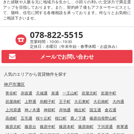
きた経験や人脈を元に地域力を生かし、小回りの利いた交渉力で満足度
アップを目指しております。また、契約終了後もアフターサービスとし
て、随時、住宅に関する各種相談を承っております。何なりとお気軽に
ご相談下さいませ。
078-822-5515
営業時間：10:00～19:30
定休日：水曜日（年末年始・春季休暇・お盆休み）
メールで
お問い合わせ
人気のエリアから賃貸物件を探す
神戸市灘区
青谷町
赤坂通
天城通
泉通
一王山町
岩屋北町
岩屋中町
岩屋南町
上野通
烏帽子町
王子町
大石東町
大石南町
大内通
上河原通
神ノ木通
神前町
岸地通
楠丘町
国玉通
倉石通
高徳町
五毛通
桜ケ丘町
桜口町
鹿ノ下通
篠原伯母野山町
篠原北町
篠原台
篠原中町
篠原本町
篠原南町
下河原通
将軍通