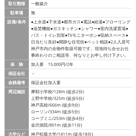
取引態様
一般媒介
駐車場
無
設備/条件
上水道
下水道
都市ガス
電話
給湯
フローリング
追焚機能
ガスキッチン
シャワー
室内洗濯置場
バス・トイレ別室
TVモニターホン
収納スペース
日当たり良好
閑静な住宅街
ペット相談
2人入居可
神戸市内の全物件取扱可能です。現地待ち合せお仕
事終わりのご相談等、何なりとお申し付け下さい。
保 険
加入要 15,000円/2年
保証会社
－
金銭備考
保証会社加入要
周辺施設
摩耶小学校/128m (徒歩2分)
上野中学校/325m (徒歩5分)
神戸高校/666m (徒歩9分)
ローソン/334m (徒歩5分)
コープミニ/253m (徒歩4分)
金沢病院/801m (徒歩11分)
大学など
神戸松蔭大学/1411m (徒歩18分)