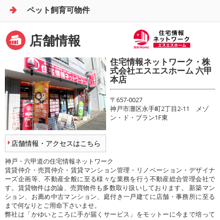
ペット飼育可物件
店舗情報
住宅情報ネットワーク・株
式会社エスエスホーム 六甲
本店
〒657-0027
神戸市灘区永手町2丁目2-11 メゾ
ン・ド・ブラン1F東
店舗情報・アクセスはこちら
神戸・六甲道の住宅情報ネットワーク
賃貸仲介・売買仲介・賃貸マンション管理・リノベーション・デザイナ
ーズ企画等、不動産全般に至る様々な業務を行う不動産総合管理会社で
す。賃貸物件は勿論、売買物件も多数取り扱いしております。 新築マン
ション、お薦め中古マンション、庭付き一戸建てに店舗・事務所に至る
まで何なりとご用命下さいませ。
弊社は「かゆいところに手が届くサービス」をモットーに今まで培って