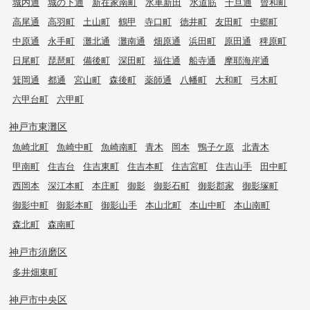
城内通
城の下通
新在家南町
水車新田
水道筋
千旦通
曾和町
高尾通
高羽町
土山町
鶴甲
寺口町
徳井町
友田町
中郷町
中原通
永手町
灘北通
灘南通
畑原通
浜田町
原田通
稗原町
日尾町
琵琶町
備後町
深田町
福住通
船寺通
摩耶海岸通
箕岡通
都通
宮山町
森後町
薬師通
八幡町
大和町
弓木町
六甲台町
六甲町
神戸市東灘区
魚崎北町
魚崎中町
魚崎南町
青木
岡本
鴨子ケ原
北青木
甲南町
住吉台
住吉東町
住吉本町
住吉宮町
住吉山手
田中町
西岡本
深江本町
本庄町
御影
御影石町
御影郡家
御影塚町
御影中町
御影本町
御影山手
本山北町
本山中町
本山南町
森北町
森南町
神戸市須磨区
多井畑東町
神戸市中央区