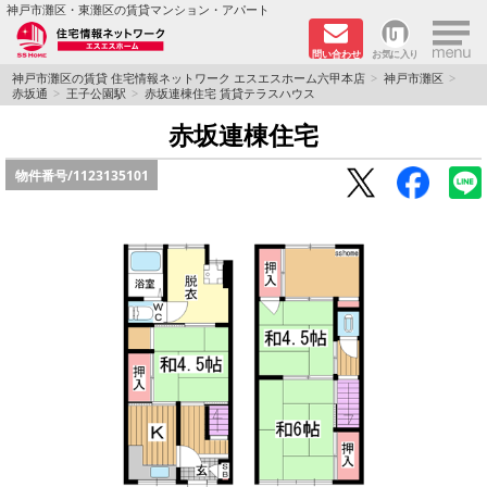
×
神戸市灘区・東灘区の賃貸マンション・アパート
問い合わせ
お気に入り
TOPページ
神戸市灘区の賃貸 住宅情報ネットワーク エスエスホーム六甲本店
神戸市灘区
赤坂通
王子公園駅
赤坂連棟住宅 賃貸テラスハウス
新着物件
赤坂連棟住宅
物件番号/
1123135101
学生さん向け物件
敷金·礼金０円特集
ペット飼育可物件
路線·駅から探す
地域から探す
地図から探す