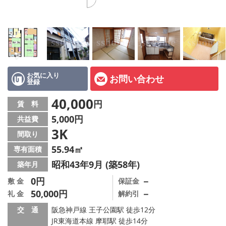
店舗情報·アクセス
会社概要
メールでお問い合わせ
お気に入り
お問い合わせ
登録
40,000
円
賃 料
5,000円
共益費
3K
間取り
55.94㎡
専有面積
昭和43年9月 (築58年)
築年月
0円
－
敷 金
保証金
50,000円
－
礼 金
解約引
交 通
阪急神戸線 王子公園駅 徒歩12分
JR東海道本線 摩耶駅 徒歩14分