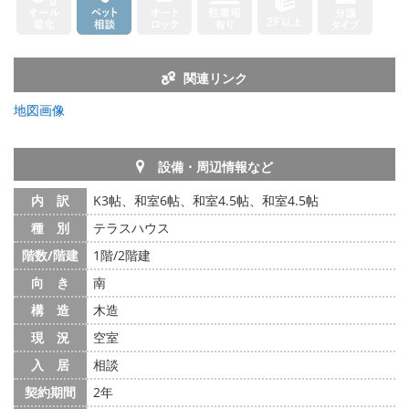
関連リンク
地図画像
設備・周辺情報など
内 訳
K3帖、和室6帖、和室4.5帖、和室4.5帖
種 別
テラスハウス
階数/階建
1階/2階建
向 き
南
構 造
木造
現 況
空室
入 居
相談
契約期間
2年