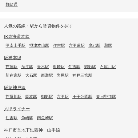
野崎通
人気の路線・駅から賃貸物件を探す
JR東海道本線
甲南山手駅
摂津本山駅
住吉駅
六甲道駅
摩耶駅
灘駅
阪神本線
芦屋駅
深江駅
青木駅
魚崎駅
住吉駅
御影駅
石屋川駅
新在家駅
大石駅
西灘駅
岩屋駅
神戸三宮駅
阪急神戸線
芦屋川駅
岡本駅
御影駅
六甲駅
王子公園駅
春日野道駅
六甲ライナー
住吉駅
魚崎駅
南魚崎駅
神戸市営地下鉄西神・山手線