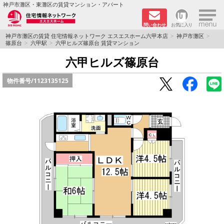
×
神戸市灘区・東灘区の賃貸マンション・アパート
問い合わせ
お気に入り
TOPページ
神戸市灘区の賃貸 住宅情報ネットワーク エスエスホーム六甲本店
神戸市灘区
篠原台
六甲駅
六甲ヒルズ篠原台 賃貸マンション
新着物件
六甲ヒルズ篠原台
物件番号/
1123135125
学生さん向け物件
敷金·礼金０円特集
ペット飼育可物件
路線·駅から探す
地域から探す
地図から探す