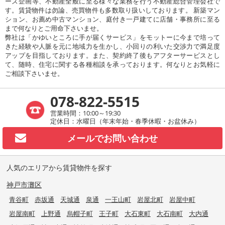
ーズ企画等、不動産全般に至る様々な業務を行う不動産総合管理会社で
す。賃貸物件は勿論、売買物件も多数取り扱いしております。 新築マン
ション、お薦め中古マンション、庭付き一戸建てに店舗・事務所に至る
まで何なりとご用命下さいませ。
弊社は「かゆいところに手が届くサービス」をモットーに今まで培って
きた経験や人脈を元に地域力を生かし、小回りの利いた交渉力で満足度
アップを目指しております。また、契約終了後もアフターサービスとし
て、随時、住宅に関する各種相談を承っております。何なりとお気軽に
ご相談下さいませ。
078-822-5515
営業時間：10:00～19:30
定休日：水曜日（年末年始・春季休暇・お盆休み）
メールで
お問い合わせ
人気のエリアから賃貸物件を探す
神戸市灘区
青谷町
赤坂通
天城通
泉通
一王山町
岩屋北町
岩屋中町
岩屋南町
上野通
烏帽子町
王子町
大石東町
大石南町
大内通