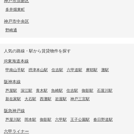
神戸市須磨区
多井畑東町
神戸市中央区
野崎通
人気の路線・駅から賃貸物件を探す
JR東海道本線
甲南山手駅
摂津本山駅
住吉駅
六甲道駅
摩耶駅
灘駅
阪神本線
芦屋駅
深江駅
青木駅
魚崎駅
住吉駅
御影駅
石屋川駅
新在家駅
大石駅
西灘駅
岩屋駅
神戸三宮駅
阪急神戸線
芦屋川駅
岡本駅
御影駅
六甲駅
王子公園駅
春日野道駅
六甲ライナー