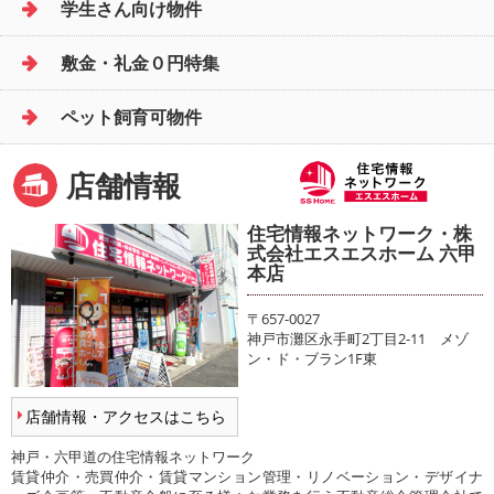
学生さん向け物件
敷金・礼金０円特集
ペット飼育可物件
店舗情報
住宅情報ネットワーク・株
式会社エスエスホーム 六甲
本店
〒657-0027
神戸市灘区永手町2丁目2-11 メゾ
ン・ド・ブラン1F東
店舗情報・アクセスはこちら
神戸・六甲道の住宅情報ネットワーク
賃貸仲介・売買仲介・賃貸マンション管理・リノベーション・デザイナ