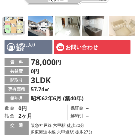
店舗情報·アクセス
会社概要
メールでお問い合わせ
お気に入り
お問い合わせ
登録
78,000
円
賃 料
0円
共益費
3LDK
間取り
57.74㎡
専有面積
昭和62年6月 (築40年)
築年月
0円
－
敷 金
保証金
2ヶ月
－
礼 金
解約引
交 通
阪急神戸線 六甲駅 徒歩20分
JR東海道本線 六甲道駅 徒歩27分