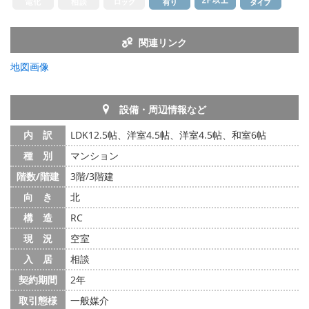
関連リンク
地図画像
設備・周辺情報など
内 訳
LDK12.5帖、洋室4.5帖、洋室4.5帖、和室6帖
種 別
マンション
階数/階建
3階/3階建
向 き
北
構 造
RC
現 況
空室
入 居
相談
契約期間
2年
取引態様
一般媒介