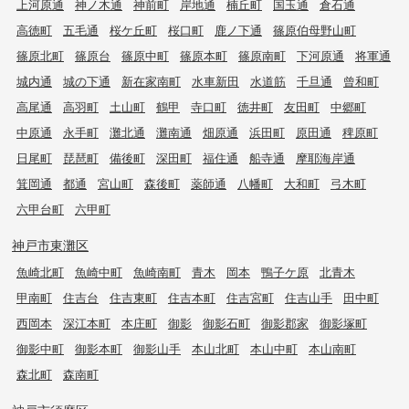
上河原通
神ノ木通
神前町
岸地通
楠丘町
国玉通
倉石通
高徳町
五毛通
桜ケ丘町
桜口町
鹿ノ下通
篠原伯母野山町
篠原北町
篠原台
篠原中町
篠原本町
篠原南町
下河原通
将軍通
城内通
城の下通
新在家南町
水車新田
水道筋
千旦通
曾和町
高尾通
高羽町
土山町
鶴甲
寺口町
徳井町
友田町
中郷町
中原通
永手町
灘北通
灘南通
畑原通
浜田町
原田通
稗原町
日尾町
琵琶町
備後町
深田町
福住通
船寺通
摩耶海岸通
箕岡通
都通
宮山町
森後町
薬師通
八幡町
大和町
弓木町
六甲台町
六甲町
神戸市東灘区
魚崎北町
魚崎中町
魚崎南町
青木
岡本
鴨子ケ原
北青木
甲南町
住吉台
住吉東町
住吉本町
住吉宮町
住吉山手
田中町
西岡本
深江本町
本庄町
御影
御影石町
御影郡家
御影塚町
御影中町
御影本町
御影山手
本山北町
本山中町
本山南町
森北町
森南町