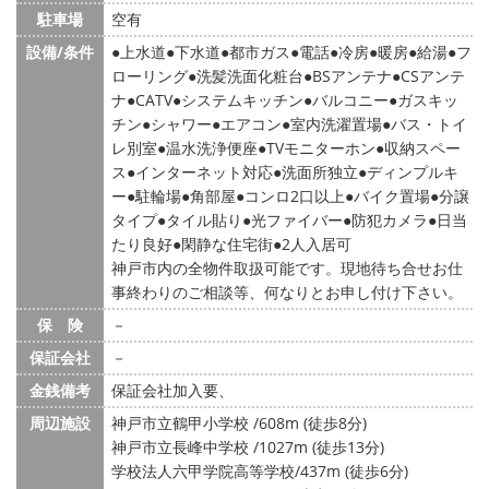
駐車場
空有
設備/条件
上水道
下水道
都市ガス
電話
冷房
暖房
給湯
フ
ローリング
洗髪洗面化粧台
BSアンテナ
CSアンテ
ナ
CATV
システムキッチン
バルコニー
ガスキッ
チン
シャワー
エアコン
室内洗濯置場
バス・トイ
レ別室
温水洗浄便座
TVモニターホン
収納スペー
ス
インターネット対応
洗面所独立
ディンプルキ
ー
駐輪場
角部屋
コンロ2口以上
バイク置場
分譲
タイプ
タイル貼り
光ファイバー
防犯カメラ
日当
たり良好
閑静な住宅街
2人入居可
神戸市内の全物件取扱可能です。現地待ち合せお仕
事終わりのご相談等、何なりとお申し付け下さい。
保 険
－
保証会社
－
金銭備考
保証会社加入要、
周辺施設
神戸市立鶴甲小学校 /608m (徒歩8分)
神戸市立長峰中学校 /1027m (徒歩13分)
学校法人六甲学院高等学校/437m (徒歩6分)