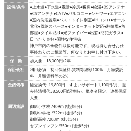
設備/条件
上水道
下水道
電話
冷房
暖房
給湯
BSアンテナ
CSアンテナ
CATV
バルコニー
シャワー
エアコン
室内洗濯置場
バス・トイレ別室
IHコンロ
オール
電化
収納スペース
インターネット対応
駐輪場
角
部屋
タイル貼り
光ファイバー
出窓
防犯ガラス
日当たり良好
閑静な住宅街
神戸市内の全物件取扱可能です。現地待ち合せお仕
事終わりのご相談等、何なりとお申し付け下さい。
保 険
加入要 18,000円/2年
保証会社
利用必須 初回保証料:賃料等総額100% 月額委託
料・月額賃料等の2%
金銭備考
鍵交換代: 19,800円
すまいサポート1,100円/月、退
去時清掃代38,500円(退室時)、単身者限定、連帯保証
人要、
周辺施設
御影小学校 /409m (徒歩6分)
御影中学校 /322m (徒歩5分)
御影高校 /203m (徒歩3分)
セブンイレブン/350m (徒歩5分)