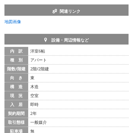
関連リンク
地図画像
設備・周辺情報など
内 訳
洋室6帖
種 別
アパート
階数/階建
2階/2階建
向 き
東
構 造
木造
現 況
空室
入 居
即時
契約期間
2年
取引態様
一般媒介
駐車場
無