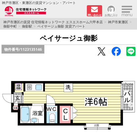
×
神戸市灘区・東灘区の賃貸マンション・アパート
問い合わせ
お気に入り
TOPページ
神戸市灘区の賃貸 住宅情報ネットワーク エスエスホーム六甲本店
神戸市東灘区
御影中町
御影駅
ペイサージュ御影 賃貸アパート
新着物件
ペイサージュ御影
物件番号/
1123135146
学生さん向け物件
敷金·礼金０円特集
ペット飼育可物件
路線·駅から探す
地域から探す
地図から探す