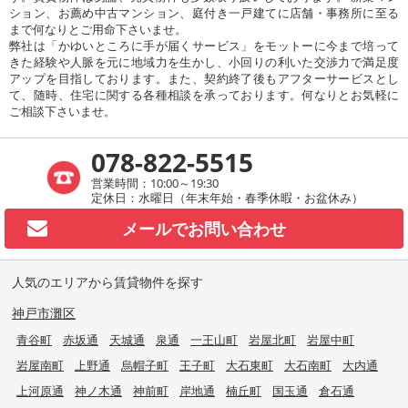
ション、お薦め中古マンション、庭付き一戸建てに店舗・事務所に至る
まで何なりとご用命下さいませ。
弊社は「かゆいところに手が届くサービス」をモットーに今まで培って
きた経験や人脈を元に地域力を生かし、小回りの利いた交渉力で満足度
アップを目指しております。また、契約終了後もアフターサービスとし
て、随時、住宅に関する各種相談を承っております。何なりとお気軽に
ご相談下さいませ。
078-822-5515
営業時間：10:00～19:30
定休日：水曜日（年末年始・春季休暇・お盆休み）
メールで
お問い合わせ
人気のエリアから賃貸物件を探す
神戸市灘区
青谷町
赤坂通
天城通
泉通
一王山町
岩屋北町
岩屋中町
岩屋南町
上野通
烏帽子町
王子町
大石東町
大石南町
大内通
上河原通
神ノ木通
神前町
岸地通
楠丘町
国玉通
倉石通