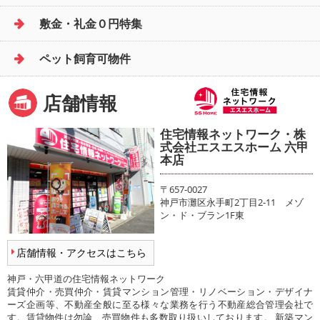
敷金・礼金０円特集
ペット飼育可物件
店舗情報
住宅情報ネットワーク・株
式会社エスエスホーム 六甲
本店
〒657-0027
神戸市灘区永手町2丁目2-11 メゾ
ン・ド・ブラン1F東
店舗情報・アクセスはこちら
神戸・六甲道の住宅情報ネットワーク
賃貸仲介・売買仲介・賃貸マンション管理・リノベーション・デザイナ
ーズ企画等、不動産全般に至る様々な業務を行う不動産総合管理会社で
す。賃貸物件は勿論、売買物件も多数取り扱いしております。 新築マン