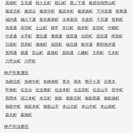
高徳町
五毛通
桜ケ丘町
桜口町
鹿ノ下通
篠原伯母野山町
篠原北町
篠原台
篠原中町
篠原本町
篠原南町
下河原通
将軍通
城内通
城の下通
新在家南町
水車新田
水道筋
千旦通
曾和町
高尾通
高羽町
土山町
鶴甲
寺口町
徳井町
友田町
中郷町
中原通
永手町
灘北通
灘南通
畑原通
浜田町
原田通
稗原町
日尾町
琵琶町
備後町
深田町
福住通
船寺通
摩耶海岸通
箕岡通
都通
宮山町
森後町
薬師通
八幡町
大和町
弓木町
六甲台町
六甲町
神戸市東灘区
魚崎北町
魚崎中町
魚崎南町
青木
岡本
鴨子ケ原
北青木
甲南町
住吉台
住吉東町
住吉本町
住吉宮町
住吉山手
田中町
西岡本
深江本町
本庄町
御影
御影石町
御影郡家
御影塚町
御影中町
御影本町
御影山手
本山北町
本山中町
本山南町
森北町
森南町
神戸市須磨区