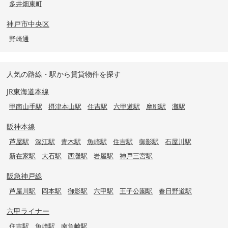
多井畑東町
神戸市中央区
野崎通
人気の路線・駅から賃貸物件を探す
JR東海道本線
甲南山手駅
摂津本山駅
住吉駅
六甲道駅
摩耶駅
灘駅
阪神本線
芦屋駅
深江駅
青木駅
魚崎駅
住吉駅
御影駅
石屋川駅
新在家駅
大石駅
西灘駅
岩屋駅
神戸三宮駅
阪急神戸線
芦屋川駅
岡本駅
御影駅
六甲駅
王子公園駅
春日野道駅
六甲ライナー
住吉駅
魚崎駅
南魚崎駅