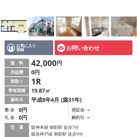
店舗情報·アクセス
会社概要
メールでお問い合わせ
お気に入り
お問い合わせ
登録
42,000
円
賃 料
0円
共益費
1R
間取り
19.87㎡
専有面積
平成8年4月 (築31年)
築年月
0円
－
敷 金
保証金
0円
－
礼 金
解約引
交 通
阪神本線 御影駅 徒歩7分
阪急神戸線 御影駅 徒歩9分