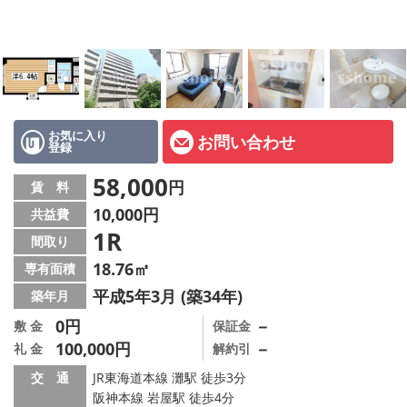
店舗情報·アクセス
会社概要
メールでお問い合わせ
お気に入り
お問い合わせ
登録
58,000
円
賃 料
10,000円
共益費
1R
間取り
18.76㎡
専有面積
平成5年3月 (築34年)
築年月
0円
－
敷 金
保証金
100,000円
－
礼 金
解約引
交 通
JR東海道本線 灘駅 徒歩3分
阪神本線 岩屋駅 徒歩4分