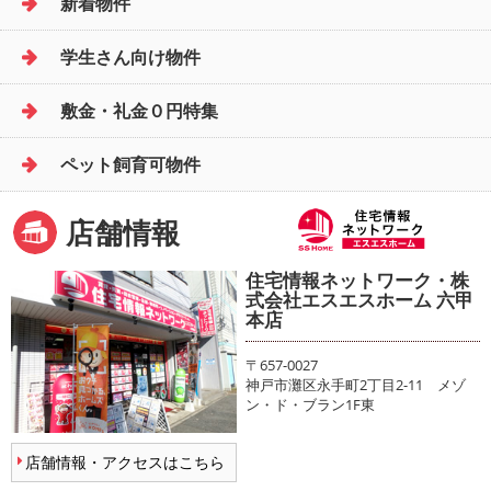
新着物件
学生さん向け物件
敷金・礼金０円特集
ペット飼育可物件
店舗情報
住宅情報ネットワーク・株
式会社エスエスホーム 六甲
本店
〒657-0027
神戸市灘区永手町2丁目2-11 メゾ
ン・ド・ブラン1F東
店舗情報・アクセスはこちら