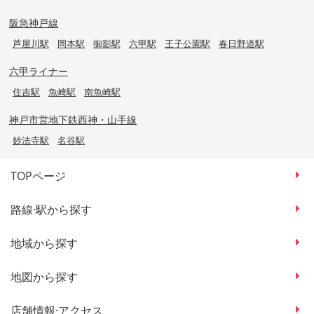
阪急神戸線
芦屋川駅
岡本駅
御影駅
六甲駅
王子公園駅
春日野道駅
六甲ライナー
住吉駅
魚崎駅
南魚崎駅
神戸市営地下鉄西神・山手線
妙法寺駅
名谷駅
TOPページ
路線·駅から探す
地域から探す
地図から探す
店舗情報·アクセス