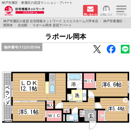
×
神戸市灘区・東灘区の賃貸マンション・アパート
問い合わせ
お気に入り
TOPページ
神戸市灘区の賃貸 住宅情報ネットワーク エスエスホーム六甲本店
神戸市東灘区
西岡本
住吉駅
ラポール岡本 賃貸アパート
新着物件
ラポール岡本
物件番号/
1123135194
学生さん向け物件
敷金·礼金０円特集
ペット飼育可物件
路線·駅から探す
地域から探す
地図から探す