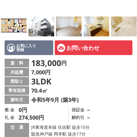
店舗情報·アクセス
会社概要
メールでお問い合わせ
お気に入り
お問い合わせ
登録
183,000
円
賃 料
7,000円
共益費
3LDK
間取り
70.4㎡
専有面積
令和5年9月 (築3年)
築年月
0円
－
敷 金
保証金
274,500円
－
礼 金
解約引
交 通
JR東海道本線 住吉駅 徒歩10分
阪急神戸線 岡本駅 徒歩17分