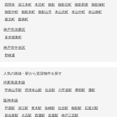
西岡本
深江本町
本庄町
御影
御影石町
御影郡家
御影塚町
御影中町
御影本町
御影山手
本山北町
本山中町
本山南町
森北町
森南町
神戸市須磨区
多井畑東町
神戸市中央区
野崎通
人気の路線・駅から賃貸物件を探す
JR東海道本線
甲南山手駅
摂津本山駅
住吉駅
六甲道駅
摩耶駅
灘駅
阪神本線
芦屋駅
深江駅
青木駅
魚崎駅
住吉駅
御影駅
石屋川駅
新在家駅
大石駅
西灘駅
岩屋駅
神戸三宮駅