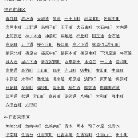
神戸市灘区
青谷町
赤坂通
天城通
泉通
一王山町
岩屋北町
岩屋中町
岩屋南町
上野通
烏帽子町
王子町
大石東町
大石南町
大内通
上河原通
神ノ木通
神前町
岸地通
楠丘町
国玉通
倉石通
高徳町
五毛通
桜ケ丘町
桜口町
鹿ノ下通
篠原伯母野山町
篠原北町
篠原台
篠原中町
篠原本町
篠原南町
下河原通
将軍通
城内通
城の下通
新在家南町
水車新田
水道筋
千旦通
曾和町
高尾通
高羽町
土山町
鶴甲
寺口町
徳井町
友田町
中郷町
中原通
永手町
灘北通
灘南通
畑原通
浜田町
原田通
稗原町
日尾町
琵琶町
備後町
深田町
福住通
船寺通
摩耶海岸通
箕岡通
都通
宮山町
森後町
薬師通
八幡町
大和町
弓木町
六甲台町
六甲町
神戸市東灘区
魚崎北町
魚崎中町
魚崎南町
青木
岡本
鴨子ケ原
北青木
甲南町
住吉台
住吉東町
住吉本町
住吉宮町
住吉山手
田中町