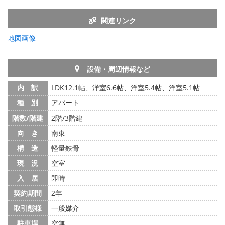
関連リンク
地図画像
設備・周辺情報など
内 訳
LDK12.1帖、洋室6.6帖、洋室5.4帖、洋室5.1帖
種 別
アパート
階数/階建
2階/3階建
向 き
南東
構 造
軽量鉄骨
現 況
空室
入 居
即時
契約期間
2年
取引態様
一般媒介
駐車場
空無