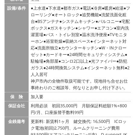
設備/条件
上水道
下水道
都市ガス
電話
冷房
暖房
給湯
フ
ローリング
オートロック
追焚機能
洗髪洗面化粧
台
BSアンテナ
システムキッチン
バルコニー
宅配
ボックス
ガスキッチン
シャワー
エアコン
室内洗
濯置場
バス・トイレ別室
温水洗浄便座
TVモニタ
ーホン
浴室乾燥
収納スペース
インターネット対
応
洗面所独立
カウンターキッチン
W・INクロー
ゼット
カードキー
24時間セキュリティシステム
駐輪場
角部屋
コンロ2口以上
光ファイバー
防犯
ガラス
24時間換気システム
インターネット無料
2
人入居可
神戸市内の全物件取扱可能です。現地待ち合せお仕
事終わりのご相談等、何なりとお申し付け下さい。
保 険
加入要
保証会社
利用必須 初回35,000円 月額保証料総額1%+800
円/月、口座振替手数料99円
金銭備考
更新料: 新賃料1ヶ月
鍵交換代: 16,500円
ICロッ
ク電池(初回)2,750円、ルームクリーニング費用
93,500円(エアコンクリーニング含)、D-support_IK