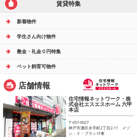
賃貸特集
新着物件
学生さん向け物件
敷金・礼金０円特集
ペット飼育可物件
店舗情報
住宅情報ネットワーク・株
式会社エスエスホーム 六甲
本店
〒657-0027
神戸市灘区永手町2丁目2-11 メゾ
ン・ド・ブラン1F東