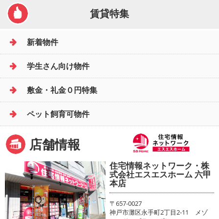
賃貸特集
新着物件
学生さん向け物件
敷金・礼金０円特集
ペット飼育可物件
店舗情報
住宅情報ネットワーク・株
式会社エスエスホーム 六甲
本店
〒657-0027
神戸市灘区永手町2丁目2-11 メゾ