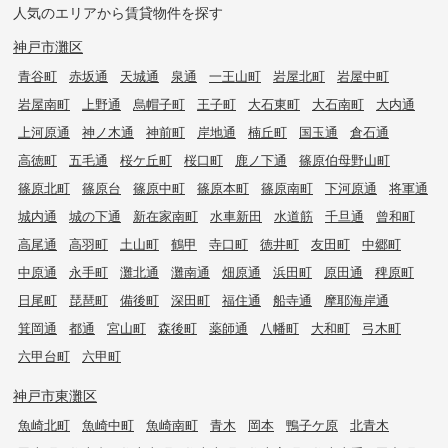
人気のエリアから賃貸物件を探す
神戸市灘区
青谷町
赤坂通
天城通
泉通
一王山町
岩屋北町
岩屋中町
岩屋南町
上野通
烏帽子町
王子町
大石東町
大石南町
大内通
上河原通
神ノ木通
神前町
岸地通
楠丘町
国玉通
倉石通
高徳町
五毛通
桜ケ丘町
桜口町
鹿ノ下通
篠原伯母野山町
篠原北町
篠原台
篠原中町
篠原本町
篠原南町
下河原通
将軍通
城内通
城の下通
新在家南町
水車新田
水道筋
千旦通
曾和町
高尾通
高羽町
土山町
鶴甲
寺口町
徳井町
友田町
中郷町
中原通
永手町
灘北通
灘南通
畑原通
浜田町
原田通
稗原町
日尾町
琵琶町
備後町
深田町
福住通
船寺通
摩耶海岸通
箕岡通
都通
宮山町
森後町
薬師通
八幡町
大和町
弓木町
六甲台町
六甲町
神戸市東灘区
魚崎北町
魚崎中町
魚崎南町
青木
岡本
鴨子ケ原
北青木