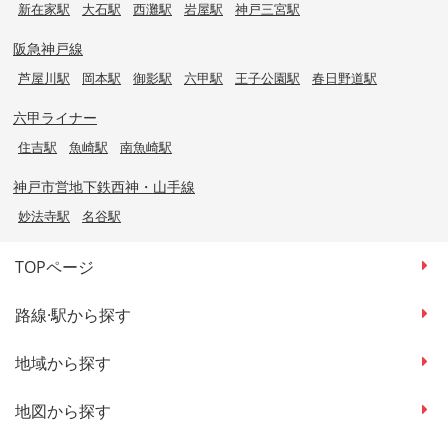
新在家駅
大石駅
西灘駅
岩屋駅
神戸三宮駅
阪急神戸線
芦屋川駅
岡本駅
御影駅
六甲駅
王子公園駅
春日野道駅
六甲ライナー
住吉駅
魚崎駅
南魚崎駅
神戸市営地下鉄西神・山手線
妙法寺駅
名谷駅
TOPページ
路線·駅から探す
地域から探す
地図から探す