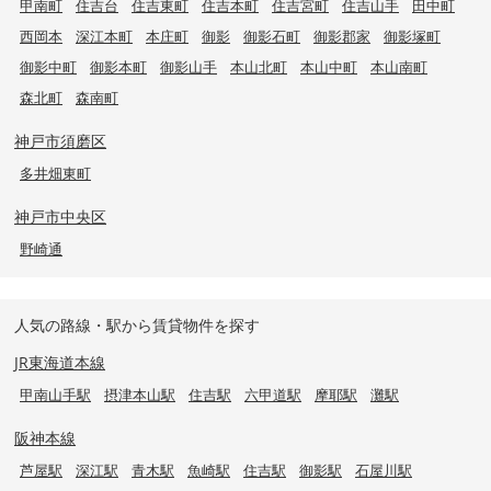
甲南町
住吉台
住吉東町
住吉本町
住吉宮町
住吉山手
田中町
西岡本
深江本町
本庄町
御影
御影石町
御影郡家
御影塚町
御影中町
御影本町
御影山手
本山北町
本山中町
本山南町
森北町
森南町
神戸市須磨区
多井畑東町
神戸市中央区
野崎通
人気の路線・駅から賃貸物件を探す
JR東海道本線
甲南山手駅
摂津本山駅
住吉駅
六甲道駅
摩耶駅
灘駅
阪神本線
芦屋駅
深江駅
青木駅
魚崎駅
住吉駅
御影駅
石屋川駅