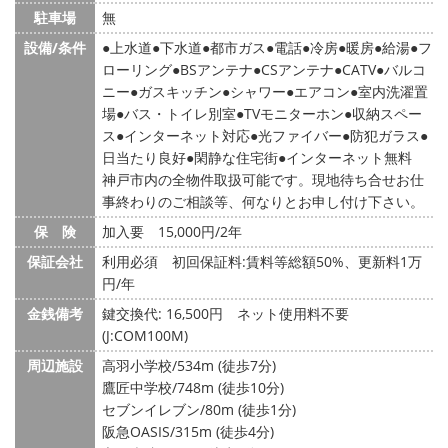
駐車場
無
設備/条件
上水道
下水道
都市ガス
電話
冷房
暖房
給湯
フ
ローリング
BSアンテナ
CSアンテナ
CATV
バルコ
ニー
ガスキッチン
シャワー
エアコン
室内洗濯置
場
バス・トイレ別室
TVモニターホン
収納スペー
ス
インターネット対応
光ファイバー
防犯ガラス
日当たり良好
閑静な住宅街
インターネット無料
神戸市内の全物件取扱可能です。現地待ち合せお仕
事終わりのご相談等、何なりとお申し付け下さい。
保 険
加入要 15,000円/2年
保証会社
利用必須 初回保証料:賃料等総額50%、更新料1万
円/年
金銭備考
鍵交換代: 16,500円
ネット使用料不要
(J:COM100M)
周辺施設
高羽小学校/534m (徒歩7分)
鷹匠中学校/748m (徒歩10分)
セブンイレブン/80m (徒歩1分)
阪急OASIS/315m (徒歩4分)