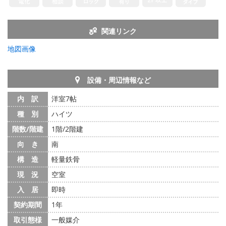
関連リンク
地図画像
設備・周辺情報など
内 訳
洋室7帖
種 別
ハイツ
階数/階建
1階/2階建
向 き
南
構 造
軽量鉄骨
現 況
空室
入 居
即時
契約期間
1年
取引態様
一般媒介