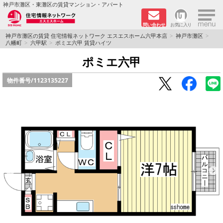
×
神戸市灘区・東灘区の賃貸マンション・アパート
問い合わせ
お気に入り
TOPページ
神戸市灘区の賃貸 住宅情報ネットワーク エスエスホーム六甲本店
神戸市灘区
八幡町
六甲駅
ポミエ六甲 賃貸ハイツ
新着物件
ポミエ六甲
物件番号/
1123135227
学生さん向け物件
敷金·礼金０円特集
ペット飼育可物件
路線·駅から探す
地域から探す
地図から探す