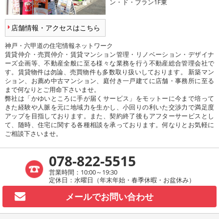
ン・ド・ブラン1F東
店舗情報・アクセスはこちら
神戸・六甲道の住宅情報ネットワーク
賃貸仲介・売買仲介・賃貸マンション管理・リノベーション・デザイナ
ーズ企画等、不動産全般に至る様々な業務を行う不動産総合管理会社で
す。賃貸物件は勿論、売買物件も多数取り扱いしております。 新築マン
ション、お薦め中古マンション、庭付き一戸建てに店舗・事務所に至る
まで何なりとご用命下さいませ。
弊社は「かゆいところに手が届くサービス」をモットーに今まで培って
きた経験や人脈を元に地域力を生かし、小回りの利いた交渉力で満足度
アップを目指しております。また、契約終了後もアフターサービスとし
て、随時、住宅に関する各種相談を承っております。何なりとお気軽に
ご相談下さいませ。
078-822-5515
営業時間：10:00～19:30
定休日：水曜日（年末年始・春季休暇・お盆休み）
メールで
お問い合わせ