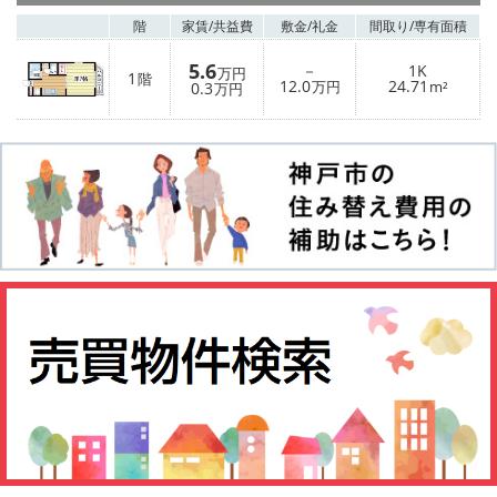
階
家賃/
共益費
敷金/
礼金
間取り/
専有面積
5.6
－
1K
万円
1
階
12.0
24.71
0.3
万円
m²
万円