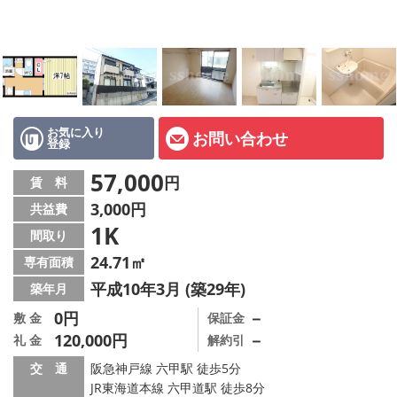
店舗情報·アクセス
会社概要
メールでお問い合わせ
お気に入り
お問い合わせ
登録
57,000
円
賃 料
3,000円
共益費
1K
間取り
24.71㎡
専有面積
平成10年3月 (築29年)
築年月
0円
－
敷 金
保証金
120,000円
－
礼 金
解約引
交 通
阪急神戸線 六甲駅 徒歩5分
JR東海道本線 六甲道駅 徒歩8分