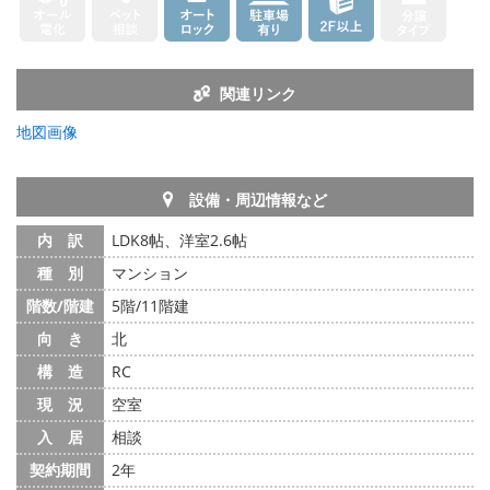
関連リンク
地図画像
設備・周辺情報など
内 訳
LDK8帖、洋室2.6帖
種 別
マンション
階数/階建
5階/11階建
向 き
北
構 造
RC
現 況
空室
入 居
相談
契約期間
2年