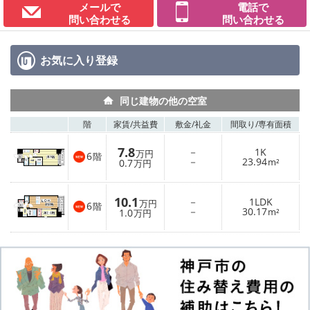
メールで
電話で
問い合わせる
問い合わせる
お気に入り
登録
同じ建物の他の空室
階
家賃/
共益費
敷金/
礼金
間取り/
専有面積
7.8
－
1K
万円
6
階
－
23.94
0.7
m²
万円
10.1
－
1LDK
万円
6
階
－
30.17
1.0
m²
万円