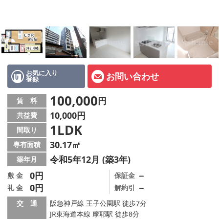
店舗情報·アクセス
会社概要
メールでお問い合わせ
お気に入り
お問い合わせ
登録
100,000
円
賃 料
10,000円
共益費
1LDK
間取り
30.17㎡
専有面積
令和5年12月 (築3年)
築年月
0円
－
敷 金
保証金
0円
－
礼 金
解約引
交 通
阪急神戸線 王子公園駅 徒歩7分
JR東海道本線 摩耶駅 徒歩8分