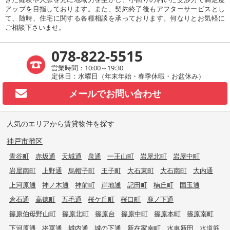
アップを目指しております。また、契約終了後もアフターサービスとし
て、随時、住宅に関する各種相談を承っております。何なりとお気軽に
ご相談下さいませ。
078-822-5515
営業時間：10:00～19:30
定休日：水曜日（年末年始・春季休暇・お盆休み）
メールで
お問い合わせ
人気のエリアから賃貸物件を探す
神戸市灘区
青谷町
赤坂通
天城通
泉通
一王山町
岩屋北町
岩屋中町
岩屋南町
上野通
烏帽子町
王子町
大石東町
大石南町
大内通
上河原通
神ノ木通
神前町
岸地通
記田町
楠丘町
国玉通
倉石通
高徳町
五毛通
桜ケ丘町
桜口町
鹿ノ下通
篠原伯母野山町
篠原北町
篠原台
篠原中町
篠原本町
篠原南町
下河原通
将軍通
城内通
城の下通
新在家南町
水車新田
水道筋