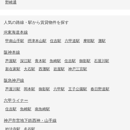
野崎通
人気の路線・駅から賃貸物件を探す
JR東海道本線
甲南山手駅
摂津本山駅
住吉駅
六甲道駅
摩耶駅
灘駅
阪神本線
芦屋駅
深江駅
青木駅
魚崎駅
住吉駅
御影駅
石屋川駅
新在家駅
大石駅
西灘駅
岩屋駅
神戸三宮駅
阪急神戸線
芦屋川駅
岡本駅
御影駅
六甲駅
王子公園駅
春日野道駅
六甲ライナー
住吉駅
魚崎駅
南魚崎駅
神戸市営地下鉄西神・山手線
妙法寺駅
名谷駅