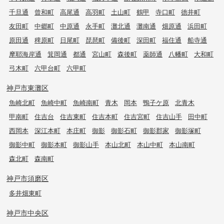
千旦通
曾和町
高尾通
高羽町
土山町
鶴甲
寺口町
徳井町
友田町
中郷町
中原通
永手町
灘北通
灘南通
畑原通
浜田町
原田通
稗原町
日尾町
琵琶町
備後町
深田町
福住通
船寺通
摩耶海岸通
箕岡通
都通
宮山町
森後町
薬師通
八幡町
大和町
弓木町
六甲台町
六甲町
神戸市東灘区
魚崎北町
魚崎中町
魚崎南町
青木
岡本
鴨子ケ原
北青木
甲南町
住吉台
住吉東町
住吉本町
住吉宮町
住吉山手
田中町
西岡本
深江本町
本庄町
御影
御影石町
御影郡家
御影塚町
御影中町
御影本町
御影山手
本山北町
本山中町
本山南町
森北町
森南町
神戸市須磨区
多井畑東町
神戸市中央区