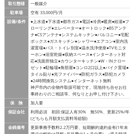
取引態様
一般媒介
駐車場
空有 33,000円/月
設備/条件
上水道
下水道
都市ガス
電話
冷房
暖房
給湯
フ
ローリング
エレベーター
オートロック
BSアンテ
ナ
CSアンテナ
システムキッチン
バルコニー
宅配
ボックス
ガスキッチン
シャワー
エアコン
室内洗
濯置場
バス・トイレ別室
温水洗浄便座
TVモニタ
ーホン
浴室乾燥
収納スペース
インターネット対
応
洗面所独立
カウンターキッチン
W・INクロー
ゼット
駐輪場
角部屋
コンロ2口以上
バイク置場
タイル貼り
光ファイバー
防犯ガラス
防犯カメラ
24時間換気システム
インターネット無料
神戸市内の全物件取扱可能です。現地待ち合せお仕
事終わりのご相談等、何なりとお申し付け下さい。
保 険
加入要
保証会社
利用必須 初回:保証人有30% 無50%、更新25%/年
(どちらも月額支払賃料等総額)
金銭備考
更新事務手数料2.2万円要、短期解約違約金有(1年未
満での解約は賃料+共益費の1ヵ月分要)、※退去時清