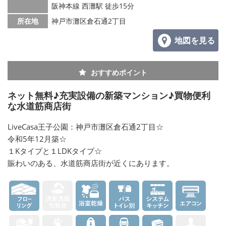
阪神本線 西灘駅 徒歩15分
所在地
神戸市灘区倉石通2丁目
地図を見る
おすすめポイント
ネット無料♪充実設備の新築マンション♪買物便利
な水道筋商店街
LiveCasa王子公園：神戸市灘区倉石通2丁目☆
令和5年12月築☆
１Kタイプと１LDKタイプ☆
賑わいのある、水道筋商店街が近くにあります。