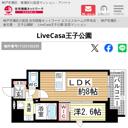
×
神戸市灘区・東灘区の賃貸マンション・アパート
問い合わせ
お気に入り
TOPページ
神戸市灘区の賃貸 住宅情報ネットワーク エスエスホーム六甲本店
神戸市灘区
倉石通
王子公園駅
LiveCasa王子公園 賃貸マンション
新着物件
LiveCasa王子公園
物件番号/
1123135235
学生さん向け物件
敷金·礼金０円特集
ペット飼育可物件
路線·駅から探す
地域から探す
地図から探す