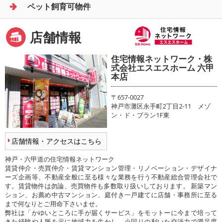
ペット飼育可物件
店舗情報
住宅情報ネットワーク・株
式会社エスエスホーム 六甲
本店
〒657-0027
神戸市灘区永手町2丁目2-11 メゾ
ン・ド・ブラン1F東
店舗情報・アクセスはこちら
神戸・六甲道の住宅情報ネットワーク
賃貸仲介・売買仲介・賃貸マンション管理・リノベーション・デザイナ
ーズ企画等、不動産全般に至る様々な業務を行う不動産総合管理会社で
す。賃貸物件は勿論、売買物件も多数取り扱いしております。 新築マン
ション、お薦め中古マンション、庭付き一戸建てに店舗・事務所に至る
まで何なりとご用命下さいませ。
弊社は「かゆいところに手が届くサービス」をモットーに今まで培って
きた経験や人脈を元に地域力を生かし、小回りの利いた交渉力で満足度