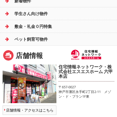
新着物件
学生さん向け物件
敷金・礼金０円特集
ペット飼育可物件
店舗情報
住宅情報ネットワーク・株
式会社エスエスホーム 六甲
本店
〒657-0027
神戸市灘区永手町2丁目2-11 メゾ
ン・ド・ブラン1F東
店舗情報・アクセスはこちら