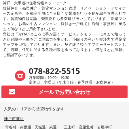
神戸・六甲道の住宅情報ネットワーク
賃貸仲介・売買仲介・賃貸マンション管理・リノベーション・デザイナ
ーズ企画等、不動産全般に至る様々な業務を行う不動産総合管理会社で
す。賃貸物件は勿論、売買物件も多数取り扱いしております。 新築マン
ション、お薦め中古マンション、庭付き一戸建てに店舗・事務所に至る
まで何なりとご用命下さいませ。
弊社は「かゆいところに手が届くサービス」をモットーに今まで培って
きた経験や人脈を元に地域力を生かし、小回りの利いた交渉力で満足度
アップを目指しております。また、契約終了後もアフターサービスとし
て、随時、住宅に関する各種相談を承っております。何なりとお気軽に
ご相談下さいませ。
078-822-5515
営業時間：10:00～19:30
定休日：水曜日（年末年始・春季休暇・お盆休み）
メールで
お問い合わせ
人気のエリアから賃貸物件を探す
神戸市灘区
青谷町
赤坂通
天城通
泉通
一王山町
岩屋北町
岩屋中町