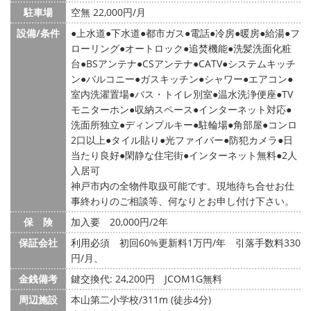
駐車場
空無 22,000円/月
設備/条件
上水道
下水道
都市ガス
電話
冷房
暖房
給湯
フ
ローリング
オートロック
追焚機能
洗髪洗面化粧
台
BSアンテナ
CSアンテナ
CATV
システムキッチ
ン
バルコニー
ガスキッチン
シャワー
エアコン
室内洗濯置場
バス・トイレ別室
温水洗浄便座
TV
モニターホン
収納スペース
インターネット対応
洗面所独立
ディンプルキー
駐輪場
角部屋
コンロ
2口以上
タイル貼り
光ファイバー
防犯カメラ
日
当たり良好
閑静な住宅街
インターネット無料
2人
入居可
神戸市内の全物件取扱可能です。現地待ち合せお仕
事終わりのご相談等、何なりとお申し付け下さい。
保 険
加入要 20,000円/2年
保証会社
利用必須 初回60%更新料1万円/年 引落手数料330
円/月、
金銭備考
鍵交換代: 24,200円
JCOM1G無料
周辺施設
本山第二小学校/311m (徒歩4分)