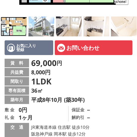
店舗情報·アクセス
会社概要
メールでお問い合わせ
お気に入り
お問い合わせ
登録
69,000
円
賃 料
8,000円
共益費
1LDK
間取り
36㎡
専有面積
平成8年10月 (築30年)
築年月
0円
－
敷 金
保証金
1ヶ月
－
礼 金
解約引
交 通
JR東海道本線 住吉駅 徒歩10分
阪急神戸線 岡本駅 徒歩12分