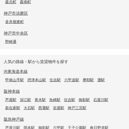
森北町
森南町
神戸市須磨区
多井畑東町
神戸市中央区
野崎通
人気の路線・駅から賃貸物件を探す
JR東海道本線
甲南山手駅
摂津本山駅
住吉駅
六甲道駅
摩耶駅
灘駅
阪神本線
芦屋駅
深江駅
青木駅
魚崎駅
住吉駅
御影駅
石屋川駅
新在家駅
大石駅
西灘駅
岩屋駅
神戸三宮駅
阪急神戸線
芦屋川駅
岡本駅
御影駅
六甲駅
王子公園駅
春日野道駅