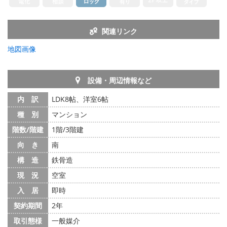
関連リンク
地図画像
設備・周辺情報など
内 訳
LDK8帖、洋室6帖
種 別
マンション
階数/階建
1階/3階建
向 き
南
構 造
鉄骨造
現 況
空室
入 居
即時
契約期間
2年
取引態様
一般媒介