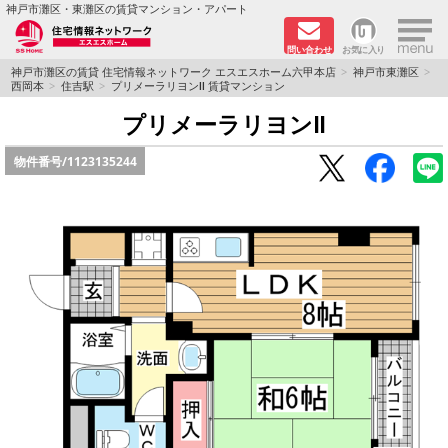
×
神戸市灘区・東灘区の賃貸マンション・アパート
問い合わせ
お気に入り
TOPページ
神戸市灘区の賃貸 住宅情報ネットワーク エスエスホーム六甲本店
神戸市東灘区
西岡本
住吉駅
プリメーラリヨンⅡ 賃貸マンション
新着物件
プリメーラリヨンⅡ
物件番号/
1123135244
学生さん向け物件
敷金·礼金０円特集
ペット飼育可物件
路線·駅から探す
地域から探す
地図から探す