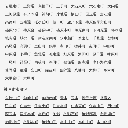
岩屋南町
上野通
烏帽子町
王子町
大石東町
大石南町
大内通
上河原通
神ノ木通
神前町
岸地通
楠丘町
国玉通
倉石通
高徳町
五毛通
桜ケ丘町
桜口町
鹿ノ下通
篠原伯母野山町
篠原北町
篠原台
篠原中町
篠原本町
篠原南町
下河原通
将軍通
城内通
城の下通
新在家南町
水車新田
水道筋
千旦通
曾和町
高尾通
高羽町
土山町
鶴甲
寺口町
徳井町
友田町
中郷町
中原通
永手町
灘北通
灘南通
畑原通
浜田町
原田通
稗原町
日尾町
琵琶町
備後町
深田町
福住通
船寺通
摩耶海岸通
箕岡通
都通
宮山町
森後町
薬師通
八幡町
大和町
弓木町
六甲台町
六甲町
神戸市東灘区
魚崎北町
魚崎中町
魚崎南町
青木
岡本
鴨子ケ原
北青木
甲南町
住吉台
住吉東町
住吉本町
住吉宮町
住吉山手
田中町
西岡本
深江本町
本庄町
御影
御影石町
御影郡家
御影塚町
御影中町
御影本町
御影山手
本山北町
本山中町
本山南町