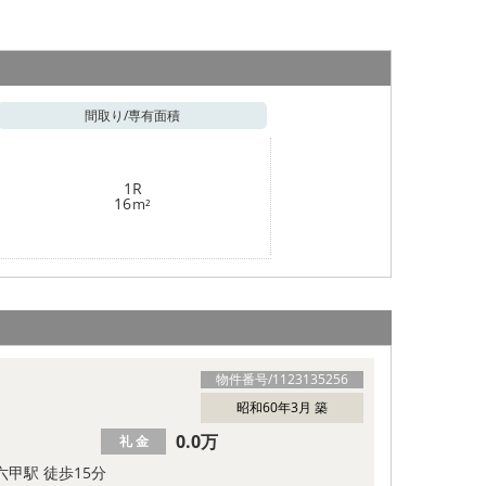
間取り/
専有面積
1R
16
m²
物件番号/
1123135256
昭和60年3月 築
0.0万
礼 金
六甲駅 徒歩15分