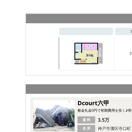
3
Dcourt六甲
敷金礼金0円で初期費用を安く♪
3.5万
賃 料
神戸市灘区寺口町
住 所