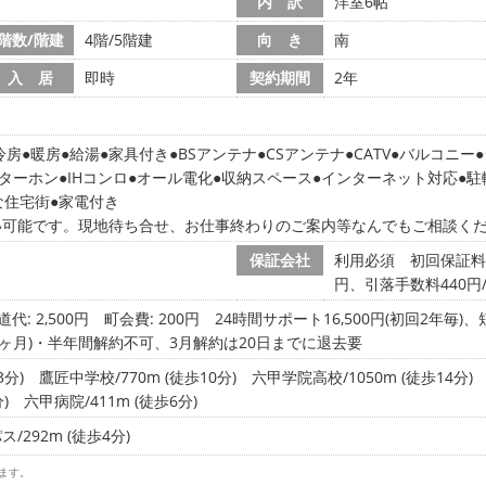
内 訳
洋室6帖
階数/階建
4階/5階建
向 き
南
入 居
即時
契約期間
2年
冷房
暖房
給湯
家具付き
BSアンテナ
CSアンテナ
CATV
バルコニー
ニターホン
IHコンロ
オール電化
収納スペース
インターネット対応
駐
な住宅街
家電付き
い可能です。現地待ち合せ、お仕事終わりのご案内等なんでもご相談く
保証会社
利用必須 初回保証料:
円、引落手数料440円
道代: 2,500円
町会費: 200円
24時間サポート16,500円(初回2年毎
1ヶ月)・半年間解約不可、3月解約は20日までに退去要
3分)
鷹匠中学校/770m (徒歩10分)
六甲学院高校/1050m (徒歩14分)
)
六甲病院/411m (徒歩6分)
292m (徒歩4分)
ます。