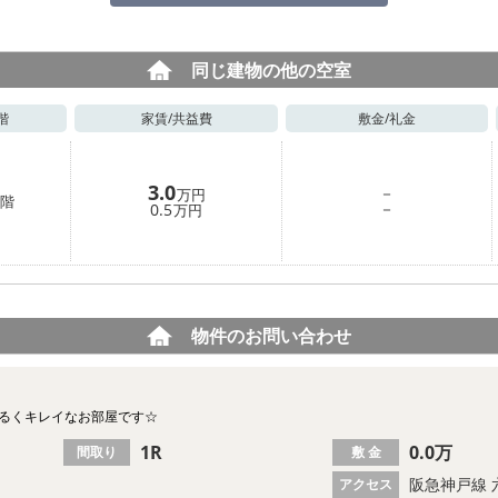
同じ建物の他の空室
階
家賃/
共益費
敷金/
礼金
3.0
－
万円
階
－
0.5
万円
物件のお問い合わせ
明るくキレイなお部屋です☆
1R
0.0万
間取り
敷 金
阪急神戸線 
アクセス