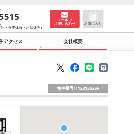
せ
-5515
メールで
0
お問い合わせ
お気に入り
年始・春季休暇・お盆休み）
報·アクセス
会社概要
物件番号/
1123135256