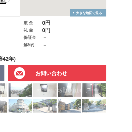
大きな地図で見る
0円
敷 金
0円
礼 金
－
保証金
－
解約引
築42年)
お問い合わせ