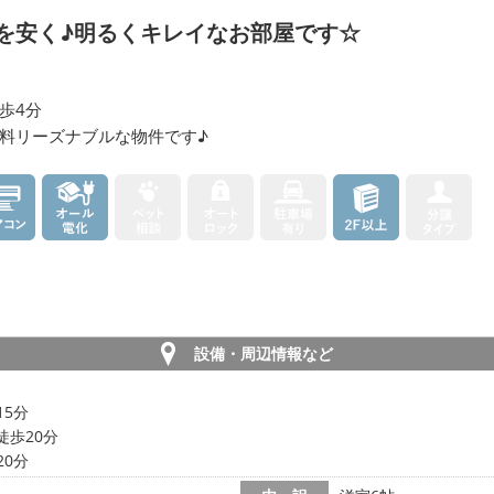
を安く♪明るくキレイなお部屋です☆
歩4分
料リーズナブルな物件です♪
設備・周辺情報など
15分
徒歩20分
20分