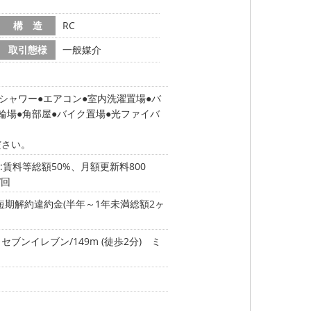
構 造
RC
取引態様
一般媒介
シャワー
エアコン
室内洗濯置場
バ
輪場
角部屋
バイク置場
光ファイバ
ださい。
賃料等総額50%、月額更新料800
/回
)、短期解約違約金(半年～1年未満総額2ヶ
セブンイレブン/149m (徒歩2分)
ミ