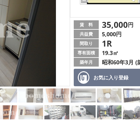
35,000
円
賃 料
5,000円
共益費
1R
間取り
19.3㎡
専有面積
昭和60年3月 (
築年月
お気に入り
登録