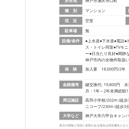
所在地
神戸市灘区寺口町
種 別
マンション
現 況
空室
駐車場
無
設備/条件
上水道
下水道
電話
ス・トイレ同室
TVモ
ー
日当たり良好
閑静
神戸市内の全物件取扱
保 険
加入要 18,000円/2年
金銭備考
鍵交換代: 19,800円
水
月・1年～2年未満総額
周辺施設
高羽小学校/202m (徒歩
ニコープ/230m (徒歩3分
大学など
神戸大学六甲台キャンパス/
表示の情報と現況に差異がある場合は現況優先となり