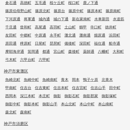
倉石通
高徳町
五毛通
桜ケ丘町
桜口町
鹿ノ下通
篠原伯母野山町
篠原北町
篠原台
篠原中町
篠原本町
篠原南町
下河原通
将軍通
城内通
城の下通
新在家南町
水車新田
水道筋
千旦通
曾和町
高尾通
高羽町
土山町
鶴甲
寺口町
徳井町
友田町
中郷町
中原通
永手町
灘北通
灘南通
畑原通
浜田町
原田通
稗原町
日尾町
琵琶町
備後町
深田町
福住通
船寺通
摩耶海岸通
箕岡通
都通
宮山町
森後町
薬師通
八幡町
大和町
弓木町
六甲台町
六甲町
神戸市東灘区
魚崎北町
魚崎中町
魚崎南町
青木
岡本
鴨子ケ原
北青木
甲南町
住吉台
住吉東町
住吉本町
住吉宮町
住吉山手
田中町
西岡本
深江本町
本庄町
御影
御影石町
御影郡家
御影塚町
御影中町
御影本町
御影山手
本山北町
本山中町
本山南町
森北町
森南町
神戸市須磨区