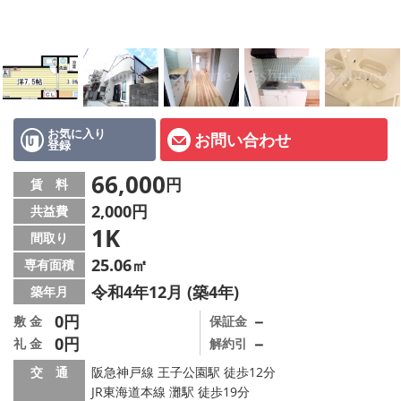
店舗情報·アクセス
会社概要
メールでお問い合わせ
お気に入り
お問い合わせ
登録
66,000
円
賃 料
2,000円
共益費
1K
間取り
25.06㎡
専有面積
令和4年12月 (築4年)
築年月
0円
－
敷 金
保証金
0円
－
礼 金
解約引
交 通
阪急神戸線 王子公園駅 徒歩12分
JR東海道本線 灘駅 徒歩19分