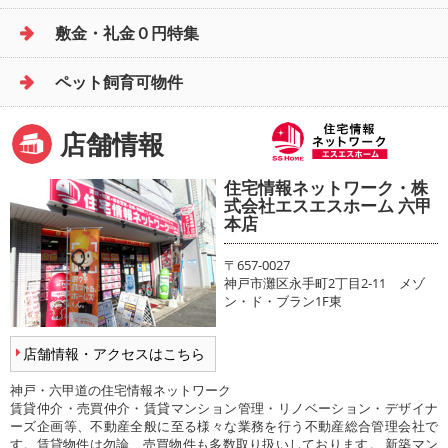
敷金・礼金０円特集
ペット飼育可物件
店舗情報
住宅情報ネットワーク・株
式会社エスエスホーム 六甲
本店
〒657-0027
神戸市灘区永手町2丁目2-11 メゾ
ン・ド・ブラン1F東
店舗情報・アクセスはこちら
神戸・六甲道の住宅情報ネットワーク
賃貸仲介・売買仲介・賃貸マンション管理・リノベーション・デザイナ
ーズ企画等、不動産全般に至る様々な業務を行う不動産総合管理会社で
す。賃貸物件は勿論、売買物件も多数取り扱いしております。 新築マン