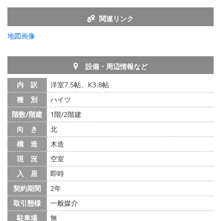
関連リンク
地図画像
設備・周辺情報など
内 訳
洋室7.5帖、K3.8帖
種 別
ハイツ
階数/階建
1階/2階建
向 き
北
構 造
木造
現 況
空室
入 居
即時
契約期間
2年
取引態様
一般媒介
駐車場
無