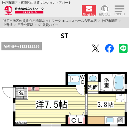
×
神戸市灘区・東灘区の賃貸マンション・アパート
問い合わせ
お気に入り
TOPページ
神戸市灘区の賃貸 住宅情報ネットワーク エスエスホーム六甲本店
神戸市灘区
上野通
王子公園駅
ST 賃貸ハイツ
新着物件
ST
物件番号/
1123135259
学生さん向け物件
敷金·礼金０円特集
ペット飼育可物件
路線·駅から探す
地域から探す
地図から探す