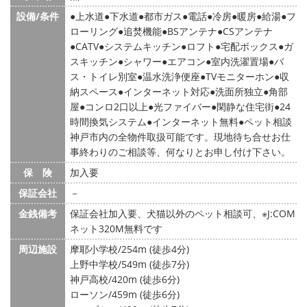
設備/条件
上水道
下水道
都市ガス
電話
冷房
暖房
給湯
フ
ローリング
追焚機能
BSアンテナ
CSアンテナ
CATV
システムキッチン
ロフト
宅配ボックス
ガ
スキッチン
シャワー
エアコン
室内洗濯置場
バ
ス・トイレ別室
温水洗浄便座
TVモニターホン
収
納スペース
インターネット対応
洗面所独立
角部
屋
コンロ2口以上
光ファイバー
閑静な住宅街
24
時間換気システム
インターネット無料
ペット相談
神戸市内の全物件取扱可能です。現地待ち合せお仕
事終わりのご相談等、何なりとお申し付け下さい。
保 険
加入要
保証会社
－
金銭備考
保証会社加入要、犬猫以外のペット相談可、※J:COM
ネット320M無料です
周辺施設
摩耶小学校/254m (徒歩4分)
上野中学校/549m (徒歩7分)
神戸高校/420m (徒歩6分)
ローソン/459m (徒歩6分)