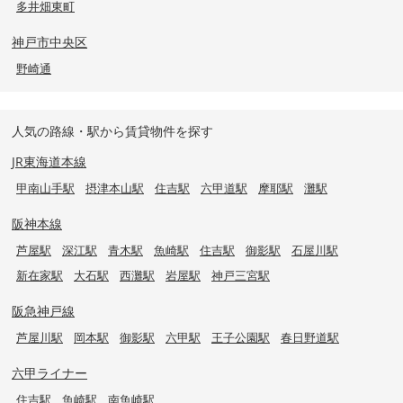
多井畑東町
神戸市中央区
野崎通
人気の路線・駅から賃貸物件を探す
JR東海道本線
甲南山手駅
摂津本山駅
住吉駅
六甲道駅
摩耶駅
灘駅
阪神本線
芦屋駅
深江駅
青木駅
魚崎駅
住吉駅
御影駅
石屋川駅
新在家駅
大石駅
西灘駅
岩屋駅
神戸三宮駅
阪急神戸線
芦屋川駅
岡本駅
御影駅
六甲駅
王子公園駅
春日野道駅
六甲ライナー
住吉駅
魚崎駅
南魚崎駅