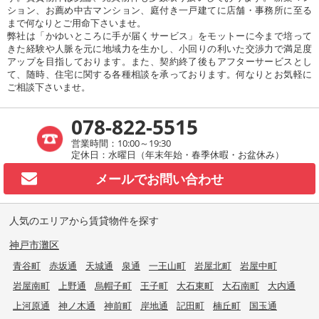
ション、お薦め中古マンション、庭付き一戸建てに店舗・事務所に至る
まで何なりとご用命下さいませ。
弊社は「かゆいところに手が届くサービス」をモットーに今まで培って
きた経験や人脈を元に地域力を生かし、小回りの利いた交渉力で満足度
アップを目指しております。また、契約終了後もアフターサービスとし
て、随時、住宅に関する各種相談を承っております。何なりとお気軽に
ご相談下さいませ。
078-822-5515
営業時間：10:00～19:30
定休日：水曜日（年末年始・春季休暇・お盆休み）
メールで
お問い合わせ
人気のエリアから賃貸物件を探す
神戸市灘区
青谷町
赤坂通
天城通
泉通
一王山町
岩屋北町
岩屋中町
岩屋南町
上野通
烏帽子町
王子町
大石東町
大石南町
大内通
上河原通
神ノ木通
神前町
岸地通
記田町
楠丘町
国玉通