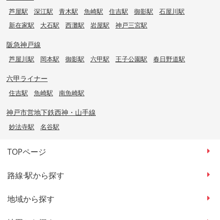
芦屋駅
深江駅
青木駅
魚崎駅
住吉駅
御影駅
石屋川駅
新在家駅
大石駅
西灘駅
岩屋駅
神戸三宮駅
阪急神戸線
芦屋川駅
岡本駅
御影駅
六甲駅
王子公園駅
春日野道駅
六甲ライナー
住吉駅
魚崎駅
南魚崎駅
神戸市営地下鉄西神・山手線
妙法寺駅
名谷駅
TOPページ
路線·駅から探す
地域から探す