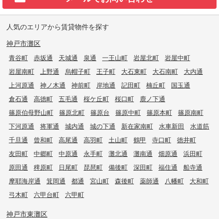
人気のエリアから賃貸物件を探す
神戸市灘区
青谷町
赤坂通
天城通
泉通
一王山町
岩屋北町
岩屋中町
岩屋南町
上野通
烏帽子町
王子町
大石東町
大石南町
大内通
上河原通
神ノ木通
神前町
岸地通
記田町
楠丘町
国玉通
倉石通
高徳町
五毛通
桜ケ丘町
桜口町
鹿ノ下通
篠原伯母野山町
篠原北町
篠原台
篠原中町
篠原本町
篠原南町
下河原通
将軍通
城内通
城の下通
新在家南町
水車新田
水道筋
千旦通
曾和町
高尾通
高羽町
土山町
鶴甲
寺口町
徳井町
友田町
中郷町
中原通
永手町
灘北通
灘南通
畑原通
浜田町
原田通
稗原町
日尾町
琵琶町
備後町
深田町
福住通
船寺通
摩耶海岸通
箕岡通
都通
宮山町
森後町
薬師通
八幡町
大和町
弓木町
六甲台町
六甲町
神戸市東灘区