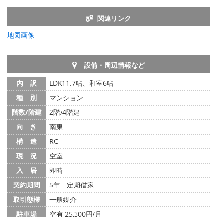
関連リンク
地図画像
設備・周辺情報など
内 訳
LDK11.7帖、和室6帖
種 別
マンション
階数/階建
2階/4階建
向 き
南東
構 造
RC
現 況
空室
入 居
即時
契約期間
5年 定期借家
取引態様
一般媒介
駐車場
空有 25,300円/月