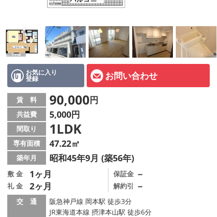
店舗情報·アクセス
会社概要
メールでお問い合わせ
お気に入り
お問い合わせ
登録
90,000
円
賃 料
5,000円
共益費
1LDK
間取り
47.22㎡
専有面積
昭和45年9月 (築56年)
築年月
1ヶ月
－
敷 金
保証金
2ヶ月
－
礼 金
解約引
交 通
阪急神戸線 岡本駅 徒歩3分
JR東海道本線 摂津本山駅 徒歩6分