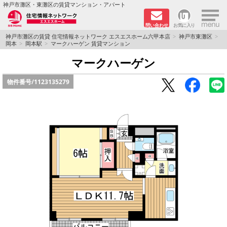
×
神戸市灘区・東灘区の賃貸マンション・アパート
問い合わせ
お気に入り
TOPページ
神戸市灘区の賃貸 住宅情報ネットワーク エスエスホーム六甲本店
神戸市東灘区
岡本
岡本駅
マークハーゲン 賃貸マンション
新着物件
マークハーゲン
物件番号/
1123135279
学生さん向け物件
敷金·礼金０円特集
ペット飼育可物件
路線·駅から探す
地域から探す
地図から探す