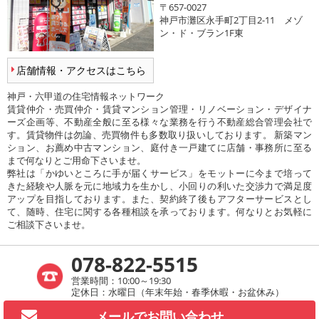
〒657-0027
神戸市灘区永手町2丁目2-11 メゾ
ン・ド・ブラン1F東
店舗情報・アクセスはこちら
神戸・六甲道の住宅情報ネットワーク
賃貸仲介・売買仲介・賃貸マンション管理・リノベーション・デザイナ
ーズ企画等、不動産全般に至る様々な業務を行う不動産総合管理会社で
す。賃貸物件は勿論、売買物件も多数取り扱いしております。 新築マン
ション、お薦め中古マンション、庭付き一戸建てに店舗・事務所に至る
まで何なりとご用命下さいませ。
弊社は「かゆいところに手が届くサービス」をモットーに今まで培って
きた経験や人脈を元に地域力を生かし、小回りの利いた交渉力で満足度
アップを目指しております。また、契約終了後もアフターサービスとし
て、随時、住宅に関する各種相談を承っております。何なりとお気軽に
ご相談下さいませ。
078-822-5515
営業時間：10:00～19:30
定休日：水曜日（年末年始・春季休暇・お盆休み）
メールで
お問い合わせ