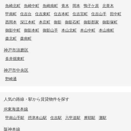
魚崎北町
魚崎中町
魚崎南町
青木
岡本
鴨子ケ原
北青木
甲南町
住吉台
住吉東町
住吉本町
住吉宮町
住吉山手
田中町
西岡本
深江本町
本庄町
御影
御影石町
御影郡家
御影塚町
御影中町
御影本町
御影山手
本山北町
本山中町
本山南町
森北町
森南町
神戸市須磨区
多井畑東町
神戸市中央区
野崎通
人気の路線・駅から賃貸物件を探す
JR東海道本線
甲南山手駅
摂津本山駅
住吉駅
六甲道駅
摩耶駅
灘駅
阪神本線