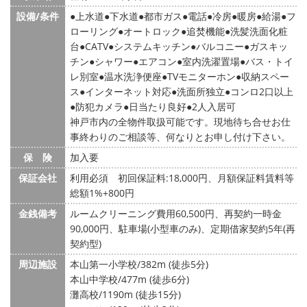
設備/条件
上水道
下水道
都市ガス
電話
冷房
暖房
給湯
フ
ローリング
オートロック
追焚機能
洗髪洗面化粧
台
CATV
システムキッチン
バルコニー
ガスキッ
チン
シャワー
エアコン
室内洗濯置場
バス・トイ
レ別室
温水洗浄便座
TVモニターホン
収納スペー
ス
インターネット対応
洗面所独立
コンロ2口以上
防犯カメラ
日当たり良好
2人入居可
神戸市内の全物件取扱可能です。現地待ち合せお仕
事終わりのご相談等、何なりとお申し付け下さい。
保 険
加入要
保証会社
利用必須 初回保証料:18,000円、月額保証料賃料等
総額1%+800円
金銭備考
ルームクリーニング費用60,500円、再契約一時金
90,000円、駐車場(小型車のみ)、定期借家契約5年(再
契約型)
周辺施設
本山第一小学校/382m (徒歩5分)
本山中学校/477m (徒歩6分)
灘高校/1190m (徒歩15分)