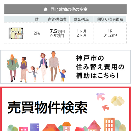
同じ建物の他の空室
階
家賃/
共益費
敷金/
礼金
間取り/
専有面積
7.5
1
1R
ヶ月
万円
2
階
2
31.2
0.5
ヶ月
m²
万円