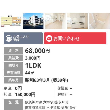
店舗情報·アクセス
会社概要
メールでお問い合わせ
お気に入り
お問い合わせ
登録
68,000
円
賃 料
3,000円
共益費
1LDK
間取り
44㎡
専有面積
昭和63年3月 (築39年)
築年月
0円
－
敷 金
保証金
150,000円
－
礼 金
解約引
交 通
阪急神戸線 六甲駅 徒歩10分
JR東海道本線 六甲道駅 徒歩13分