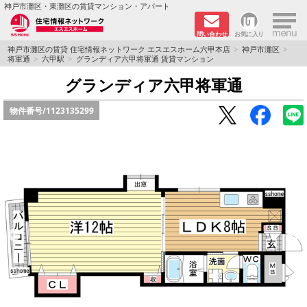
×
神戸市灘区・東灘区の賃貸マンション・アパート
問い合わせ
お気に入り
TOPページ
神戸市灘区の賃貸 住宅情報ネットワーク エスエスホーム六甲本店
神戸市灘区
将軍通
六甲駅
グランディア六甲将軍通 賃貸マンション
新着物件
グランディア六甲将軍通
物件番号/
1123135299
学生さん向け物件
敷金·礼金０円特集
ペット飼育可物件
路線·駅から探す
地域から探す
地図から探す