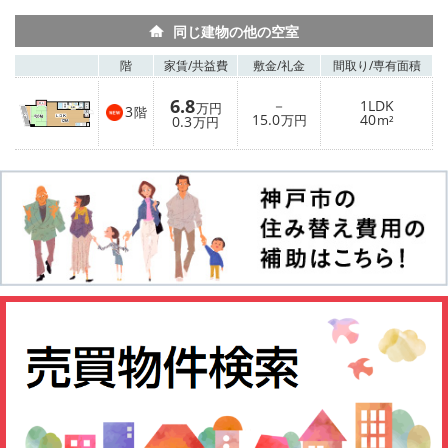
同じ建物の他の空室
階
家賃/
共益費
敷金/
礼金
間取り/
専有面積
6.8
－
1LDK
万円
3
階
15.0
40
0.3
万円
m²
万円