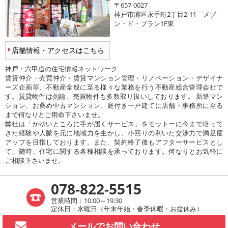
〒657-0027
神戸市灘区永手町2丁目2-11 メゾ
ン・ド・ブラン1F東
店舗情報・アクセスはこちら
神戸・六甲道の住宅情報ネットワーク
賃貸仲介・売買仲介・賃貸マンション管理・リノベーション・デザイナ
ーズ企画等、不動産全般に至る様々な業務を行う不動産総合管理会社で
す。賃貸物件は勿論、売買物件も多数取り扱いしております。 新築マン
ション、お薦め中古マンション、庭付き一戸建てに店舗・事務所に至る
まで何なりとご用命下さいませ。
弊社は「かゆいところに手が届くサービス」をモットーに今まで培って
きた経験や人脈を元に地域力を生かし、小回りの利いた交渉力で満足度
アップを目指しております。また、契約終了後もアフターサービスとし
て、随時、住宅に関する各種相談を承っております。何なりとお気軽に
ご相談下さいませ。
078-822-5515
営業時間：10:00～19:30
定休日：水曜日（年末年始・春季休暇・お盆休み）
メールで
お問い合わせ