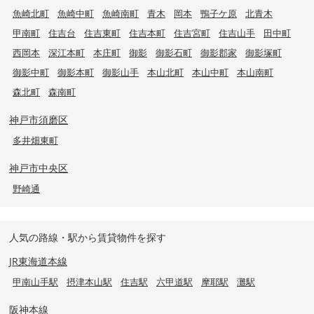
魚崎北町
魚崎中町
魚崎南町
青木
岡本
鴨子ケ原
北青木
甲南町
住吉台
住吉東町
住吉本町
住吉宮町
住吉山手
田中町
西岡本
深江本町
本庄町
御影
御影石町
御影郡家
御影塚町
御影中町
御影本町
御影山手
本山北町
本山中町
本山南町
森北町
森南町
神戸市須磨区
多井畑東町
神戸市中央区
野崎通
人気の路線・駅から賃貸物件を探す
JR東海道本線
甲南山手駅
摂津本山駅
住吉駅
六甲道駅
摩耶駅
灘駅
阪神本線