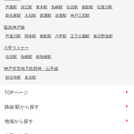
芦屋駅
深江駅
青木駅
魚崎駅
住吉駅
御影駅
石屋川駅
新在家駅
大石駅
西灘駅
岩屋駅
神戸三宮駅
阪急神戸線
芦屋川駅
岡本駅
御影駅
六甲駅
王子公園駅
春日野道駅
六甲ライナー
住吉駅
魚崎駅
南魚崎駅
神戸市営地下鉄西神・山手線
妙法寺駅
名谷駅
TOPページ
路線·駅から探す
地域から探す