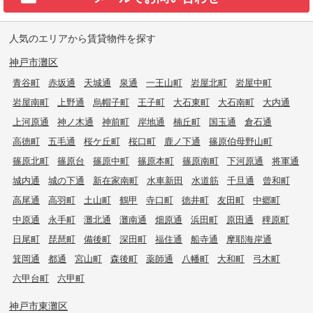
人気のエリアから賃貸物件を探す
神戸市灘区
青谷町
赤坂通
天城通
泉通
一王山町
岩屋北町
岩屋中町
岩屋南町
上野通
烏帽子町
王子町
大石東町
大石南町
大内通
上河原通
神ノ木通
神前町
岸地通
楠丘町
国玉通
倉石通
高徳町
五毛通
桜ケ丘町
桜口町
鹿ノ下通
篠原伯母野山町
篠原北町
篠原台
篠原中町
篠原本町
篠原南町
下河原通
将軍通
城内通
城の下通
新在家南町
水車新田
水道筋
千旦通
曾和町
高尾通
高羽町
土山町
鶴甲
寺口町
徳井町
友田町
中郷町
中原通
永手町
灘北通
灘南通
畑原通
浜田町
原田通
稗原町
日尾町
琵琶町
備後町
深田町
福住通
船寺通
摩耶海岸通
箕岡通
都通
宮山町
森後町
薬師通
八幡町
大和町
弓木町
六甲台町
六甲町
神戸市東灘区