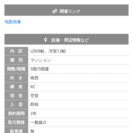
関連リンク
地図画像
設備・周辺情報など
内 訳
LDK8帖、洋室12帖
種 別
マンション
階数/階建
5階/5階建
向 き
南西
構 造
RC
現 況
空室
入 居
即時
契約期間
2年
取引態様
一般媒介
駐車場
無