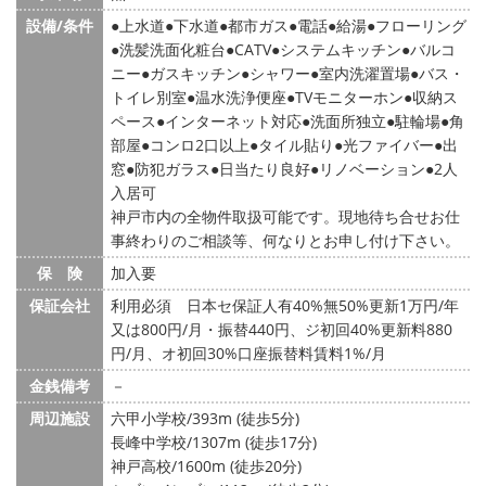
設備/条件
上水道
下水道
都市ガス
電話
給湯
フローリング
洗髪洗面化粧台
CATV
システムキッチン
バルコ
ニー
ガスキッチン
シャワー
室内洗濯置場
バス・
トイレ別室
温水洗浄便座
TVモニターホン
収納ス
ペース
インターネット対応
洗面所独立
駐輪場
角
部屋
コンロ2口以上
タイル貼り
光ファイバー
出
窓
防犯ガラス
日当たり良好
リノベーション
2人
入居可
神戸市内の全物件取扱可能です。現地待ち合せお仕
事終わりのご相談等、何なりとお申し付け下さい。
保 険
加入要
保証会社
利用必須 日本セ保証人有40%無50%更新1万円/年
又は800円/月・振替440円、ジ初回40%更新料880
円/月、オ初回30%口座振替料賃料1%/月
金銭備考
－
周辺施設
六甲小学校/393m (徒歩5分)
長峰中学校/1307m (徒歩17分)
神戸高校/1600m (徒歩20分)