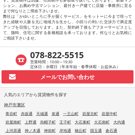
ション、お薦め中古マンション、庭付き一戸建てに店舗・事務所に至る
まで何なりとご用命下さいませ。
弊社は「かゆいところに手が届くサービス」をモットーに今まで培って
きた経験や人脈を元に地域力を生かし、小回りの利いた交渉力で満足度
アップを目指しております。また、契約終了後もアフターサービスとし
て、随時、住宅に関する各種相談を承っております。何なりとお気軽に
ご相談下さいませ。
078-822-5515
営業時間：10:00～19:30
定休日：水曜日（年末年始・春季休暇・お盆休み）
メールで
お問い合わせ
人気のエリアから賃貸物件を探す
神戸市灘区
青谷町
赤坂通
天城通
泉通
一王山町
岩屋北町
岩屋中町
岩屋南町
上野通
烏帽子町
王子町
大石東町
大石南町
大内通
上河原通
神ノ木通
神前町
岸地通
楠丘町
国玉通
倉石通