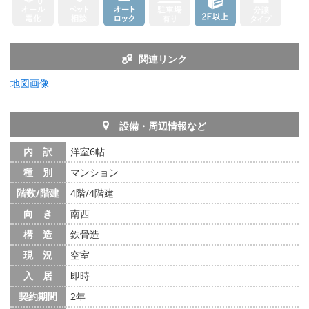
関連リンク
地図画像
設備・周辺情報など
内 訳
洋室6帖
種 別
マンション
階数/階建
4階/4階建
向 き
南西
構 造
鉄骨造
現 況
空室
入 居
即時
契約期間
2年