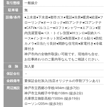
取引態様
一般媒介
駐車場
無
設備/条件
上水道
下水道
都市ガス
電話
冷房
暖房
給湯
フ
ローリング
オートロック
BSアンテナ
CSアンテナ
CATV
バルコニー
ロフト
シャワー
エアコン
室
内洗濯置場
バス・トイレ別室
IHコンロ
収納スペ
ース
インターネット対応
角部屋
タイル貼り
防犯
カメラ
日当たり良好
閑静な住宅街
家電付き
冷蔵
庫付き
神戸市内の全物件取扱い可能です。現地待ち合せ、
お仕事終わりのご案内等なんでもご相談ください。
保 険
加入要
保証会社
－
金銭備考
要保証会社加入(当店オリジナルの学割プランあり)
周辺施設
神戸市立西郷小学校/494m (徒歩7分)
神戸市立烏帽子中学校/108m (徒歩2分)
兵庫県立御影高校/1500m (徒歩19分)
ローソン/205m (徒歩3分)