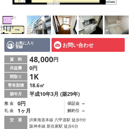
店舗情報·アクセス
会社概要
メールでお問い合わせ
お気に入り
お問い合わせ
登録
48,000
円
賃 料
0円
共益費
1K
間取り
18.6㎡
専有面積
平成10年3月 (築29年)
築年月
0円
－
敷 金
保証金
1ヶ月
－
礼 金
解約引
交 通
JR東海道本線 六甲道駅 徒歩9分
阪神本線 新在家駅 徒歩6分