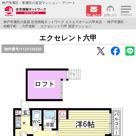
×
神戸市灘区・東灘区の賃貸マンション・アパート
問い合わせ
お気に入り
TOPページ
神戸市灘区の賃貸 住宅情報ネットワーク エスエスホーム六甲本店
神戸市灘区
烏帽子町
六甲道駅
エクセレント六甲 賃貸マンション
新着物件
エクセレント六甲
物件番号/
1123135320
学生さん向け物件
敷金·礼金０円特集
ペット飼育可物件
路線·駅から探す
地域から探す
地図から探す