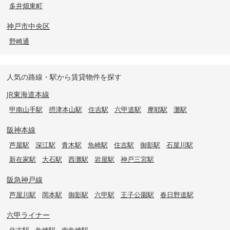
多井畑東町
神戸市中央区
野崎通
人気の路線・駅から賃貸物件を探す
JR東海道本線
甲南山手駅
摂津本山駅
住吉駅
六甲道駅
摩耶駅
灘駅
阪神本線
芦屋駅
深江駅
青木駅
魚崎駅
住吉駅
御影駅
石屋川駅
新在家駅
大石駅
西灘駅
岩屋駅
神戸三宮駅
阪急神戸線
芦屋川駅
岡本駅
御影駅
六甲駅
王子公園駅
春日野道駅
六甲ライナー
住吉駅
魚崎駅
南魚崎駅