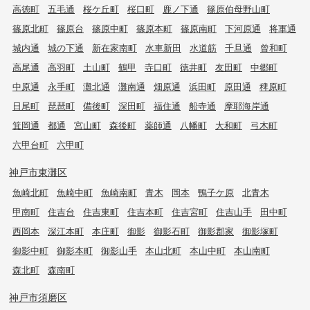
高徳町
五毛通
桜ケ丘町
桜口町
鹿ノ下通
篠原伯母野山町
篠原北町
篠原台
篠原中町
篠原本町
篠原南町
下河原通
将軍通
城内通
城の下通
新在家南町
水車新田
水道筋
千旦通
曾和町
高尾通
高羽町
土山町
鶴甲
寺口町
徳井町
友田町
中郷町
中原通
永手町
灘北通
灘南通
畑原通
浜田町
原田通
稗原町
日尾町
琵琶町
備後町
深田町
福住通
船寺通
摩耶海岸通
箕岡通
都通
宮山町
森後町
薬師通
八幡町
大和町
弓木町
六甲台町
六甲町
神戸市東灘区
魚崎北町
魚崎中町
魚崎南町
青木
岡本
鴨子ケ原
北青木
甲南町
住吉台
住吉東町
住吉本町
住吉宮町
住吉山手
田中町
西岡本
深江本町
本庄町
御影
御影石町
御影郡家
御影塚町
御影中町
御影本町
御影山手
本山北町
本山中町
本山南町
森北町
森南町
神戸市須磨区