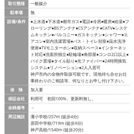
取引態様
一般媒介
駐車場
無
設備/条件
上水道
下水道
都市ガス
電話
冷房
暖房
給湯
フ
ローリング
BSアンテナ
CSアンテナ
CATV
システ
ムキッチン
バルコニー
ガスキッチン
シャワー
エ
アコン
室内洗濯置場
バス・トイレ別室
温水洗浄
便座
TVモニターホン
収納スペース
インターネッ
ト対応
洗面所独立
駐輪場
角部屋
コンロ2口以上
バイク置場
タイル貼り
光ファイバー
24時間換気
システム
リノベーション
2人入居可
神戸市内の全物件取扱可能です。現地待ち合せお仕
事終わりのご相談等、何なりとお申し付け下さい。
保 険
加入要
保証会社
利用可 初回100%、更新料無し、
金銭備考
－
周辺施設
灘小学校/257m (徒歩4分)
原田中学校/719m (徒歩9分)
神戸高校/1540m (徒歩20分)