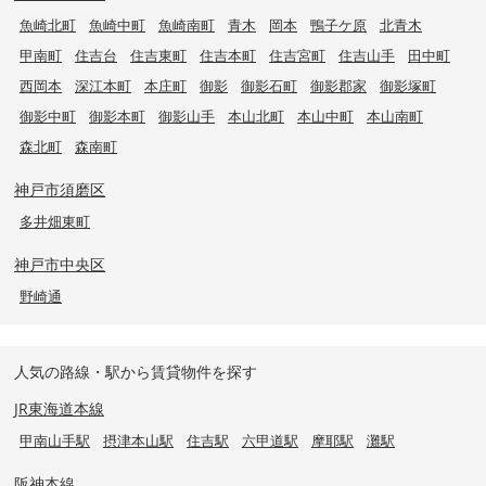
魚崎北町
魚崎中町
魚崎南町
青木
岡本
鴨子ケ原
北青木
甲南町
住吉台
住吉東町
住吉本町
住吉宮町
住吉山手
田中町
西岡本
深江本町
本庄町
御影
御影石町
御影郡家
御影塚町
御影中町
御影本町
御影山手
本山北町
本山中町
本山南町
森北町
森南町
神戸市須磨区
多井畑東町
神戸市中央区
野崎通
人気の路線・駅から賃貸物件を探す
JR東海道本線
甲南山手駅
摂津本山駅
住吉駅
六甲道駅
摩耶駅
灘駅
阪神本線