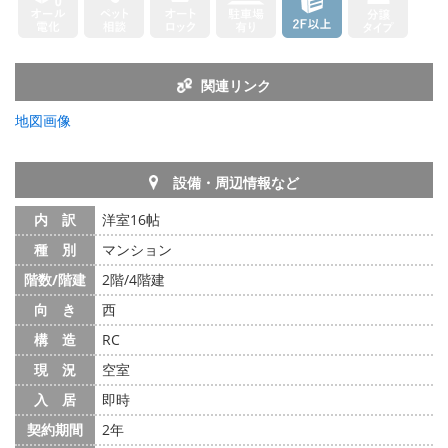
関連リンク
地図画像
設備・周辺情報など
内 訳
洋室16帖
種 別
マンション
階数/階建
2階/4階建
向 き
西
構 造
RC
現 況
空室
入 居
即時
契約期間
2年