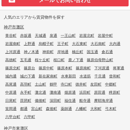
人気のエリアから賃貸物件を探す
神戸市灘区
青谷町
赤坂通
天城通
泉通
一王山町
岩屋北町
岩屋中町
岩屋南町
上野通
烏帽子町
王子町
大石東町
大石南町
大内通
上河原通
神ノ木通
神前町
岸地通
楠丘町
国玉通
倉石通
高徳町
五毛通
桜ケ丘町
桜口町
鹿ノ下通
篠原伯母野山町
篠原北町
篠原台
篠原中町
篠原本町
篠原南町
下河原通
将軍通
城内通
城の下通
新在家南町
水車新田
水道筋
千旦通
曾和町
高尾通
高羽町
土山町
鶴甲
寺口町
徳井町
友田町
中郷町
中原通
永手町
灘北通
灘南通
畑原通
浜田町
原田通
稗原町
日尾町
琵琶町
備後町
深田町
福住通
船寺通
摩耶海岸通
箕岡通
都通
宮山町
森後町
薬師通
八幡町
大和町
弓木町
六甲台町
六甲町
神戸市東灘区