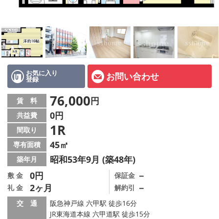
店舗情報·アクセス
会社概要
メールでお問い合わせ
お気に入り
お問い合わせ
登録
76,000
円
賃 料
0円
共益費
1R
間取り
45㎡
専有面積
昭和53年9月 (築48年)
築年月
0円
－
敷 金
保証金
2ヶ月
－
礼 金
解約引
交 通
阪急神戸線 六甲駅 徒歩16分
JR東海道本線 六甲道駅 徒歩15分