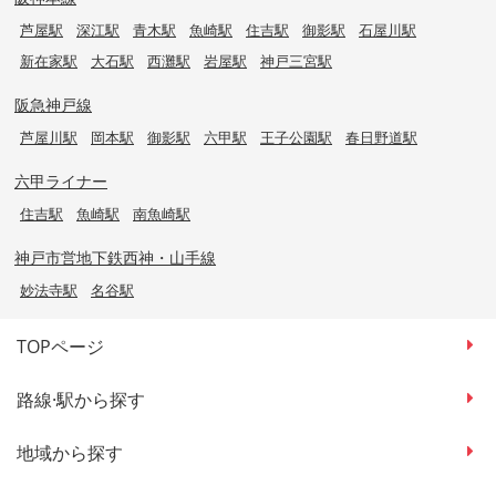
芦屋駅
深江駅
青木駅
魚崎駅
住吉駅
御影駅
石屋川駅
新在家駅
大石駅
西灘駅
岩屋駅
神戸三宮駅
阪急神戸線
芦屋川駅
岡本駅
御影駅
六甲駅
王子公園駅
春日野道駅
六甲ライナー
住吉駅
魚崎駅
南魚崎駅
神戸市営地下鉄西神・山手線
妙法寺駅
名谷駅
TOPページ
路線·駅から探す
地域から探す