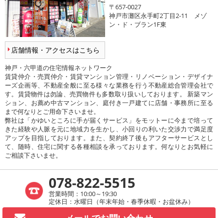
〒657-0027
神戸市灘区永手町2丁目2-11 メゾ
ン・ド・ブラン1F東
店舗情報・アクセスはこちら
神戸・六甲道の住宅情報ネットワーク
賃貸仲介・売買仲介・賃貸マンション管理・リノベーション・デザイナ
ーズ企画等、不動産全般に至る様々な業務を行う不動産総合管理会社で
す。賃貸物件は勿論、売買物件も多数取り扱いしております。 新築マン
ション、お薦め中古マンション、庭付き一戸建てに店舗・事務所に至る
まで何なりとご用命下さいませ。
弊社は「かゆいところに手が届くサービス」をモットーに今まで培って
きた経験や人脈を元に地域力を生かし、小回りの利いた交渉力で満足度
アップを目指しております。また、契約終了後もアフターサービスとし
て、随時、住宅に関する各種相談を承っております。何なりとお気軽に
ご相談下さいませ。
078-822-5515
営業時間：10:00～19:30
定休日：水曜日（年末年始・春季休暇・お盆休み）
メールで
お問い合わせ