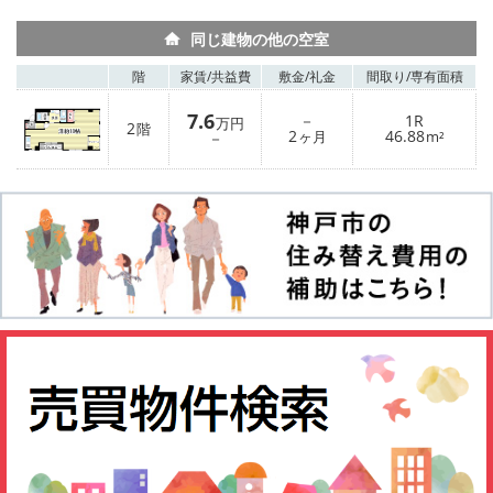
同じ建物の他の空室
階
家賃/
共益費
敷金/
礼金
間取り/
専有面積
7.6
－
1R
万円
2
階
2
46.88
－
ヶ月
m²