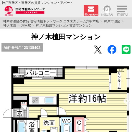
×
神戸市灘区・東灘区の賃貸マンション・アパート
問い合わせ
お気に入り
TOPページ
神戸市灘区の賃貸 住宅情報ネットワーク エスエスホーム六甲本店
神戸市灘区
神ノ木通
六甲駅
神ノ木植田マンション 賃貸マンション
新着物件
神ノ木植田マンション
物件番号/
1123135402
学生さん向け物件
敷金·礼金０円特集
ペット飼育可物件
路線·駅から探す
地域から探す
地図から探す