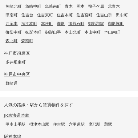
魚崎北町
魚崎中町
魚崎南町
青木
岡本
鴨子ケ原
北青木
甲南町
住吉台
住吉東町
住吉本町
住吉宮町
住吉山手
田中町
西岡本
深江本町
本庄町
御影
御影石町
御影郡家
御影塚町
御影中町
御影本町
御影山手
本山北町
本山中町
本山南町
森北町
森南町
神戸市須磨区
多井畑東町
神戸市中央区
野崎通
人気の路線・駅から賃貸物件を探す
JR東海道本線
甲南山手駅
摂津本山駅
住吉駅
六甲道駅
摩耶駅
灘駅
阪神本線