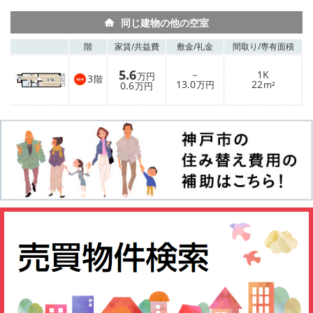
同じ建物の他の空室
階
家賃/
共益費
敷金/
礼金
間取り/
専有面積
5.6
－
1K
万円
3
階
13.0
22
0.6
万円
m²
万円