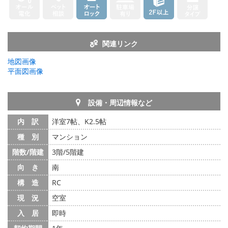
関連リンク
地図画像
平面図画像
設備・周辺情報など
内 訳
洋室7帖、K2.5帖
種 別
マンション
階数/階建
3階/5階建
向 き
南
構 造
RC
現 況
空室
入 居
即時