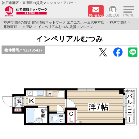
×
神戸市灘区・東灘区の賃貸マンション・アパート
問い合わせ
お気に入り
TOPページ
神戸市灘区の賃貸 住宅情報ネットワーク エスエスホーム六甲本店
神戸市灘区
篠原南町
六甲駅
インペリアルむつみ 賃貸マンション
新着物件
インペリアルむつみ
物件番号/
1123135437
学生さん向け物件
敷金·礼金０円特集
ペット飼育可物件
路線·駅から探す
地域から探す
地図から探す