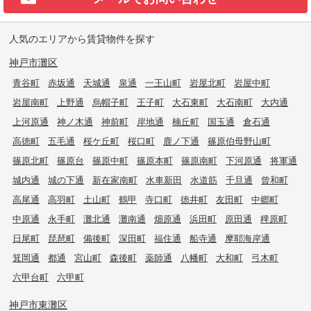
人気のエリアから賃貸物件を探す
神戸市灘区
青谷町
赤坂通
天城通
泉通
一王山町
岩屋北町
岩屋中町
岩屋南町
上野通
烏帽子町
王子町
大石東町
大石南町
大内通
上河原通
神ノ木通
神前町
岸地通
楠丘町
国玉通
倉石通
高徳町
五毛通
桜ケ丘町
桜口町
鹿ノ下通
篠原伯母野山町
篠原北町
篠原台
篠原中町
篠原本町
篠原南町
下河原通
将軍通
城内通
城の下通
新在家南町
水車新田
水道筋
千旦通
曾和町
高尾通
高羽町
土山町
鶴甲
寺口町
徳井町
友田町
中郷町
中原通
永手町
灘北通
灘南通
畑原通
浜田町
原田通
稗原町
日尾町
琵琶町
備後町
深田町
福住通
船寺通
摩耶海岸通
箕岡通
都通
宮山町
森後町
薬師通
八幡町
大和町
弓木町
六甲台町
六甲町
神戸市東灘区