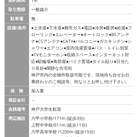
契約期間
1年
取引態様
一般媒介
駐車場
無
設備/条件
上水道
下水道
都市ガス
電話
冷房
暖房
給湯
フ
ローリング
エレベーター
オートロック
BSアンテ
ナ
CSアンテナ
CATV
バルコニー
ガスキッチン
シ
ャワー
エアコン
室内洗濯置場
バス・トイレ別室
TVモニターホン
収納スペース
インターネット対
応
駐輪場
角部屋
バイク置場
タイル貼り
日当た
り良好
閑静な住宅街
神戸市内の全物件取扱可能です。現地待ち合せお仕
事終わりのご相談等、何なりとお申し付け下さい。
保 険
加入要
保証会社
－
金銭備考
神戸大学生歓迎
周辺施設
六甲小学校/171m (徒歩3分)
上野中学校/811m (徒歩11分)
六甲高等学校 /1200m (徒歩15分)