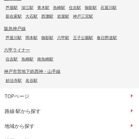
芦屋駅
深江駅
青木駅
魚崎駅
住吉駅
御影駅
石屋川駅
新在家駅
大石駅
西灘駅
岩屋駅
神戸三宮駅
阪急神戸線
芦屋川駅
岡本駅
御影駅
六甲駅
王子公園駅
春日野道駅
六甲ライナー
住吉駅
魚崎駅
南魚崎駅
神戸市営地下鉄西神・山手線
妙法寺駅
名谷駅
TOPページ
路線·駅から探す
地域から探す