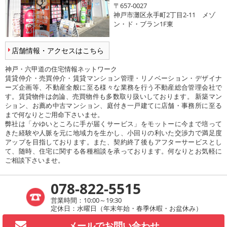
〒657-0027
神戸市灘区永手町2丁目2-11 メゾ
ン・ド・ブラン1F東
店舗情報・アクセスはこちら
神戸・六甲道の住宅情報ネットワーク
賃貸仲介・売買仲介・賃貸マンション管理・リノベーション・デザイナ
ーズ企画等、不動産全般に至る様々な業務を行う不動産総合管理会社で
す。賃貸物件は勿論、売買物件も多数取り扱いしております。 新築マン
ション、お薦め中古マンション、庭付き一戸建てに店舗・事務所に至る
まで何なりとご用命下さいませ。
弊社は「かゆいところに手が届くサービス」をモットーに今まで培って
きた経験や人脈を元に地域力を生かし、小回りの利いた交渉力で満足度
アップを目指しております。また、契約終了後もアフターサービスとし
て、随時、住宅に関する各種相談を承っております。何なりとお気軽に
ご相談下さいませ。
078-822-5515
営業時間：10:00～19:30
定休日：水曜日（年末年始・春季休暇・お盆休み）
メールで
お問い合わせ