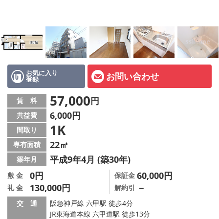
店舗情報·アクセス
会社概要
メールでお問い合わせ
お気に入り
お問い合わせ
登録
57,000
円
賃 料
6,000円
共益費
1K
間取り
22㎡
専有面積
平成9年4月 (築30年)
築年月
0円
60,000円
敷 金
保証金
130,000円
－
礼 金
解約引
交 通
阪急神戸線 六甲駅 徒歩4分
JR東海道本線 六甲道駅 徒歩13分