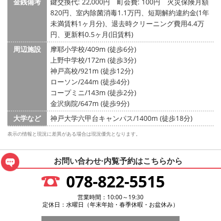
金銭備考
鍵交換代: 22,000円
町会費: 100円
火災保険月額
820円、室内除菌消毒1.1万円、短期解約違約金(1年
未満賃料1ヶ月分)、退去時クリーニング費用4.4万
円、更新料0.5ヶ月(旧賃料)
周辺施設
摩耶小学校/409m (徒歩6分)
上野中学校/172m (徒歩3分)
神戸高校/921m (徒歩12分)
ローソン/244m (徒歩4分)
コープミニ/143m (徒歩2分)
金沢病院/647m (徒歩9分)
大学など
神戸大学六甲台キャンパス/1400m (徒歩18分)
表示の情報と現況に差異がある場合は現況優先となります。
お問い合わせ·内覧予約は
こちらから
078-822-5515
営業時間：10:00～19:30
定休日：水曜日（年末年始・春季休暇・お盆休み）