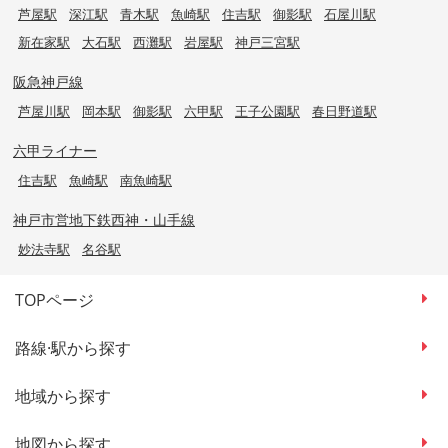
芦屋駅
深江駅
青木駅
魚崎駅
住吉駅
御影駅
石屋川駅
新在家駅
大石駅
西灘駅
岩屋駅
神戸三宮駅
阪急神戸線
芦屋川駅
岡本駅
御影駅
六甲駅
王子公園駅
春日野道駅
六甲ライナー
住吉駅
魚崎駅
南魚崎駅
神戸市営地下鉄西神・山手線
妙法寺駅
名谷駅
TOPページ
路線·駅から探す
地域から探す
地図から探す