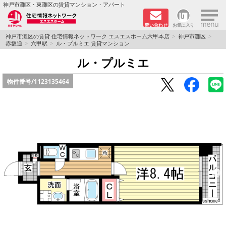
×
神戸市灘区・東灘区の賃貸マンション・アパート
問い合わせ
お気に入り
TOPページ
神戸市灘区の賃貸 住宅情報ネットワーク エスエスホーム六甲本店
神戸市灘区
赤坂通
六甲駅
ル・プルミエ 賃貸マンション
新着物件
ル・プルミエ
物件番号/
1123135464
学生さん向け物件
敷金·礼金０円特集
ペット飼育可物件
路線·駅から探す
地域から探す
地図から探す