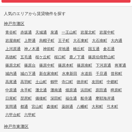
人気のエリアから賃貸物件を探す
神戸市灘区
青谷町
赤坂通
天城通
泉通
一王山町
岩屋北町
岩屋中町
岩屋南町
上野通
烏帽子町
王子町
大石東町
大石南町
大内通
上河原通
神ノ木通
神前町
岸地通
楠丘町
国玉通
倉石通
高徳町
五毛通
桜ケ丘町
桜口町
鹿ノ下通
篠原伯母野山町
篠原北町
篠原台
篠原中町
篠原本町
篠原南町
下河原通
将軍通
城内通
城の下通
新在家南町
水車新田
水道筋
千旦通
曾和町
高尾通
高羽町
土山町
鶴甲
寺口町
徳井町
友田町
中郷町
中原通
永手町
灘北通
灘南通
畑原通
浜田町
原田通
稗原町
日尾町
琵琶町
備後町
深田町
福住通
船寺通
摩耶海岸通
箕岡通
都通
宮山町
森後町
薬師通
八幡町
大和町
弓木町
六甲台町
六甲町
神戸市東灘区