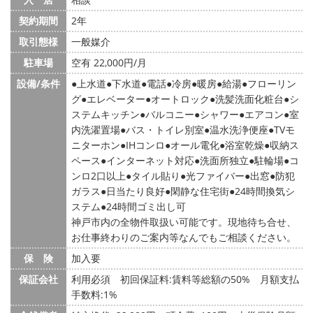
契約期間
2年
取引態様
一般媒介
駐車場
空有 22,000円/月
設備/条件
上水道
下水道
電話
冷房
暖房
給湯
フローリン
グ
エレベーター
オートロック
洗髪洗面化粧台
シ
ステムキッチン
バルコニー
シャワー
エアコン
室
内洗濯置場
バス・トイレ別室
温水洗浄便座
TVモ
ニターホン
IHコンロ
オール電化
浴室乾燥
収納ス
ペース
インターネット対応
洗面所独立
駐輪場
コ
ンロ2口以上
タイル貼り
光ファイバー
出窓
防犯
ガラス
日当たり良好
閑静な住宅街
24時間換気シ
ステム
24時間ゴミ出し可
神戸市内の全物件取扱い可能です。現地待ち合せ、
お仕事終わりのご案内等なんでもご相談ください。
保 険
加入要
保証会社
利用必須 初回保証料:賃料等総額の50% 月額支払
手数料:1%