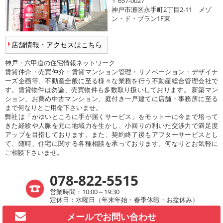
〒657-0027
神戸市灘区永手町2丁目2-11 メゾ
ン・ド・ブラン1F東
店舗情報・アクセスはこちら
神戸・六甲道の住宅情報ネットワーク
賃貸仲介・売買仲介・賃貸マンション管理・リノベーション・デザイナ
ーズ企画等、不動産全般に至る様々な業務を行う不動産総合管理会社で
す。賃貸物件は勿論、売買物件も多数取り扱いしております。 新築マン
ション、お薦め中古マンション、庭付き一戸建てに店舗・事務所に至る
まで何なりとご用命下さいませ。
弊社は「かゆいところに手が届くサービス」をモットーに今まで培って
きた経験や人脈を元に地域力を生かし、小回りの利いた交渉力で満足度
アップを目指しております。また、契約終了後もアフターサービスとし
て、随時、住宅に関する各種相談を承っております。何なりとお気軽に
ご相談下さいませ。
078-822-5515
営業時間：10:00～19:30
定休日：水曜日（年末年始・春季休暇・お盆休み）
メールで
お問い合わせ