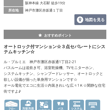
阪神本線 大石駅 徒歩19分
所在地
神戸市灘区赤坂通１丁目
地図を見る
おすすめポイント
オートロック付マンション☆３点セパレートにシス
テムキッチン☆
ル・プルミエ 神戸市灘区赤坂通1丁目2-21
バスルームは追炊き可、浴室乾燥機、TVモニターホン、
システムキッチン、シャンプードレッサー、オートロックと
欲しい設備が揃った単身用マンションです☆
オール電化でエコに生活☆内装きれいな広々1Ｋ☆閑静な住宅
街ですよ♪