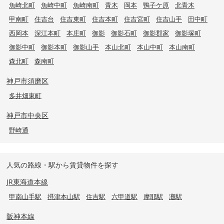
魚崎北町
魚崎中町
魚崎南町
青木
岡本
鴨子ケ原
北青木
甲南町
住吉台
住吉東町
住吉本町
住吉宮町
住吉山手
田中町
西岡本
深江本町
本庄町
御影
御影石町
御影郡家
御影塚町
御影中町
御影本町
御影山手
本山北町
本山中町
本山南町
森北町
森南町
神戸市須磨区
多井畑東町
神戸市中央区
野崎通
人気の路線・駅から賃貸物件を探す
JR東海道本線
甲南山手駅
摂津本山駅
住吉駅
六甲道駅
摩耶駅
灘駅
阪神本線