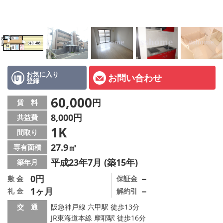
店舗情報·アクセス
会社概要
メールでお問い合わせ
お気に入り
お問い合わせ
登録
60,000
円
賃 料
8,000円
共益費
1K
間取り
27.9㎡
専有面積
平成23年7月 (築15年)
築年月
0円
－
敷 金
保証金
1ヶ月
－
礼 金
解約引
交 通
阪急神戸線 六甲駅 徒歩13分
JR東海道本線 摩耶駅 徒歩16分