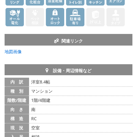
関連リンク
地図画像
設備・周辺情報など
内 訳
洋室8.4帖
種 別
マンション
階数/階建
1階/4階建
向 き
南
構 造
RC
現 況
空室
入 居
相談