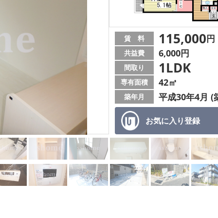
115,000
円
賃 料
6,000円
共益費
1LDK
間取り
42㎡
専有面積
平成30年4月 (
築年月
お気に入り
登録