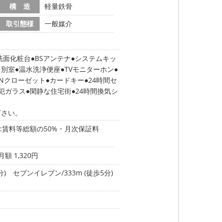
構 造
軽量鉄骨
取引態様
一般媒介
洗面化粧台
BSアンテナ
システムキッ
レ別室
温水洗浄便座
TVモニターホン
INクローゼット
カードキー
24時間セ
犯ガラス
閑静な住宅街
24時間換気シ
下さい。
:賃料等総額の50%・月次保証料
 1,320円
分)
セブンイレブン/333m (徒歩5分)