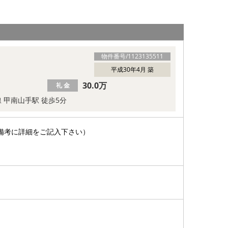
物件番号/
1123135511
平成30年4月 築
30.0万
礼 金
線 甲南山手駅 徒歩5分
備考に詳細をご記入下さい）