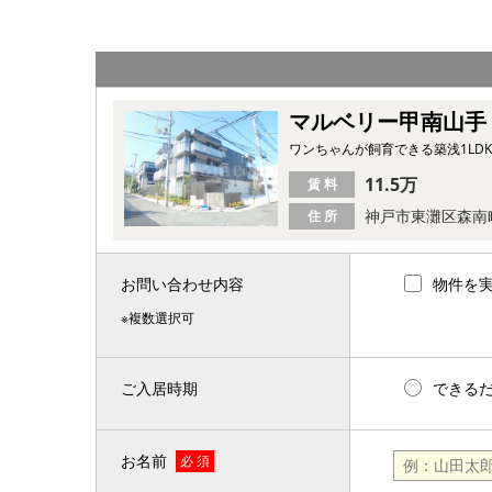
マルベリー甲南山手
ワンちゃんが飼育できる築浅1LD
11.5万
賃 料
神戸市東灘区森南
住 所
お問い合わせ内容
物件を
※複数選択可
ご入居時期
できる
お名前
必 須