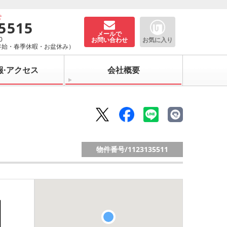
せ
-5515
メールで
0
お問い合わせ
お気に入り
年始・春季休暇・お盆休み）
報·アクセス
会社概要
物件番号/
1123135511