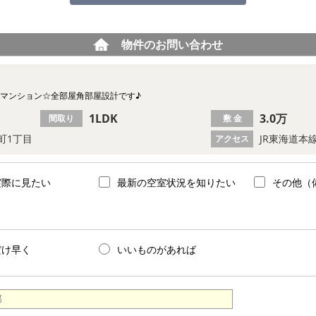
物件のお問い合わせ
Kマンション☆全部屋角部屋設計です♪
1LDK
3.0万
間取り
敷 金
町1丁目
JR東海道本
アクセス
実際に見たい
最新の空室状況を知りたい
その他（
だけ早く
いいものがあれば