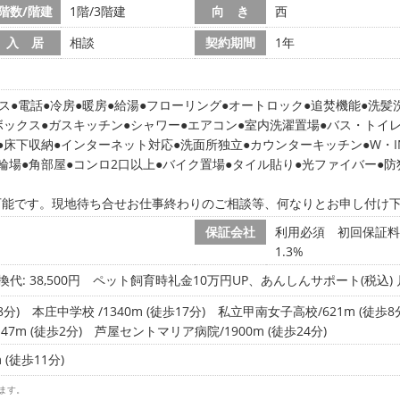
階数/階建
1階/3階建
向 き
西
入 居
相談
契約期間
1年
ス
電話
冷房
暖房
給湯
フローリング
オートロック
追焚機能
洗髪
ボックス
ガスキッチン
シャワー
エアコン
室内洗濯置場
バス・トイ
床下収納
インターネット対応
洗面所独立
カウンターキッチン
W・
輪場
角部屋
コンロ2口以上
バイク置場
タイル貼り
光ファイバー
防
可能です。現地待ち合せお仕事終わりのご相談等、何なりとお申し付け
保証会社
利用必須 初回保証料
1.3%
代: 38,500円
ペット飼育時礼金10万円UP、あんしんサポート(税込) 月額
8分)
本庄中学校 /1340m (徒歩17分)
私立甲南女子高校/621m (徒歩8
7m (徒歩2分)
芦屋セントマリア病院/1900m (徒歩24分)
(徒歩11分)
ます。