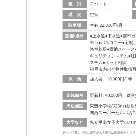
種 別
アパート
現 況
空室
駐車場
空有 22,000円/月
設備/条件
上水道
下水道
都市ガ
チン
バルコニー
宅配
浴室乾燥
収納スペース
キュリティシステム
駐
ステム
ペット相談
神戸市内の全物件取扱
保 険
加入要 10,000円/1年
金銭備考
更新料: 40,000円
鍵交換
周辺施設
東灘小学校/625m (徒歩
関西スーパーセルバ店/14
大学など
私立甲南女子大学/871m 
表示の情報と現況に差異がある場合は現況優先となり