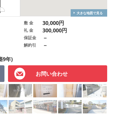
大きな地図で見る
30,000円
敷 金
300,000円
礼 金
－
保証金
－
解約引
築9年)
お問い合わせ