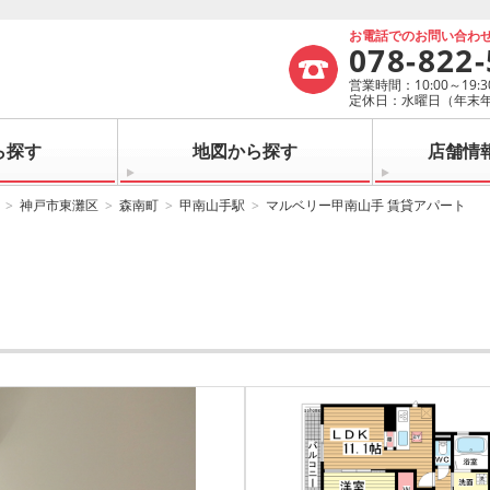
お電話でのお問い合わ
078-822
営業時間：10:00～19:3
定休日：水曜日（年末
ら探す
地図から探す
店舗情
神戸市東灘区
森南町
甲南山手駅
マルベリー甲南山手 賃貸アパート