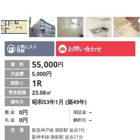
店舗情報·アクセス
会社概要
メールでお問い合わせ
お気に入り
お問い合わせ
登録
55,000
円
賃 料
5,000円
共益費
1R
間取り
23.08㎡
専有面積
昭和53年1月 (築49年)
築年月
0円
－
敷 金
保証金
0円
－
礼 金
解約引
交 通
阪急神戸線 御影駅 徒歩7分
阪神本線 御影駅 徒歩21分