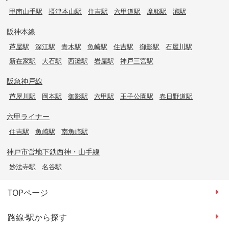
甲南山手駅
摂津本山駅
住吉駅
六甲道駅
摩耶駅
灘駅
阪神本線
芦屋駅
深江駅
青木駅
魚崎駅
住吉駅
御影駅
石屋川駅
新在家駅
大石駅
西灘駅
岩屋駅
神戸三宮駅
阪急神戸線
芦屋川駅
岡本駅
御影駅
六甲駅
王子公園駅
春日野道駅
六甲ライナー
住吉駅
魚崎駅
南魚崎駅
神戸市営地下鉄西神・山手線
妙法寺駅
名谷駅
TOPページ
路線·駅から探す