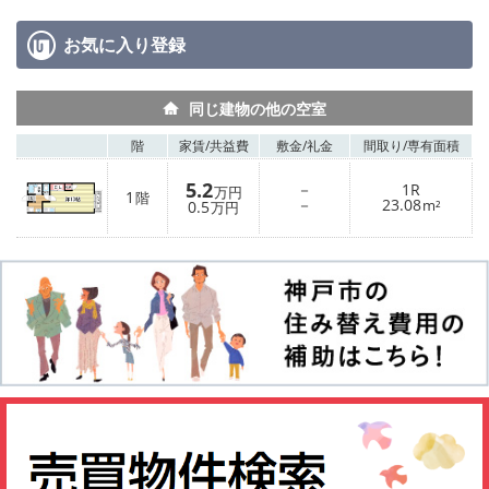
お気に入り
登録
同じ建物の他の空室
階
家賃/
共益費
敷金/
礼金
間取り/
専有面積
5.2
－
1R
万円
1
階
－
23.08
0.5
m²
万円