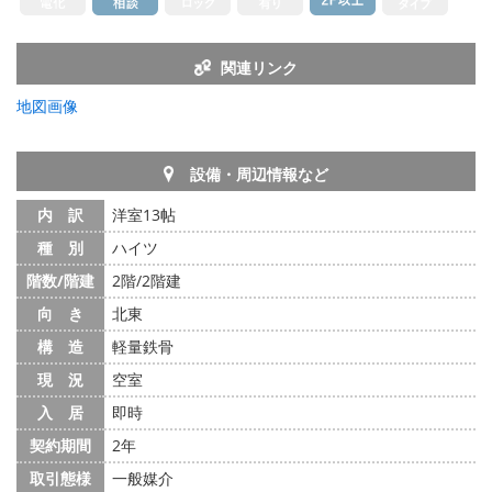
関連リンク
地図画像
設備・周辺情報など
内 訳
洋室13帖
種 別
ハイツ
階数/階建
2階/2階建
向 き
北東
構 造
軽量鉄骨
現 況
空室
入 居
即時
契約期間
2年
取引態様
一般媒介