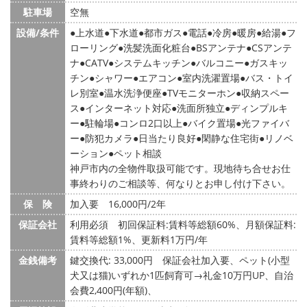
駐車場
空無
設備/条件
上水道
下水道
都市ガス
電話
冷房
暖房
給湯
フ
ローリング
洗髪洗面化粧台
BSアンテナ
CSアンテ
ナ
CATV
システムキッチン
バルコニー
ガスキッ
チン
シャワー
エアコン
室内洗濯置場
バス・トイ
レ別室
温水洗浄便座
TVモニターホン
収納スペー
ス
インターネット対応
洗面所独立
ディンプルキ
ー
駐輪場
コンロ2口以上
バイク置場
光ファイバ
ー
防犯カメラ
日当たり良好
閑静な住宅街
リノベ
ーション
ペット相談
神戸市内の全物件取扱可能です。現地待ち合せお仕
事終わりのご相談等、何なりとお申し付け下さい。
保 険
加入要 16,000円/2年
保証会社
利用必須 初回保証料:賃料等総額60%、月額保証料:
賃料等総額1%、更新料1万円/年
金銭備考
鍵交換代: 33,000円
保証会社加入要、ペット(小型
犬又は猫)いずれか1匹飼育可→礼金10万円UP、自治
会費2,400円(年額)、