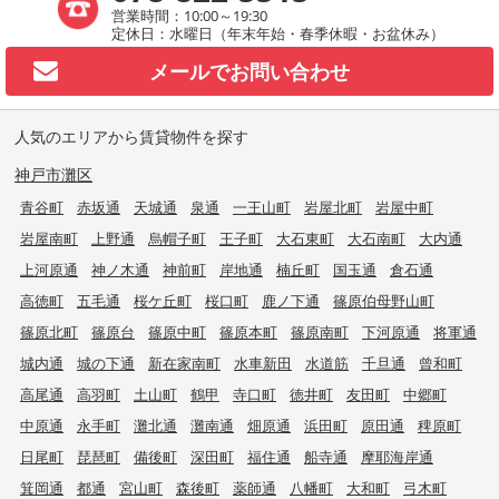
営業時間：10:00～19:30
定休日：水曜日（年末年始・春季休暇・お盆休み）
メールで
お問い合わせ
人気のエリアから賃貸物件を探す
神戸市灘区
青谷町
赤坂通
天城通
泉通
一王山町
岩屋北町
岩屋中町
岩屋南町
上野通
烏帽子町
王子町
大石東町
大石南町
大内通
上河原通
神ノ木通
神前町
岸地通
楠丘町
国玉通
倉石通
高徳町
五毛通
桜ケ丘町
桜口町
鹿ノ下通
篠原伯母野山町
篠原北町
篠原台
篠原中町
篠原本町
篠原南町
下河原通
将軍通
城内通
城の下通
新在家南町
水車新田
水道筋
千旦通
曾和町
高尾通
高羽町
土山町
鶴甲
寺口町
徳井町
友田町
中郷町
中原通
永手町
灘北通
灘南通
畑原通
浜田町
原田通
稗原町
日尾町
琵琶町
備後町
深田町
福住通
船寺通
摩耶海岸通
箕岡通
都通
宮山町
森後町
薬師通
八幡町
大和町
弓木町