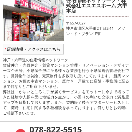
住宅情報ネットワーク・株
式会社エスエスホーム 六甲
本店
〒657-0027
神戸市灘区永手町2丁目2-11 メゾ
ン・ド・ブラン1F東
店舗情報・アクセスはこちら
神戸・六甲道の住宅情報ネットワーク
賃貸仲介・売買仲介・賃貸マンション管理・リノベーション・デザイナ
ーズ企画等、不動産全般に至る様々な業務を行う不動産総合管理会社で
す。賃貸物件は勿論、売買物件も多数取り扱いしております。 新築マン
ション、お薦め中古マンション、庭付き一戸建てに店舗・事務所に至る
まで何なりとご用命下さいませ。
弊社は「かゆいところに手が届くサービス」をモットーに今まで培って
きた経験や人脈を元に地域力を生かし、小回りの利いた交渉力で満足度
アップを目指しております。また、契約終了後もアフターサービスとし
て、随時、住宅に関する各種相談を承っております。何なりとお気軽に
ご相談下さいませ。
078-822-5515