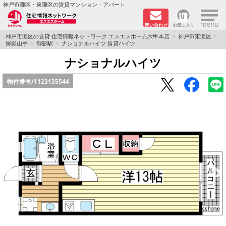
×
神戸市灘区・東灘区の賃貸マンション・アパート
問い合わせ
お気に入り
TOPページ
神戸市灘区の賃貸 住宅情報ネットワーク エスエスホーム六甲本店
神戸市東灘区
御影山手
御影駅
ナショナルハイツ 賃貸ハイツ
新着物件
ナショナルハイツ
物件番号/
1123135544
学生さん向け物件
敷金·礼金０円特集
ペット飼育可物件
路線·駅から探す
地域から探す
地図から探す