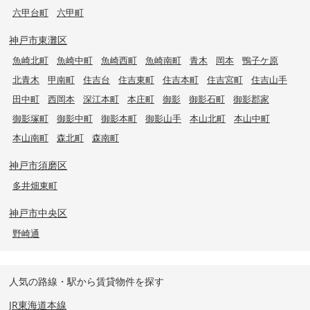
六甲台町
六甲町
神戸市東灘区
魚崎北町
魚崎中町
魚崎西町
魚崎南町
青木
岡本
鴨子ケ原
北青木
甲南町
住吉台
住吉東町
住吉本町
住吉宮町
住吉山手
田中町
西岡本
深江本町
本庄町
御影
御影石町
御影郡家
御影塚町
御影中町
御影本町
御影山手
本山北町
本山中町
本山南町
森北町
森南町
神戸市須磨区
多井畑東町
神戸市中央区
野崎通
人気の路線・駅から賃貸物件を探す
JR東海道本線