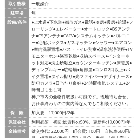
取引態様
一般媒介
駐車場
無
設備/条件
上水道
下水道
都市ガス
電話
冷房
暖房
給湯
フ
ローリング
エレベーター
オートロック
BSアンテ
ナ
CSアンテナ
CATV
システムキッチン
バルコニ
ー
宅配ボックス
ガスキッチン
シャワー
エアコン
室内洗濯置場
バス・トイレ別室
温水洗浄便座
TV
モニターホン
浴室乾燥
収納スペース
インターネ
ット対応
洗面所独立
カウンターキッチン
床暖房
ディンプルキー
駐輪場
角部屋
コンロ2口以上
バ
イク置場
タイル貼り
光ファイバー
デザイナーズ
防犯カメラ
日当たり良好
24時間換気システム
24
時間ゴミ出し可
神戸市内の全物件取扱い可能です。現地待ち合せ、
お仕事終わりのご案内等なんでもご相談ください。
保 険
加入要 17,000円/2年
保証会社
利用必須 初回:総賃料の50%、更新料:10,000円/年
金銭備考
鍵交換代: 22,000円
町会費: 100円
自転車660円/
月、短期違約(半年未満2ヵ月分・半年～1年未満1ヵ