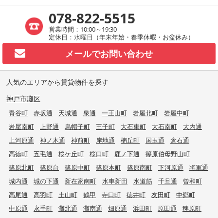
078-822-5515
営業時間：10:00～19:30
定休日：水曜日（年末年始・春季休暇・お盆休み）
メールで
お問い合わせ
人気のエリアから賃貸物件を探す
神戸市灘区
青谷町
赤坂通
天城通
泉通
一王山町
岩屋北町
岩屋中町
岩屋南町
上野通
烏帽子町
王子町
大石東町
大石南町
大内通
上河原通
神ノ木通
神前町
岸地通
楠丘町
国玉通
倉石通
高徳町
五毛通
桜ケ丘町
桜口町
鹿ノ下通
篠原伯母野山町
篠原北町
篠原台
篠原中町
篠原本町
篠原南町
下河原通
将軍通
城内通
城の下通
新在家南町
水車新田
水道筋
千旦通
曾和町
高尾通
高羽町
土山町
鶴甲
寺口町
徳井町
友田町
中郷町
中原通
永手町
灘北通
灘南通
畑原通
浜田町
原田通
稗原町