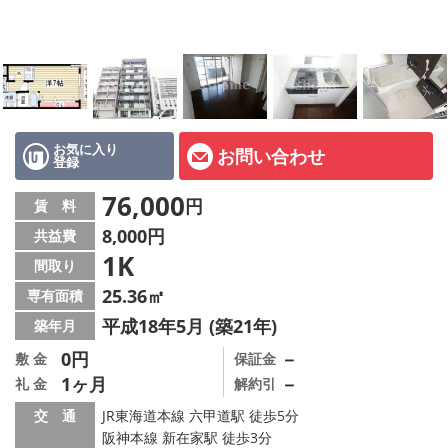
店舗情報·アクセス
会社概要
メールでお問い合わせ
お気に入り
お問い合わせ
登録
76,000
円
賃 料
8,000円
共益費
1K
間取り
25.36㎡
専有面積
平成18年5月 (築21年)
築年月
0円
－
敷 金
保証金
1ヶ月
－
礼 金
解約引
交 通
JR東海道本線 六甲道駅 徒歩5分
阪神本線 新在家駅 徒歩3分