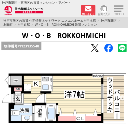
×
神戸市灘区・東灘区の賃貸マンション・アパート
問い合わせ
お気に入り
TOPページ
神戸市灘区の賃貸 住宅情報ネットワーク エスエスホーム六甲本店
神戸市灘区
友田町
六甲道駅
W・O・B ROKKOHMICHI 賃貸マンション
新着物件
W・O・B ROKKOHMICHI
物件番号/
1123135548
学生さん向け物件
敷金·礼金０円特集
ペット飼育可物件
路線·駅から探す
地域から探す
地図から探す