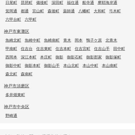
日尾町
琵琶町
備後町
深田町
福住通
船寺通
摩耶海岸通
箕岡通
都通
宮山町
森後町
薬師通
八幡町
大和町
弓木町
六甲台町
六甲町
神戸市東灘区
魚崎北町
魚崎中町
魚崎南町
青木
岡本
鴨子ケ原
北青木
甲南町
住吉台
住吉東町
住吉本町
住吉宮町
住吉山手
田中町
西岡本
深江本町
本庄町
御影
御影石町
御影郡家
御影塚町
御影中町
御影本町
御影山手
本山北町
本山中町
本山南町
森北町
森南町
神戸市須磨区
多井畑東町
神戸市中央区
野崎通