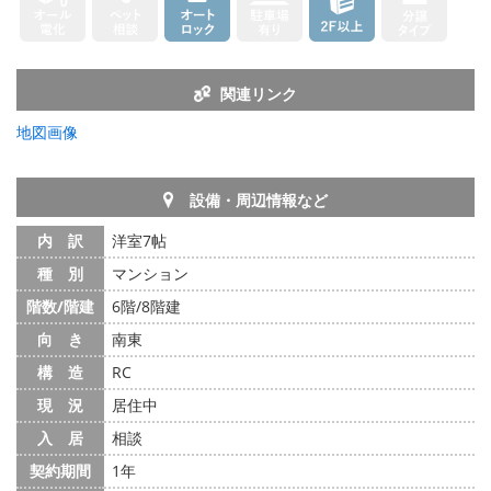
関連リンク
地図画像
設備・周辺情報など
内 訳
洋室7帖
種 別
マンション
階数/階建
6階/8階建
向 き
南東
構 造
RC
現 況
居住中
入 居
相談
契約期間
1年