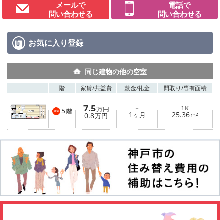
メールで
電話で
問い合わせる
問い合わせる
お気に入り
登録
同じ建物の他の空室
階
家賃/
共益費
敷金/
礼金
間取り/
専有面積
7.5
－
1K
万円
5
階
1
25.36
0.8
ヶ月
m²
万円