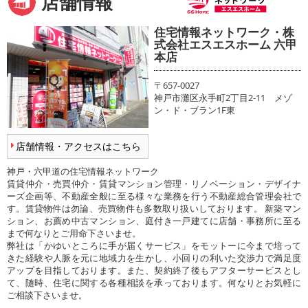
店舗情報
住宅情報ネットワーク・株
式会社エスエスホーム 六甲
本店
〒657-0027
神戸市灘区永手町2丁目2-11 メゾ
ン・ド・ブラン1F東
店舗情報・アクセスはこちら
神戸・六甲道の住宅情報ネットワーク
賃貸仲介・売買仲介・賃貸マンション管理・リノベーション・デザイナ
ーズ企画等、不動産全般に至る様々な業務を行う不動産総合管理会社で
す。賃貸物件は勿論、売買物件も多数取り扱いしております。 新築マン
ション、お薦め中古マンション、庭付き一戸建てに店舗・事務所に至る
まで何なりとご用命下さいませ。
弊社は「かゆいところに手が届くサービス」をモットーに今まで培って
きた経験や人脈を元に地域力を生かし、小回りの利いた交渉力で満足度
アップを目指しております。また、契約終了後もアフターサービスとし
て、随時、住宅に関する各種相談を承っております。何なりとお気軽に
ご相談下さいませ。