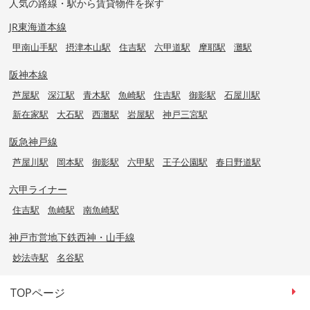
人気の路線・駅から賃貸物件を探す
JR東海道本線
甲南山手駅
摂津本山駅
住吉駅
六甲道駅
摩耶駅
灘駅
阪神本線
芦屋駅
深江駅
青木駅
魚崎駅
住吉駅
御影駅
石屋川駅
新在家駅
大石駅
西灘駅
岩屋駅
神戸三宮駅
阪急神戸線
芦屋川駅
岡本駅
御影駅
六甲駅
王子公園駅
春日野道駅
六甲ライナー
住吉駅
魚崎駅
南魚崎駅
神戸市営地下鉄西神・山手線
妙法寺駅
名谷駅
TOPページ