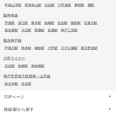
甲南山手駅
摂津本山駅
住吉駅
六甲道駅
摩耶駅
灘駅
阪神本線
芦屋駅
深江駅
青木駅
魚崎駅
住吉駅
御影駅
石屋川駅
新在家駅
大石駅
西灘駅
岩屋駅
神戸三宮駅
阪急神戸線
芦屋川駅
岡本駅
御影駅
六甲駅
王子公園駅
春日野道駅
六甲ライナー
住吉駅
魚崎駅
南魚崎駅
神戸市営地下鉄西神・山手線
妙法寺駅
名谷駅
TOPページ
路線·駅から探す