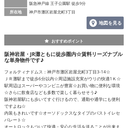
阪急神戸線 王子公園駅 徒歩9分
所在地
神戸市灘区岩屋北町3丁目
地図を見る
おすすめポイント
阪神岩屋・JR灘ともに徒歩圏内☆賃料リーズナブル
な単身物件です♪
フォルティナドムス：神戸市灘区岩屋北町3丁目3-14☆
ＪＲ灘駅まで徒歩6分以内☆周辺施設充実がウリの快適1Ｋ☆
駅周辺はスーパーやコンビニが豊富☆お買い物に便利な環境
☆さらに飲食店なども多数で楽しく暮らせそう♪
阪神岩屋駅にも歩いてすぐ行けるので、通勤や通学にも便利
ですよね☆
内装もきれいです☆オーソドックスなタイプのバストイレセ
パレート☆
オートロックもついて快適・安心な生活を送ることが出来ま