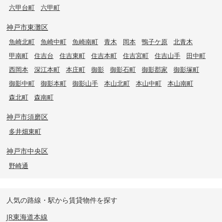
六甲台町
六甲町
神戸市東灘区
魚崎北町
魚崎中町
魚崎南町
青木
岡本
鴨子ケ原
北青木
甲南町
住吉台
住吉東町
住吉本町
住吉宮町
住吉山手
田中町
西岡本
深江本町
本庄町
御影
御影石町
御影郡家
御影塚町
御影中町
御影本町
御影山手
本山北町
本山中町
本山南町
森北町
森南町
神戸市須磨区
多井畑東町
神戸市中央区
野崎通
人気の路線・駅から賃貸物件を探す
JR東海道本線