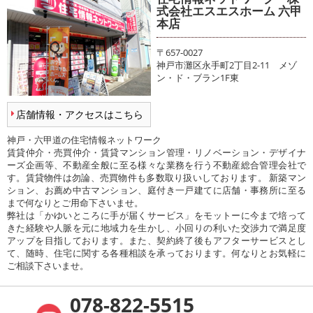
式会社エスエスホーム 六甲
本店
〒657-0027
神戸市灘区永手町2丁目2-11 メゾ
ン・ド・ブラン1F東
店舗情報・アクセスはこちら
神戸・六甲道の住宅情報ネットワーク
賃貸仲介・売買仲介・賃貸マンション管理・リノベーション・デザイナ
ーズ企画等、不動産全般に至る様々な業務を行う不動産総合管理会社で
す。賃貸物件は勿論、売買物件も多数取り扱いしております。 新築マン
ション、お薦め中古マンション、庭付き一戸建てに店舗・事務所に至る
まで何なりとご用命下さいませ。
弊社は「かゆいところに手が届くサービス」をモットーに今まで培って
きた経験や人脈を元に地域力を生かし、小回りの利いた交渉力で満足度
アップを目指しております。また、契約終了後もアフターサービスとし
て、随時、住宅に関する各種相談を承っております。何なりとお気軽に
ご相談下さいませ。
078-822-5515