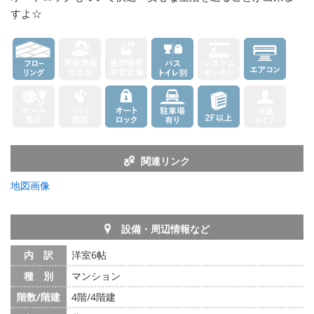
すよ☆
関連リンク
地図画像
設備・周辺情報など
内 訳
洋室6帖
種 別
マンション
階数/階建
4階/4階建