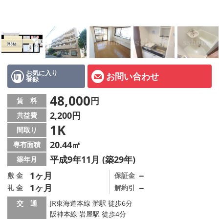
店舗情報·アクセス
会社概要
メールでお問い合わせ
お気に入り
お問い合わせ
登録
48,000
円
賃 料
2,200円
共益費
1K
間取り
20.44㎡
専有面積
平成9年11月 (築29年)
築年月
1ヶ月
－
敷 金
保証金
1ヶ月
－
礼 金
解約引
交 通
JR東海道本線 灘駅 徒歩6分
阪神本線 岩屋駅 徒歩4分