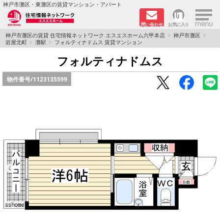
×
神戸市灘区・東灘区の賃貸マンション・アパート
問い合わせ
お気に入り
TOPページ
神戸市灘区の賃貸 住宅情報ネットワーク エスエスホーム六甲本店
神戸市灘区
岩屋北町
灘駅
フォルティナドムス 賃貸マンション
新着物件
フォルティナドムス
物件番号/
1123135599
学生さん向け物件
敷金·礼金０円特集
ペット飼育可物件
路線·駅から探す
地域から探す
地図から探す