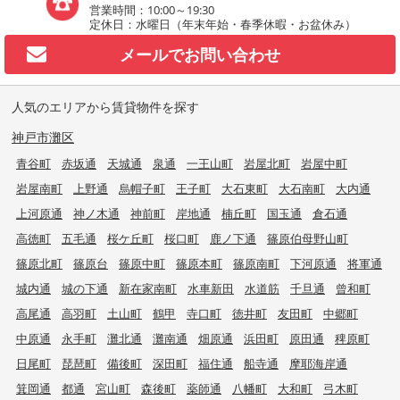
営業時間：10:00～19:30
定休日：水曜日（年末年始・春季休暇・お盆休み）
メールで
お問い合わせ
人気のエリアから賃貸物件を探す
神戸市灘区
青谷町
赤坂通
天城通
泉通
一王山町
岩屋北町
岩屋中町
岩屋南町
上野通
烏帽子町
王子町
大石東町
大石南町
大内通
上河原通
神ノ木通
神前町
岸地通
楠丘町
国玉通
倉石通
高徳町
五毛通
桜ケ丘町
桜口町
鹿ノ下通
篠原伯母野山町
篠原北町
篠原台
篠原中町
篠原本町
篠原南町
下河原通
将軍通
城内通
城の下通
新在家南町
水車新田
水道筋
千旦通
曾和町
高尾通
高羽町
土山町
鶴甲
寺口町
徳井町
友田町
中郷町
中原通
永手町
灘北通
灘南通
畑原通
浜田町
原田通
稗原町
日尾町
琵琶町
備後町
深田町
福住通
船寺通
摩耶海岸通
箕岡通
都通
宮山町
森後町
薬師通
八幡町
大和町
弓木町