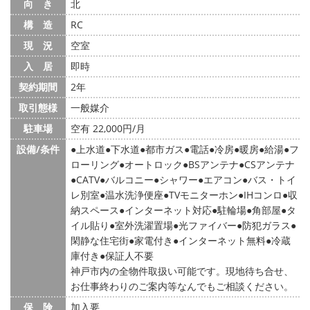
向 き
北
構 造
RC
現 況
空室
入 居
即時
契約期間
2年
取引態様
一般媒介
駐車場
空有 22,000円/月
設備/条件
上水道
下水道
都市ガス
電話
冷房
暖房
給湯
フ
ローリング
オートロック
BSアンテナ
CSアンテナ
CATV
バルコニー
シャワー
エアコン
バス・トイ
レ別室
温水洗浄便座
TVモニターホン
IHコンロ
収
納スペース
インターネット対応
駐輪場
角部屋
タ
イル貼り
室外洗濯置場
光ファイバー
防犯ガラス
閑静な住宅街
家電付き
インターネット無料
冷蔵
庫付き
保証人不要
神戸市内の全物件取扱い可能です。現地待ち合せ、
お仕事終わりのご案内等なんでもご相談ください。
保 険
加入要