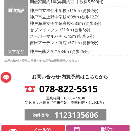
期借家契約1年(再契約可:手数料5,500円)
周辺施設
神戸市立福住小学校 /115m (徒歩2分)
神戸市立上野中学校/898m (徒歩12分)
神戸海星女子学院高校/583m (徒歩8分)
セブンイレブン /216m (徒歩3分)
スーパーマルハチ /345m (徒歩5分)
吉田アーデント病院 /671m (徒歩9分)
大学など
神戸松蔭大学/1984m (徒歩25分)
表示の情報と現況に差異がある場合は現況優先となります。
お問い合わせ·内覧予約は
こちらから
078-822-5515
営業時間：10:00～19:30
定休日：水曜日（年末年始・春季休暇・お盆休み）
1123135606
物件番号
メールで
電話で