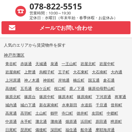
078-822-5515
営業時間：10:00～19:30
定休日：水曜日（年末年始・春季休暇・お盆休み）
メールで
お問い合わせ
人気のエリアから賃貸物件を探す
神戸市灘区
青谷町
赤坂通
天城通
泉通
一王山町
岩屋北町
岩屋中町
岩屋南町
上野通
烏帽子町
王子町
大石東町
大石南町
大内通
上河原通
神ノ木通
神前町
岸地通
楠丘町
国玉通
倉石通
高徳町
五毛通
桜ケ丘町
桜口町
鹿ノ下通
篠原伯母野山町
篠原北町
篠原台
篠原中町
篠原本町
篠原南町
下河原通
将軍通
城内通
城の下通
新在家南町
水車新田
水道筋
千旦通
曾和町
高尾通
高羽町
土山町
鶴甲
寺口町
徳井町
友田町
中郷町
中原通
永手町
灘北通
灘南通
畑原通
浜田町
原田通
稗原町
日尾町
琵琶町
備後町
深田町
福住通
船寺通
摩耶海岸通