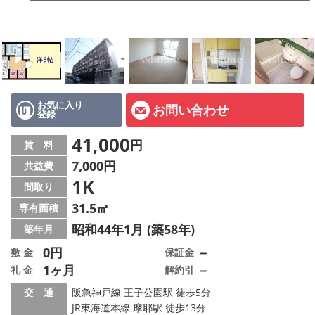
店舗情報·アクセス
会社概要
メールでお問い合わせ
お気に入り
お問い合わせ
登録
41,000
円
賃 料
7,000円
共益費
1K
間取り
31.5㎡
専有面積
昭和44年1月 (築58年)
築年月
0円
－
敷 金
保証金
1ヶ月
－
礼 金
解約引
交 通
阪急神戸線 王子公園駅 徒歩5分
JR東海道本線 摩耶駅 徒歩13分