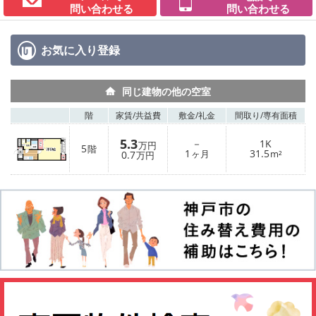
問い合わせる
問い合わせる
お気に入り
登録
同じ建物の他の空室
階
家賃/
共益費
敷金/
礼金
間取り/
専有面積
5.3
－
1K
万円
5
階
1
31.5
0.7
ヶ月
m²
万円