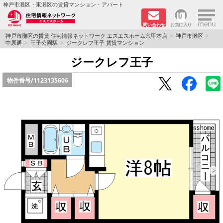
×
神戸市灘区・東灘区の賃貸マンション・アパート
問い合わせ
お気に入り
TOPページ
神戸市灘区の賃貸 住宅情報ネットワーク エスエスホーム六甲本店
神戸市灘区
中原通
王子公園駅
ジークレフ王子 賃貸マンション
新着物件
ジークレフ王子
物件番号/
1123135606
学生さん向け物件
敷金·礼金０円特集
ペット飼育可物件
路線·駅から探す
地域から探す
地図から探す