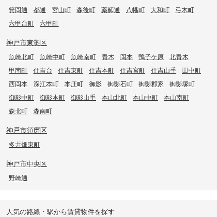
箕岡通
都通
宮山町
森後町
薬師通
八幡町
大和町
弓木町
六甲台町
六甲町
神戸市東灘区
魚崎北町
魚崎中町
魚崎南町
青木
岡本
鴨子ケ原
北青木
甲南町
住吉台
住吉東町
住吉本町
住吉宮町
住吉山手
田中町
西岡本
深江本町
本庄町
御影
御影石町
御影郡家
御影塚町
御影中町
御影本町
御影山手
本山北町
本山中町
本山南町
森北町
森南町
神戸市須磨区
多井畑東町
神戸市中央区
野崎通
人気の路線・駅から賃貸物件を探す