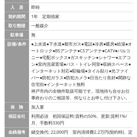
入 居
即時
契約期間
1年 定期借家
取引態様
一般媒介
駐車場
無
設備/条件
上水道
下水道
都市ガス
電話
冷房
暖房
給湯
オ
ートロック
BSアンテナ
CSアンテナ
CATV
バルコ
ニー
宅配ボックス
ガスキッチン
シャワー
エアコ
ン
室内洗濯置場
バス・トイレ同室
収納スペース
インターネット対応
駐輪場
タイル貼り
光ファイ
バー
防犯ガラス
防犯カメラ
日当たり良好
閑静な
住宅街
インターネット無料
神戸市内の全物件取扱可能です。現地待ち合せお仕
事終わりのご相談等、何なりとお申し付け下さい。
保 険
加入要
保証会社
利用必須 初回保証料:賃料の50%、更新:賃料1%/
月、手数料330円
金銭備考
鍵交換代: 22,000円
室内清掃費2.2万円(契約時)、定