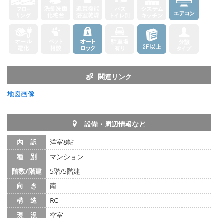
関連リンク
地図画像
設備・周辺情報など
内 訳
洋室8帖
種 別
マンション
階数/階建
5階/5階建
向 き
南
構 造
RC
現 況
空室