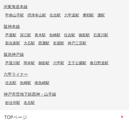
JR東海道本線
甲南山手駅
摂津本山駅
住吉駅
六甲道駅
摩耶駅
灘駅
阪神本線
芦屋駅
深江駅
青木駅
魚崎駅
住吉駅
御影駅
石屋川駅
新在家駅
大石駅
西灘駅
岩屋駅
神戸三宮駅
阪急神戸線
芦屋川駅
岡本駅
御影駅
六甲駅
王子公園駅
春日野道駅
六甲ライナー
住吉駅
魚崎駅
南魚崎駅
神戸市営地下鉄西神・山手線
妙法寺駅
名谷駅
TOPページ