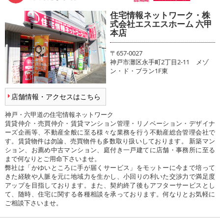
住宅情報ネットワーク・株
式会社エスエスホーム 六甲
本店
〒657-0027
神戸市灘区永手町2丁目2-11 メゾ
ン・ド・ブラン1F東
店舗情報・アクセスはこちら
神戸・六甲道の住宅情報ネットワーク
賃貸仲介・売買仲介・賃貸マンション管理・リノベーション・デザイナ
ーズ企画等、不動産全般に至る様々な業務を行う不動産総合管理会社で
す。賃貸物件は勿論、売買物件も多数取り扱いしております。 新築マン
ション、お薦め中古マンション、庭付き一戸建てに店舗・事務所に至る
まで何なりとご用命下さいませ。
弊社は「かゆいところに手が届くサービス」をモットーに今まで培って
きた経験や人脈を元に地域力を生かし、小回りの利いた交渉力で満足度
アップを目指しております。また、契約終了後もアフターサービスとし
て、随時、住宅に関する各種相談を承っております。何なりとお気軽に
ご相談下さいませ。