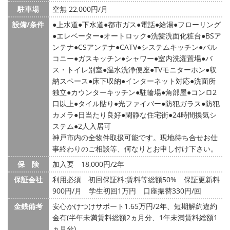
駐車場
空無 22,000円/月
設備/条件
上水道
下水道
都市ガス
電話
給湯
フローリング
エレベーター
オートロック
洗髪洗面化粧台
BSア
ンテナ
CSアンテナ
CATV
システムキッチン
バル
コニー
ガスキッチン
シャワー
室内洗濯置場
バ
ス・トイレ別室
温水洗浄便座
TVモニターホン
収
納スペース
床下収納
インターネット対応
洗面所
独立
カウンターキッチン
駐輪場
角部屋
コンロ2
口以上
タイル貼り
光ファイバー
防犯ガラス
防犯
カメラ
日当たり良好
閑静な住宅街
24時間換気シ
ステム
2人入居可
神戸市内の全物件取扱可能です。現地待ち合せお仕
事終わりのご相談等、何なりとお申し付け下さい。
保 険
加入要 18,000円/2年
保証会社
利用必須 初回保証料:賃料等総額50% 保証更新料
900円/月 学生初回1万円 口座振替330円/回
金銭備考
安心かけつけサポート1.65万円/2年、短期解約違約
金有(半年未満賃料総額2ヵ月分、1年未満賃料総額1
ヵ月分)、