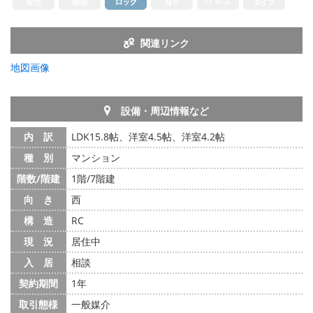
関連リンク
地図画像
設備・周辺情報など
内 訳
LDK15.8帖、洋室4.5帖、洋室4.2帖
種 別
マンション
階数/階建
1階/7階建
向 き
西
構 造
RC
現 況
居住中
入 居
相談
契約期間
1年
取引態様
一般媒介