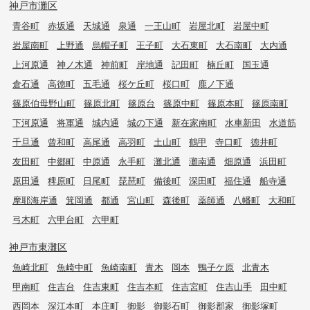
神戸市灘区
青谷町
赤坂通
天城通
泉通
一王山町
岩屋北町
岩屋中町
岩屋南町
上野通
烏帽子町
王子町
大石東町
大石南町
大内通
上河原通
神ノ木通
神前町
岸地通
記田町
楠丘町
国玉通
倉石通
高徳町
五毛通
桜ケ丘町
桜口町
鹿ノ下通
篠原伯母野山町
篠原北町
篠原台
篠原中町
篠原本町
篠原南町
下河原通
将軍通
城内通
城の下通
新在家南町
水車新田
水道筋
千旦通
曾和町
高尾通
高羽町
土山町
鶴甲
寺口町
徳井町
友田町
中郷町
中原通
永手町
灘北通
灘南通
畑原通
浜田町
原田通
稗原町
日尾町
琵琶町
備後町
深田町
福住通
船寺通
摩耶海岸通
箕岡通
都通
宮山町
森後町
薬師通
八幡町
大和町
弓木町
六甲台町
六甲町
神戸市東灘区
魚崎北町
魚崎中町
魚崎南町
青木
岡本
鴨子ケ原
北青木
甲南町
住吉台
住吉東町
住吉本町
住吉宮町
住吉山手
田中町
西岡本
深江本町
本庄町
御影
御影石町
御影郡家
御影塚町