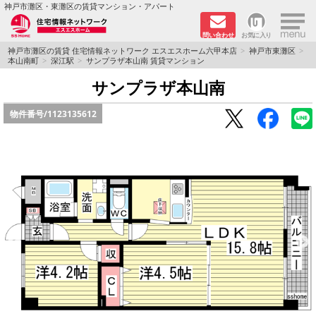
×
神戸市灘区・東灘区の賃貸マンション・アパート
問い合わせ
お気に入り
TOPページ
神戸市灘区の賃貸 住宅情報ネットワーク エスエスホーム六甲本店
神戸市東灘区
本山南町
深江駅
サンプラザ本山南 賃貸マンション
新着物件
サンプラザ本山南
物件番号/
1123135612
学生さん向け物件
敷金·礼金０円特集
ペット飼育可物件
路線·駅から探す
地域から探す
地図から探す