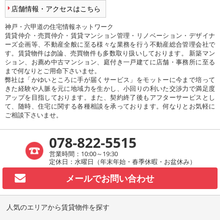
店舗情報・アクセスはこちら
神戸・六甲道の住宅情報ネットワーク
賃貸仲介・売買仲介・賃貸マンション管理・リノベーション・デザイナ
ーズ企画等、不動産全般に至る様々な業務を行う不動産総合管理会社で
す。賃貸物件は勿論、売買物件も多数取り扱いしております。 新築マン
ション、お薦め中古マンション、庭付き一戸建てに店舗・事務所に至る
まで何なりとご用命下さいませ。
弊社は「かゆいところに手が届くサービス」をモットーに今まで培って
きた経験や人脈を元に地域力を生かし、小回りの利いた交渉力で満足度
アップを目指しております。また、契約終了後もアフターサービスとし
て、随時、住宅に関する各種相談を承っております。何なりとお気軽に
ご相談下さいませ。
078-822-5515
営業時間：10:00～19:30
定休日：水曜日（年末年始・春季休暇・お盆休み）
メールで
お問い合わせ
人気のエリアから賃貸物件を探す