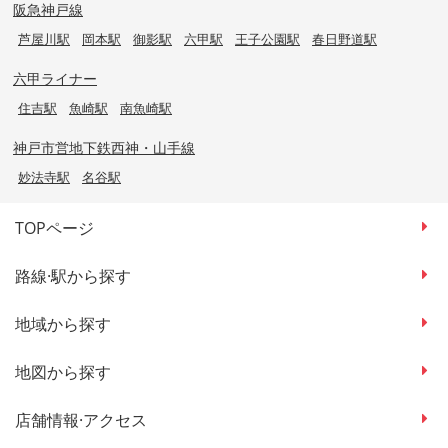
阪急神戸線
芦屋川駅
岡本駅
御影駅
六甲駅
王子公園駅
春日野道駅
六甲ライナー
住吉駅
魚崎駅
南魚崎駅
神戸市営地下鉄西神・山手線
妙法寺駅
名谷駅
TOPページ
路線·駅から探す
地域から探す
地図から探す
店舗情報·アクセス