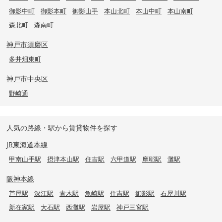
御影中町
御影本町
御影山手
本山北町
本山中町
本山南町
森北町
森南町
神戸市須磨区
多井畑東町
神戸市中央区
野崎通
人気の路線・駅から賃貸物件を探す
JR東海道本線
甲南山手駅
摂津本山駅
住吉駅
六甲道駅
摩耶駅
灘駅
阪神本線
芦屋駅
深江駅
青木駅
魚崎駅
住吉駅
御影駅
石屋川駅
新在家駅
大石駅
西灘駅
岩屋駅
神戸三宮駅