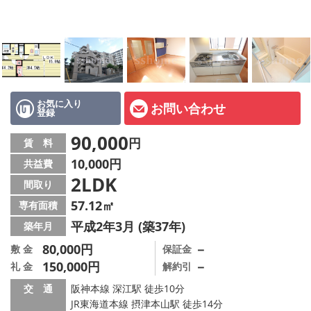
店舗情報·アクセス
会社概要
メールでお問い合わせ
お気に入り
お問い合わせ
登録
90,000
円
賃 料
10,000円
共益費
2LDK
間取り
57.12㎡
専有面積
平成2年3月 (築37年)
築年月
80,000円
－
敷 金
保証金
150,000円
－
礼 金
解約引
交 通
阪神本線 深江駅 徒歩10分
JR東海道本線 摂津本山駅 徒歩14分