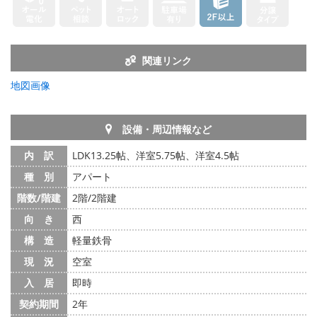
関連リンク
地図画像
設備・周辺情報など
内 訳
LDK13.25帖、洋室5.75帖、洋室4.5帖
種 別
アパート
階数/階建
2階/2階建
向 き
西
構 造
軽量鉄骨
現 況
空室
入 居
即時
契約期間
2年