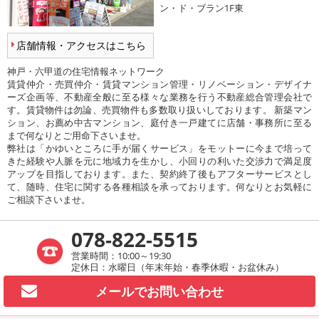
ン・ド・ブラン1F東
店舗情報・アクセスはこちら
神戸・六甲道の住宅情報ネットワーク
賃貸仲介・売買仲介・賃貸マンション管理・リノベーション・デザイナ
ーズ企画等、不動産全般に至る様々な業務を行う不動産総合管理会社で
す。賃貸物件は勿論、売買物件も多数取り扱いしております。 新築マン
ション、お薦め中古マンション、庭付き一戸建てに店舗・事務所に至る
まで何なりとご用命下さいませ。
弊社は「かゆいところに手が届くサービス」をモットーに今まで培って
きた経験や人脈を元に地域力を生かし、小回りの利いた交渉力で満足度
アップを目指しております。また、契約終了後もアフターサービスとし
て、随時、住宅に関する各種相談を承っております。何なりとお気軽に
ご相談下さいませ。
078-822-5515
営業時間：10:00～19:30
定休日：水曜日（年末年始・春季休暇・お盆休み）
メールで
お問い合わせ