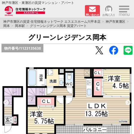
×
神戸市灘区・東灘区の賃貸マンション・アパート
問い合わせ
お気に入り
TOPページ
神戸市灘区の賃貸 住宅情報ネットワーク エスエスホーム六甲本店
神戸市東灘区
岡本
岡本駅
グリーンレジデンス岡本 賃貸アパート
新着物件
グリーンレジデンス岡本
物件番号/
1123135638
学生さん向け物件
敷金·礼金０円特集
ペット飼育可物件
路線·駅から探す
地域から探す
地図から探す