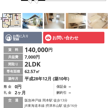
店舗情報·アクセス
会社概要
メールでお問い合わせ
お気に入り
お問い合わせ
登録
140,000
円
賃 料
7,000円
共益費
2LDK
間取り
62.57㎡
専有面積
平成28年12月 (築10年)
築年月
0円
－
敷 金
保証金
2ヶ月
－
礼 金
解約引
交 通
阪急神戸線 岡本駅 徒歩13分
JR東海道本線 摂津本山駅 徒歩16分