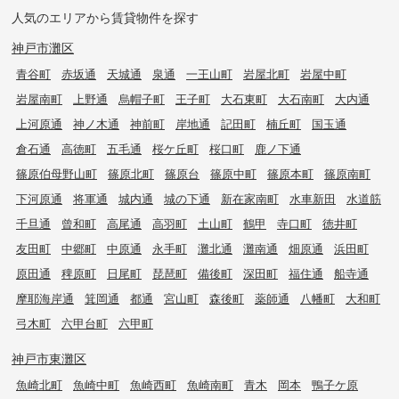
人気のエリアから賃貸物件を探す
神戸市灘区
青谷町
赤坂通
天城通
泉通
一王山町
岩屋北町
岩屋中町
岩屋南町
上野通
烏帽子町
王子町
大石東町
大石南町
大内通
上河原通
神ノ木通
神前町
岸地通
記田町
楠丘町
国玉通
倉石通
高徳町
五毛通
桜ケ丘町
桜口町
鹿ノ下通
篠原伯母野山町
篠原北町
篠原台
篠原中町
篠原本町
篠原南町
下河原通
将軍通
城内通
城の下通
新在家南町
水車新田
水道筋
千旦通
曾和町
高尾通
高羽町
土山町
鶴甲
寺口町
徳井町
友田町
中郷町
中原通
永手町
灘北通
灘南通
畑原通
浜田町
原田通
稗原町
日尾町
琵琶町
備後町
深田町
福住通
船寺通
摩耶海岸通
箕岡通
都通
宮山町
森後町
薬師通
八幡町
大和町
弓木町
六甲台町
六甲町
神戸市東灘区
魚崎北町
魚崎中町
魚崎西町
魚崎南町
青木
岡本
鴨子ケ原