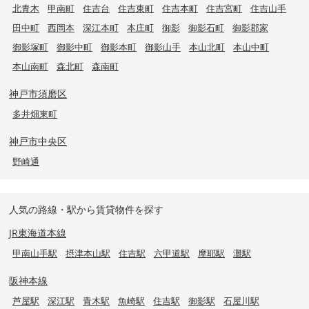
北青木
甲南町
住吉台
住吉東町
住吉本町
住吉宮町
住吉山手
田中町
西岡本
深江本町
本庄町
御影
御影石町
御影郡家
御影塚町
御影中町
御影本町
御影山手
本山北町
本山中町
本山南町
森北町
森南町
神戸市須磨区
多井畑東町
神戸市中央区
野崎通
人気の路線・駅から賃貸物件を探す
JR東海道本線
甲南山手駅
摂津本山駅
住吉駅
六甲道駅
摩耶駅
灘駅
阪神本線
芦屋駅
深江駅
青木駅
魚崎駅
住吉駅
御影駅
石屋川駅