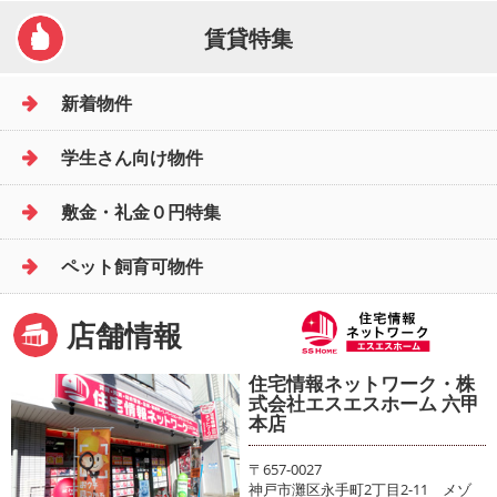
賃貸特集
新着物件
学生さん向け物件
敷金・礼金０円特集
ペット飼育可物件
店舗情報
住宅情報ネットワーク・株
式会社エスエスホーム 六甲
本店
〒657-0027
神戸市灘区永手町2丁目2-11 メゾ