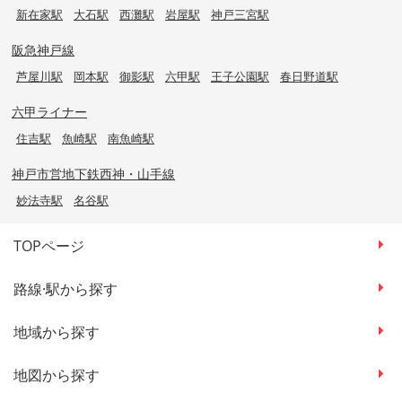
新在家駅
大石駅
西灘駅
岩屋駅
神戸三宮駅
阪急神戸線
芦屋川駅
岡本駅
御影駅
六甲駅
王子公園駅
春日野道駅
六甲ライナー
住吉駅
魚崎駅
南魚崎駅
神戸市営地下鉄西神・山手線
妙法寺駅
名谷駅
TOPページ
路線·駅から探す
地域から探す
地図から探す