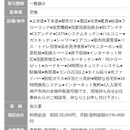
取引態様
一般媒介
駐車場
空無
設備/条件
上水道
下水道
都市ガス
電話
冷房
暖房
給湯
フ
ローリング
追焚機能
洗髪洗面化粧台
BSアンテナ
CSアンテナ
CATV
システムキッチン
バルコニー
ガスキッチン
シャワー
エアコン
室内洗濯置場
バ
ス・トイレ別室
温水洗浄便座
TVモニターホン
浴
室乾燥
収納スペース
床下収納
インターネット対
応
洗面所独立
カウンターキッチン
W・INクロー
ゼット
カードキー
24時間セキュリティシステム
駐輪場
角部屋
コンロ2口以上
タイル貼り
光ファ
イバー
防犯ガラス
日当たり良好
閑静な住宅街
24
時間換気システム
インターネット無料
2人入居可
神戸市内の全物件取扱可能です。現地待ち合せお仕
事終わりのご相談等、何なりとお申し付け下さい。
保 険
加入要
保証会社
利用必須 初回:35,000円、月額:賃料総額の1%+800
円
金銭備考
更新料: 新賃料1ヶ月
鍵交換代: 16,500円
ルーム