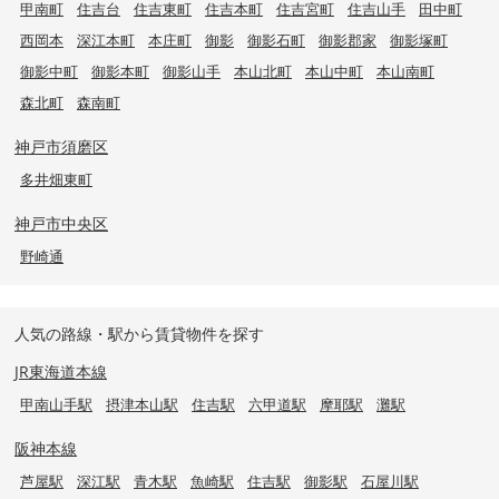
甲南町
住吉台
住吉東町
住吉本町
住吉宮町
住吉山手
田中町
西岡本
深江本町
本庄町
御影
御影石町
御影郡家
御影塚町
御影中町
御影本町
御影山手
本山北町
本山中町
本山南町
森北町
森南町
神戸市須磨区
多井畑東町
神戸市中央区
野崎通
人気の路線・駅から賃貸物件を探す
JR東海道本線
甲南山手駅
摂津本山駅
住吉駅
六甲道駅
摩耶駅
灘駅
阪神本線
芦屋駅
深江駅
青木駅
魚崎駅
住吉駅
御影駅
石屋川駅