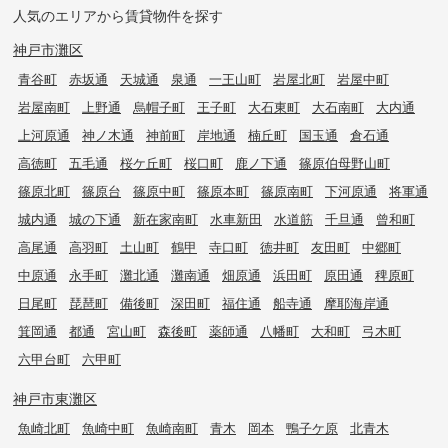
人気のエリアから賃貸物件を探す
神戸市灘区
青谷町
赤坂通
天城通
泉通
一王山町
岩屋北町
岩屋中町
岩屋南町
上野通
烏帽子町
王子町
大石東町
大石南町
大内通
上河原通
神ノ木通
神前町
岸地通
楠丘町
国玉通
倉石通
高徳町
五毛通
桜ケ丘町
桜口町
鹿ノ下通
篠原伯母野山町
篠原北町
篠原台
篠原中町
篠原本町
篠原南町
下河原通
将軍通
城内通
城の下通
新在家南町
水車新田
水道筋
千旦通
曾和町
高尾通
高羽町
土山町
鶴甲
寺口町
徳井町
友田町
中郷町
中原通
永手町
灘北通
灘南通
畑原通
浜田町
原田通
稗原町
日尾町
琵琶町
備後町
深田町
福住通
船寺通
摩耶海岸通
箕岡通
都通
宮山町
森後町
薬師通
八幡町
大和町
弓木町
六甲台町
六甲町
神戸市東灘区
魚崎北町
魚崎中町
魚崎南町
青木
岡本
鴨子ケ原
北青木