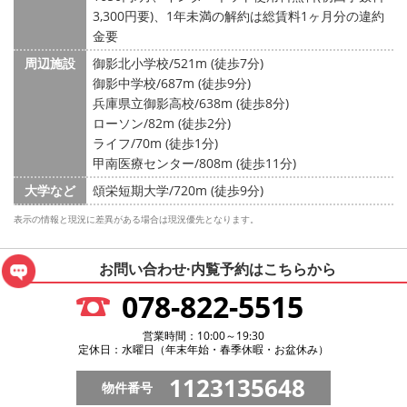
3,300円要)、1年未満の解約は総賃料1ヶ月分の違約
金要
周辺施設
御影北小学校/521m (徒歩7分)
御影中学校/687m (徒歩9分)
兵庫県立御影高校/638m (徒歩8分)
ローソン/82m (徒歩2分)
ライフ/70m (徒歩1分)
甲南医療センター/808m (徒歩11分)
大学など
頌栄短期大学/720m (徒歩9分)
表示の情報と現況に差異がある場合は現況優先となります。
お問い合わせ·内覧予約は
こちらから
078-822-5515
営業時間：10:00～19:30
定休日：水曜日（年末年始・春季休暇・お盆休み）
1123135648
物件番号