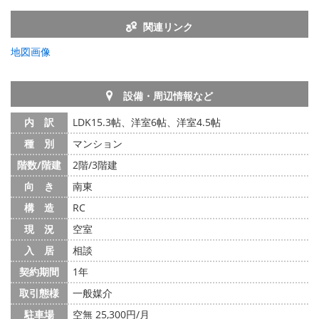
関連リンク
地図画像
設備・周辺情報など
内 訳
LDK15.3帖、洋室6帖、洋室4.5帖
種 別
マンション
階数/階建
2階/3階建
向 き
南東
構 造
RC
現 況
空室
入 居
相談
契約期間
1年
取引態様
一般媒介
駐車場
空無 25,300円/月