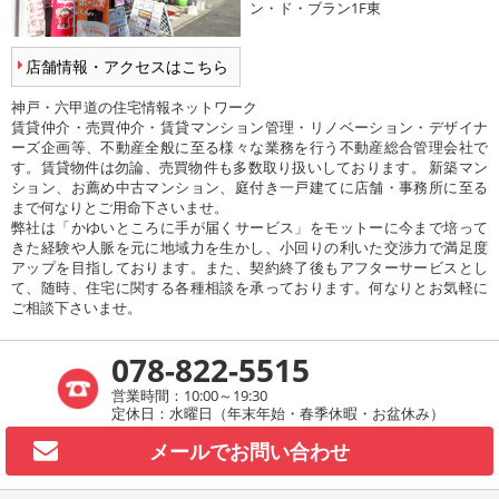
ン・ド・ブラン1F東
店舗情報・アクセスはこちら
神戸・六甲道の住宅情報ネットワーク
賃貸仲介・売買仲介・賃貸マンション管理・リノベーション・デザイナ
ーズ企画等、不動産全般に至る様々な業務を行う不動産総合管理会社で
す。賃貸物件は勿論、売買物件も多数取り扱いしております。 新築マン
ション、お薦め中古マンション、庭付き一戸建てに店舗・事務所に至る
まで何なりとご用命下さいませ。
弊社は「かゆいところに手が届くサービス」をモットーに今まで培って
きた経験や人脈を元に地域力を生かし、小回りの利いた交渉力で満足度
アップを目指しております。また、契約終了後もアフターサービスとし
て、随時、住宅に関する各種相談を承っております。何なりとお気軽に
ご相談下さいませ。
078-822-5515
営業時間：10:00～19:30
定休日：水曜日（年末年始・春季休暇・お盆休み）
メールで
お問い合わせ