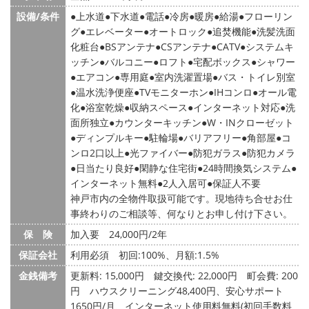
設備/条件
上水道
下水道
電話
冷房
暖房
給湯
フローリン
グ
エレベーター
オートロック
追焚機能
洗髪洗面
化粧台
BSアンテナ
CSアンテナ
CATV
システムキ
ッチン
バルコニー
ロフト
宅配ボックス
シャワー
エアコン
専用庭
室内洗濯置場
バス・トイレ別室
温水洗浄便座
TVモニターホン
IHコンロ
オール電
化
浴室乾燥
収納スペース
インターネット対応
洗
面所独立
カウンターキッチン
W・INクローゼット
ディンプルキー
駐輪場
バリアフリー
角部屋
コ
ンロ2口以上
光ファイバー
防犯ガラス
防犯カメラ
日当たり良好
閑静な住宅街
24時間換気システム
インターネット無料
2人入居可
保証人不要
神戸市内の全物件取扱可能です。現地待ち合せお仕
事終わりのご相談等、何なりとお申し付け下さい。
保 険
加入要 24,000円/2年
保証会社
利用必須 初回:100%、月額:1.5%
金銭備考
更新料: 15,000円
鍵交換代: 22,000円
町会費: 200
円
ハウスクリーニング48,400円、安心サポート
1650円/月、インターネット使用料無料(初回手数料