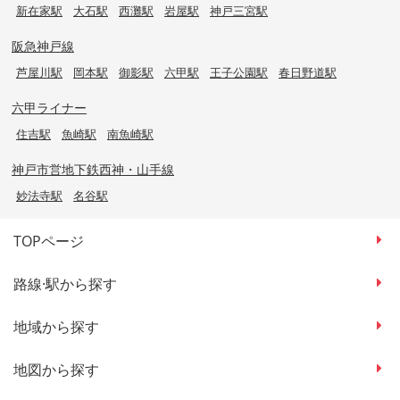
新在家駅
大石駅
西灘駅
岩屋駅
神戸三宮駅
阪急神戸線
芦屋川駅
岡本駅
御影駅
六甲駅
王子公園駅
春日野道駅
六甲ライナー
住吉駅
魚崎駅
南魚崎駅
神戸市営地下鉄西神・山手線
妙法寺駅
名谷駅
TOPページ
路線·駅から探す
地域から探す
地図から探す