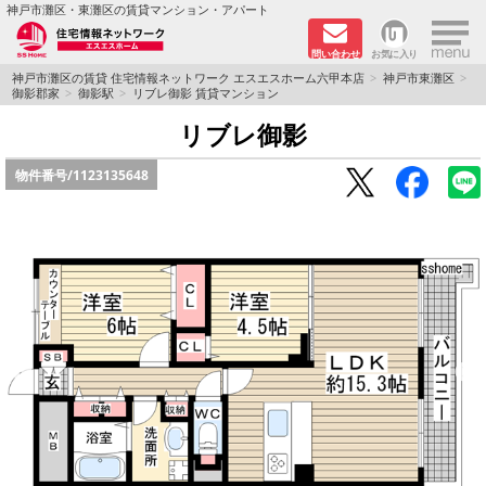
×
神戸市灘区・東灘区の賃貸マンション・アパート
問い合わせ
お気に入り
TOPページ
神戸市灘区の賃貸 住宅情報ネットワーク エスエスホーム六甲本店
神戸市東灘区
御影郡家
御影駅
リブレ御影 賃貸マンション
新着物件
リブレ御影
物件番号/
1123135648
学生さん向け物件
敷金·礼金０円特集
ペット飼育可物件
路線·駅から探す
地域から探す
地図から探す