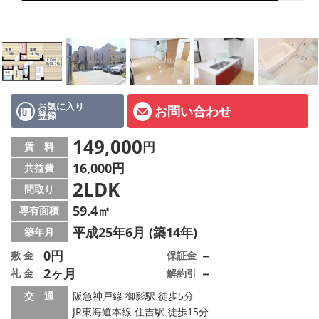
店舗情報·アクセス
会社概要
メールでお問い合わせ
お気に入り
お問い合わせ
登録
149,000
円
賃 料
16,000円
共益費
2LDK
間取り
59.4㎡
専有面積
平成25年6月 (築14年)
築年月
0円
－
敷 金
保証金
2ヶ月
－
礼 金
解約引
交 通
阪急神戸線 御影駅 徒歩5分
JR東海道本線 住吉駅 徒歩15分