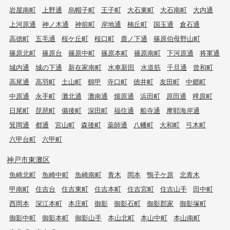
岩屋南町
上野通
烏帽子町
王子町
大石東町
大石南町
大内通
上河原通
神ノ木通
神前町
岸地通
楠丘町
国玉通
倉石通
高徳町
五毛通
桜ケ丘町
桜口町
鹿ノ下通
篠原伯母野山町
篠原北町
篠原台
篠原中町
篠原本町
篠原南町
下河原通
将軍通
城内通
城の下通
新在家南町
水車新田
水道筋
千旦通
曾和町
高尾通
高羽町
土山町
鶴甲
寺口町
徳井町
友田町
中郷町
中原通
永手町
灘北通
灘南通
畑原通
浜田町
原田通
稗原町
日尾町
琵琶町
備後町
深田町
福住通
船寺通
摩耶海岸通
箕岡通
都通
宮山町
森後町
薬師通
八幡町
大和町
弓木町
六甲台町
六甲町
神戸市東灘区
魚崎北町
魚崎中町
魚崎南町
青木
岡本
鴨子ケ原
北青木
甲南町
住吉台
住吉東町
住吉本町
住吉宮町
住吉山手
田中町
西岡本
深江本町
本庄町
御影
御影石町
御影郡家
御影塚町
御影中町
御影本町
御影山手
本山北町
本山中町
本山南町