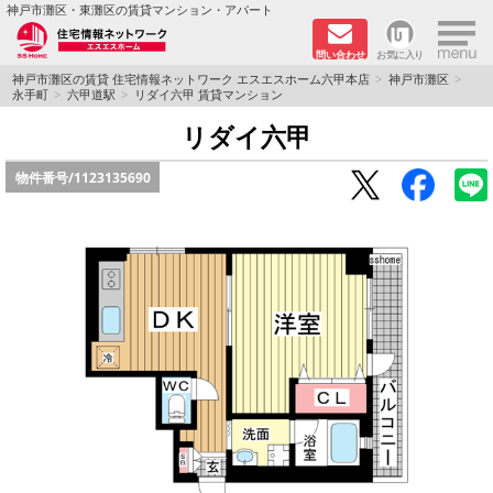
×
神戸市灘区・東灘区の賃貸マンション・アパート
問い合わせ
お気に入り
TOPページ
神戸市灘区の賃貸 住宅情報ネットワーク エスエスホーム六甲本店
神戸市灘区
永手町
六甲道駅
リダイ六甲 賃貸マンション
新着物件
リダイ六甲
物件番号/
1123135690
学生さん向け物件
敷金·礼金０円特集
ペット飼育可物件
路線·駅から探す
地域から探す
地図から探す