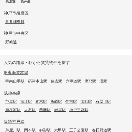
森北町
森南町
神戸市須磨区
多井畑東町
神戸市中央区
野崎通
人気の路線・駅から賃貸物件を探す
JR東海道本線
甲南山手駅
摂津本山駅
住吉駅
六甲道駅
摩耶駅
灘駅
阪神本線
芦屋駅
深江駅
青木駅
魚崎駅
住吉駅
御影駅
石屋川駅
新在家駅
大石駅
西灘駅
岩屋駅
神戸三宮駅
阪急神戸線
芦屋川駅
岡本駅
御影駅
六甲駅
王子公園駅
春日野道駅