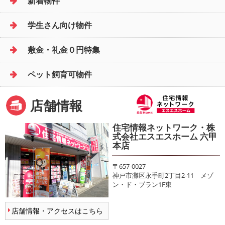
新着物件
学生さん向け物件
敷金・礼金０円特集
ペット飼育可物件
店舗情報
住宅情報ネットワーク・株
式会社エスエスホーム 六甲
本店
〒657-0027
神戸市灘区永手町2丁目2-11 メゾ
ン・ド・ブラン1F東
店舗情報・アクセスはこちら