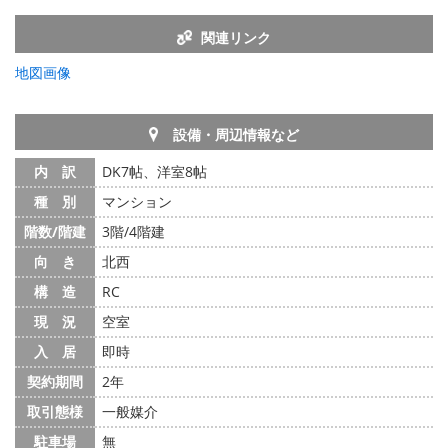
関連リンク
地図画像
設備・周辺情報など
内 訳
DK7帖、洋室8帖
種 別
マンション
階数/階建
3階/4階建
向 き
北西
構 造
RC
現 況
空室
入 居
即時
契約期間
2年
取引態様
一般媒介
駐車場
無