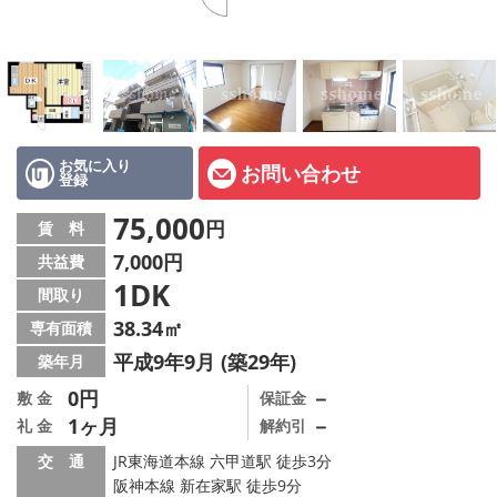
店舗情報·アクセス
会社概要
メールでお問い合わせ
お気に入り
お問い合わせ
登録
75,000
円
賃 料
7,000円
共益費
1DK
間取り
38.34㎡
専有面積
平成9年9月 (築29年)
築年月
0円
－
敷 金
保証金
1ヶ月
－
礼 金
解約引
交 通
JR東海道本線 六甲道駅 徒歩3分
阪神本線 新在家駅 徒歩9分