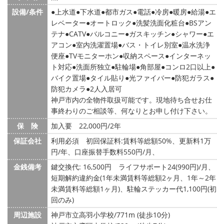
設備/条件
上水道
下水道
都市ガス
電話
冷房
暖房
給湯
エ
レベーター
オートロック
洗髪洗面化粧台
BSアン
テナ
CATV
バルコニー
ガスキッチン
シャワー
エ
アコン
室内洗濯置場
バス・トイレ別室
温水洗浄
便座
TVモニターホン
収納スペース
インターネッ
ト対応
洗面所独立
駐輪場
角部屋
コンロ2口以上
バイク置場
タイル貼り
光ファイバー
防犯ガラス
防犯カメラ
2人入居可
神戸市内の全物件取扱可能です。現地待ち合せお仕
事終わりのご相談等、何なりとお申し付け下さい。
保 険
加入要 22,000円/2年
保証会社
利用必須 初回保証料:賃料等総額50%、更新料1万
円/年、口座振替手数料550円/月、
金銭備考
鍵交換代: 16,500円
ライフサポート24(990円)/月、
短期解約違約金(1年未満賃料等総額2ヶ月、1年～2年
未満賃料等総額1ヶ月)、駐輪ステッカー代1,100円(初
回のみ)
周辺施設
神戸市立高羽小学校/771m (徒歩10分)