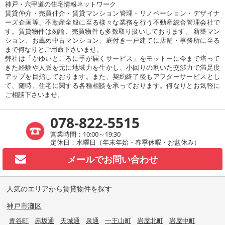
神戸・六甲道の住宅情報ネットワーク
賃貸仲介・売買仲介・賃貸マンション管理・リノベーション・デザイナ
ーズ企画等、不動産全般に至る様々な業務を行う不動産総合管理会社で
す。賃貸物件は勿論、売買物件も多数取り扱いしております。 新築マン
ション、お薦め中古マンション、庭付き一戸建てに店舗・事務所に至る
まで何なりとご用命下さいませ。
弊社は「かゆいところに手が届くサービス」をモットーに今まで培って
きた経験や人脈を元に地域力を生かし、小回りの利いた交渉力で満足度
アップを目指しております。また、契約終了後もアフターサービスとし
て、随時、住宅に関する各種相談を承っております。何なりとお気軽に
ご相談下さいませ。
078-822-5515
営業時間：10:00～19:30
定休日：水曜日（年末年始・春季休暇・お盆休み）
メールで
お問い合わせ
人気のエリアから賃貸物件を探す
神戸市灘区
青谷町
赤坂通
天城通
泉通
一王山町
岩屋北町
岩屋中町