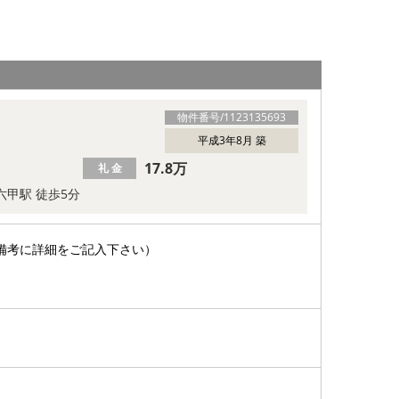
物件番号/
1123135693
平成3年8月 築
17.8万
礼 金
六甲駅 徒歩5分
備考に詳細をご記入下さい）