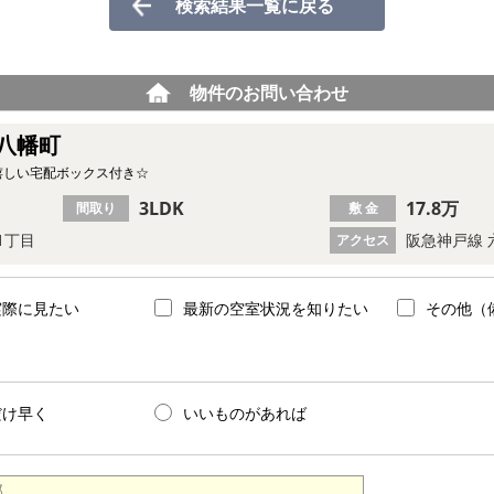
検索結果一覧に戻る
物件のお問い合わせ
八幡町
嬉しい宅配ボックス付き☆
3LDK
17.8万
間取り
敷 金
1丁目
阪急神戸線 
アクセス
実際に見たい
最新の空室状況を知りたい
その他（
だけ早く
いいものがあれば