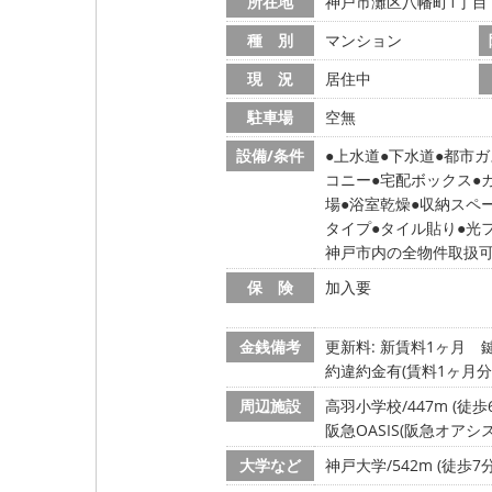
所在地
神戸市灘区八幡町1丁目
種 別
マンション
現 況
居住中
駐車場
空無
設備/条件
上水道
下水道
都市ガ
コニー
宅配ボックス
場
浴室乾燥
収納スペ
タイプ
タイル貼り
光
神戸市内の全物件取扱
保 険
加入要
金銭備考
更新料: 新賃料1ヶ月
鍵
約違約金有(賃料1ヶ月分
周辺施設
高羽小学校/447m (徒歩
阪急OASIS(阪急オアシス)
大学など
神戸大学/542m (徒歩7分