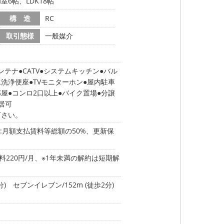
室6帖、LDK18帖
構 造
RC
取引態様
一般媒介
アンテナ
CATV
システムキッチン
バル
水洗浄便座
TVモニターホン
屋内駐車
部屋
コンロ2口以上
バイク置場
分譲
居可
下さい。
:月額支払賃料等総額の50%、更新保
料220円/月、※1年未満の解約は短期解
分)
セブンイレブン/152m (徒歩2分)