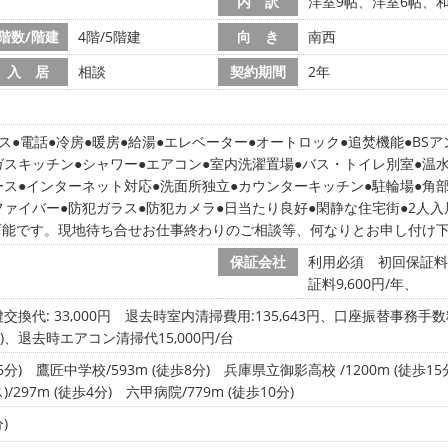
内 訳
洋室9帖、洋室6帖、和
階数/階建
4階/5階建
向 き
南西
入 居
相談
契約期間
2年
ス
電話
冷房
暖房
給湯
エレベーター
オートロック
追焚機能
BS
ガスキッチン
シャワー
エアコン
室内洗濯置場
バス・トイレ別室
温
ース
インターネット対応
洗面所独立
カウンターキッチン
駐輪場
角
ファイバー
防犯ガラス
防犯カメラ
日当たり良好
閑静な住宅街
2人入
可能です。現地待ち合せお仕事終わりのご相談等、何なりとお申し付け
保証会社
利用必須 初回保証料
証料9,600円/年、
交換代: 33,000円
退去時室内清掃費用:135,643円、口座振替事務手数
)、退去時エアコン清掃代15,000円/台
6分)
鷹匠中学校/593m (徒歩8分)
兵庫県立御影高校 /1200m (徒歩15
/297m (徒歩4分)
六甲病院/779m (徒歩10分)
)