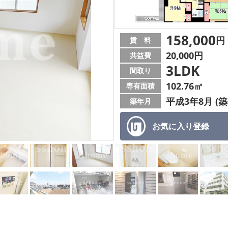
158,000
円
賃 料
20,000円
共益費
3LDK
間取り
102.76㎡
専有面積
平成3年8月 (築
築年月
お気に入り
登録