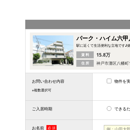
パーク・ハイム六甲
駅に近くて生活便利な立地です♪
15.8万
賃 料
神戸市灘区八幡町
住 所
お問い合わせ内容
物件を
※複数選択可
ご入居時期
できる
お名前
必 須