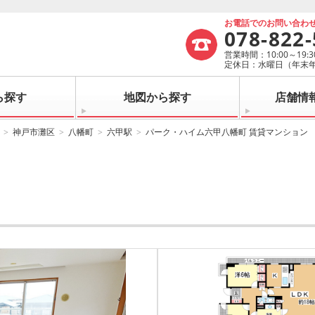
お電話でのお問い合わ
078-822
営業時間：10:00～19:3
定休日：水曜日（年末
ら探す
地図から探す
店舗情
神戸市灘区
八幡町
六甲駅
パーク・ハイム六甲八幡町 賃貸マンション