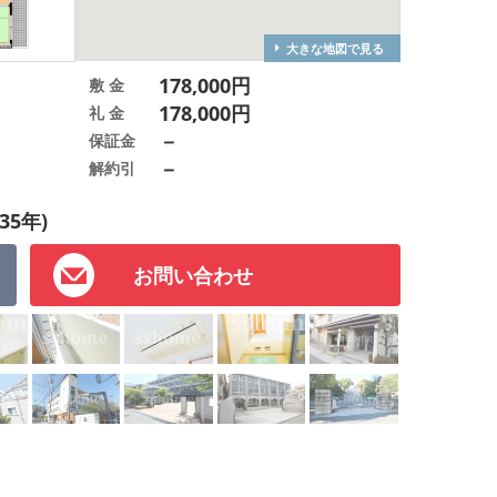
大きな地図で見る
178,000円
敷 金
178,000円
礼 金
－
保証金
－
解約引
35年)
お問い合わせ