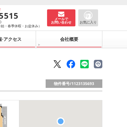
せ
-5515
メールで
0
お問い合わせ
お気に入り
年始・春季休暇・お盆休み）
報·アクセス
会社概要
物件番号/
1123135693