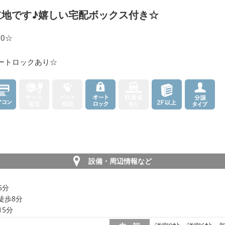
立地です♪嬉しい宅配ボックス付き☆
0☆
ートロックあり☆
設備・周辺情報など
5分
徒歩8分
15分