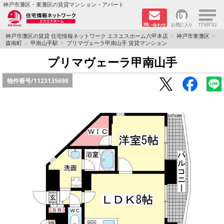
×
神戸市灘区・東灘区の賃貸マンション・アパート
問い合わせ
お気に入り
TOPページ
神戸市灘区の賃貸 住宅情報ネットワーク エスエスホーム六甲本店
神戸市東灘区
森南町
甲南山手駅
プリマヴェーラ甲南山手 賃貸マンション
新着物件
プリマヴェーラ甲南山手
物件番号/
1123135698
学生さん向け物件
敷金·礼金０円特集
ペット飼育可物件
路線·駅から探す
地域から探す
地図から探す