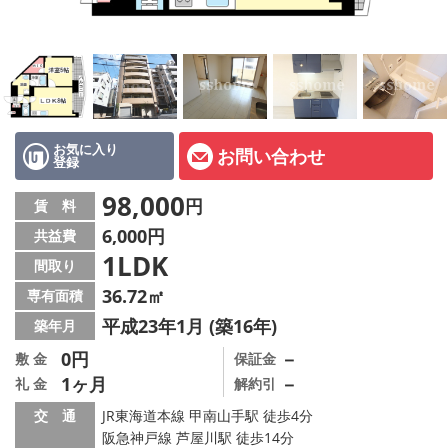
店舗情報·アクセス
会社概要
メールでお問い合わせ
お気に入り
お問い合わせ
登録
98,000
円
賃 料
6,000円
共益費
1LDK
間取り
36.72㎡
専有面積
平成23年1月 (築16年)
築年月
0円
－
敷 金
保証金
1ヶ月
－
礼 金
解約引
交 通
JR東海道本線 甲南山手駅 徒歩4分
阪急神戸線 芦屋川駅 徒歩14分