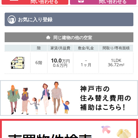
問い合わせる
問い合わせる
お気に入り
登録
同じ建物の他の空室
階
家賃/
共益費
敷金/
礼金
間取り/
専有面積
10.0
－
1LDK
万円
6
階
1
36.72
0.6
ヶ月
m²
万円