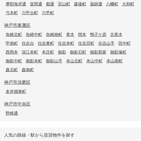
摩耶海岸通
箕岡通
都通
宮山町
森後町
薬師通
八幡町
大和町
弓木町
六甲台町
六甲町
神戸市東灘区
魚崎北町
魚崎中町
魚崎南町
青木
岡本
鴨子ケ原
北青木
甲南町
住吉台
住吉東町
住吉本町
住吉宮町
住吉山手
田中町
西岡本
深江本町
本庄町
御影
御影石町
御影郡家
御影塚町
御影中町
御影本町
御影山手
本山北町
本山中町
本山南町
森北町
森南町
神戸市須磨区
多井畑東町
神戸市中央区
野崎通
人気の路線・駅から賃貸物件を探す