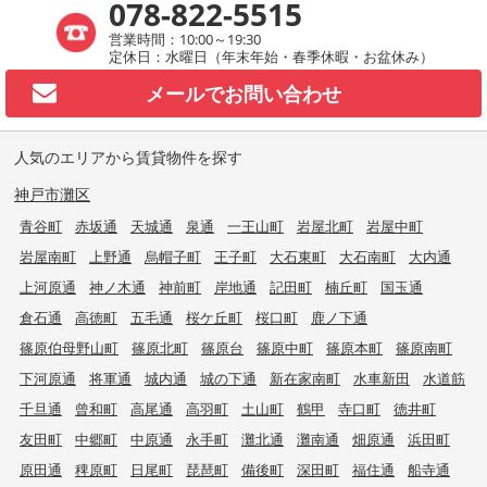
078-822-5515
営業時間：10:00～19:30
定休日：水曜日（年末年始・春季休暇・お盆休み）
メールで
お問い合わせ
人気のエリアから賃貸物件を探す
神戸市灘区
青谷町
赤坂通
天城通
泉通
一王山町
岩屋北町
岩屋中町
岩屋南町
上野通
烏帽子町
王子町
大石東町
大石南町
大内通
上河原通
神ノ木通
神前町
岸地通
記田町
楠丘町
国玉通
倉石通
高徳町
五毛通
桜ケ丘町
桜口町
鹿ノ下通
篠原伯母野山町
篠原北町
篠原台
篠原中町
篠原本町
篠原南町
下河原通
将軍通
城内通
城の下通
新在家南町
水車新田
水道筋
千旦通
曾和町
高尾通
高羽町
土山町
鶴甲
寺口町
徳井町
友田町
中郷町
中原通
永手町
灘北通
灘南通
畑原通
浜田町
原田通
稗原町
日尾町
琵琶町
備後町
深田町
福住通
船寺通