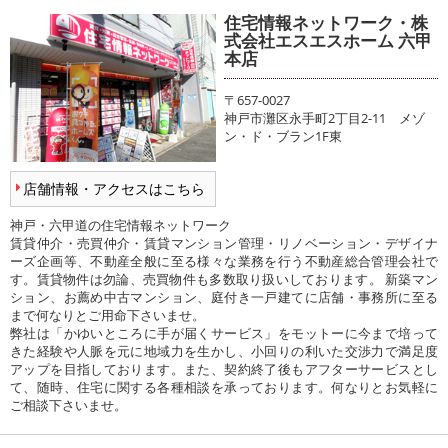
住宅情報ネットワーク・株
式会社エスエスホーム 六甲
本店
〒657-0027
神戸市灘区永手町2丁目2-11 メゾ
ン・ド・ブラン1F東
店舗情報・アクセスはこちら
神戸・六甲道の住宅情報ネットワーク
賃貸仲介・売買仲介・賃貸マンション管理・リノベーション・デザイナ
ーズ企画等、不動産全般に至る様々な業務を行う不動産総合管理会社で
す。賃貸物件は勿論、売買物件も多数取り扱いしております。 新築マン
ション、お薦め中古マンション、庭付き一戸建てに店舗・事務所に至る
まで何なりとご用命下さいませ。
弊社は「かゆいところに手が届くサービス」をモットーに今まで培って
きた経験や人脈を元に地域力を生かし、小回りの利いた交渉力で満足度
アップを目指しております。また、契約終了後もアフターサービスとし
て、随時、住宅に関する各種相談を承っております。何なりとお気軽に
ご相談下さいませ。