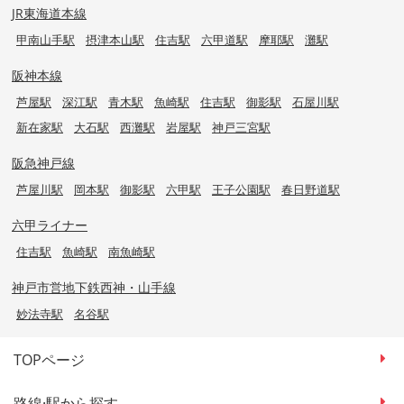
JR東海道本線
甲南山手駅
摂津本山駅
住吉駅
六甲道駅
摩耶駅
灘駅
阪神本線
芦屋駅
深江駅
青木駅
魚崎駅
住吉駅
御影駅
石屋川駅
新在家駅
大石駅
西灘駅
岩屋駅
神戸三宮駅
阪急神戸線
芦屋川駅
岡本駅
御影駅
六甲駅
王子公園駅
春日野道駅
六甲ライナー
住吉駅
魚崎駅
南魚崎駅
神戸市営地下鉄西神・山手線
妙法寺駅
名谷駅
TOPページ
路線·駅から探す