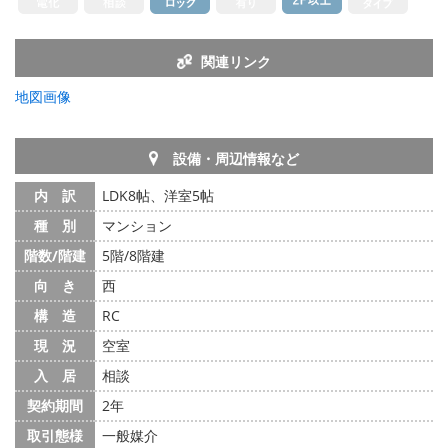
関連リンク
地図画像
設備・周辺情報など
内 訳
LDK8帖、洋室5帖
種 別
マンション
階数/階建
5階/8階建
向 き
西
構 造
RC
現 況
空室
入 居
相談
契約期間
2年
取引態様
一般媒介