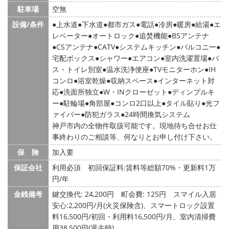
駐車場
空無
設備/条件
上水道
下水道
都市ガス
電話
冷房
暖房
給湯
エ
レベーター
オートロック
追焚機能
BSアンテナ
CSアンテナ
CATV
システムキッチン
バルコニー
宅配ボックス
シャワー
エアコン
室内洗濯置場
バ
ス・トイレ別室
温水洗浄便座
TVモニターホン
IH
コンロ
浴室乾燥
収納スペース
インターネット対
応
洗面所独立
W・INクローゼット
ディンプルキ
ー
駐輪場
角部屋
コンロ2口以上
タイル貼り
光フ
ァイバー
防犯ガラス
24時間換気システム
神戸市内の全物件取扱可能です。現地待ち合せお仕
事終わりのご相談等、何なりとお申し付け下さい。
保 険
加入要
保証会社
利用必須 初回保証料:賃料等総額70%・更新料1万
円/年
金銭備考
鍵交換代: 24,200円
町会費: 125円
スマイル入居
安心:2,200円/月(火災保険含)、スマートロック設置
料16,500円/初回・利用料16,500円/月、室内清掃費
用38,500円(退去時)