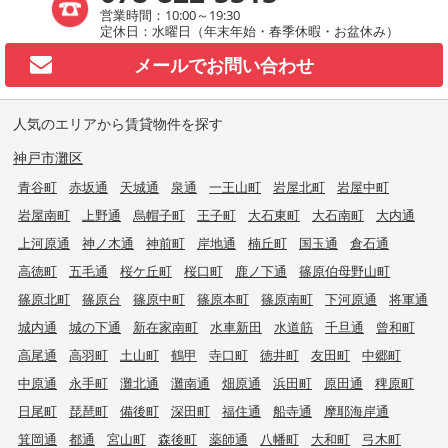
営業時間：10:00～19:30
定休日：水曜日（年末年始・春季休暇・お盆休み）
メールで
お問い合わせ
人気のエリアから賃貸物件を探す
神戸市灘区
青谷町
赤坂通
天城通
泉通
一王山町
岩屋北町
岩屋中町
岩屋南町
上野通
烏帽子町
王子町
大石東町
大石南町
大内通
上河原通
神ノ木通
神前町
岸地通
楠丘町
国玉通
倉石通
高徳町
五毛通
桜ケ丘町
桜口町
鹿ノ下通
篠原伯母野山町
篠原北町
篠原台
篠原中町
篠原本町
篠原南町
下河原通
将軍通
城内通
城の下通
新在家南町
水車新田
水道筋
千旦通
曾和町
高尾通
高羽町
土山町
鶴甲
寺口町
徳井町
友田町
中郷町
中原通
永手町
灘北通
灘南通
畑原通
浜田町
原田通
稗原町
日尾町
琵琶町
備後町
深田町
福住通
船寺通
摩耶海岸通
箕岡通
都通
宮山町
森後町
薬師通
八幡町
大和町
弓木町