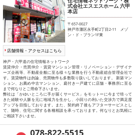
住宅情報ネットワーク・株
式会社エスエスホーム 六甲
本店
〒657-0027
神戸市灘区永手町2丁目2-11 メゾ
ン・ド・ブラン1F東
店舗情報・アクセスはこちら
神戸・六甲道の住宅情報ネットワーク
賃貸仲介・売買仲介・賃貸マンション管理・リノベーション・デザイナ
ーズ企画等、不動産全般に至る様々な業務を行う不動産総合管理会社で
す。賃貸物件は勿論、売買物件も多数取り扱いしております。 新築マン
ション、お薦め中古マンション、庭付き一戸建てに店舗・事務所に至る
まで何なりとご用命下さいませ。
弊社は「かゆいところに手が届くサービス」をモットーに今まで培って
きた経験や人脈を元に地域力を生かし、小回りの利いた交渉力で満足度
アップを目指しております。また、契約終了後もアフターサービスとし
て、随時、住宅に関する各種相談を承っております。何なりとお気軽に
ご相談下さいませ。
078-822-5515