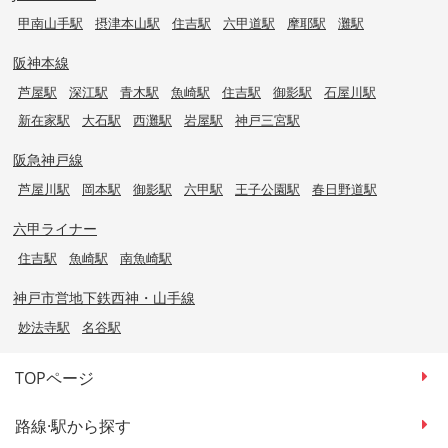
甲南山手駅
摂津本山駅
住吉駅
六甲道駅
摩耶駅
灘駅
阪神本線
芦屋駅
深江駅
青木駅
魚崎駅
住吉駅
御影駅
石屋川駅
新在家駅
大石駅
西灘駅
岩屋駅
神戸三宮駅
阪急神戸線
芦屋川駅
岡本駅
御影駅
六甲駅
王子公園駅
春日野道駅
六甲ライナー
住吉駅
魚崎駅
南魚崎駅
神戸市営地下鉄西神・山手線
妙法寺駅
名谷駅
TOPページ
路線·駅から探す