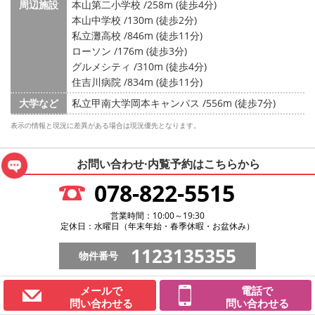
周辺施設
本山第二小学校 /258m (徒歩4分)
本山中学校 /130m (徒歩2分)
私立灘高校 /846m (徒歩11分)
ローソン /176m (徒歩3分)
グルメシティ /310m (徒歩4分)
住吉川病院 /834m (徒歩11分)
大学など
私立甲南大学岡本キャンパス /556m (徒歩7分)
表示の情報と現況に差異がある場合は現況優先となります。
お問い合わせ·内覧予約は
こちらから
078-822-5515
営業時間：10:00～19:30
定休日：水曜日（年末年始・春季休暇・お盆休み）
1123135355
物件番号
メールで
電話で
問い合わせる
問い合わせる