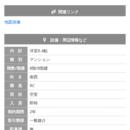
関連リンク
地図画像
設備・周辺情報など
内 訳
洋室8.4帖
種 別
マンション
階数/階建
8階/8階建
向 き
南西
構 造
RC
現 況
空室
入 居
即時
契約期間
2年
取引態様
一般媒介
駐車場
無