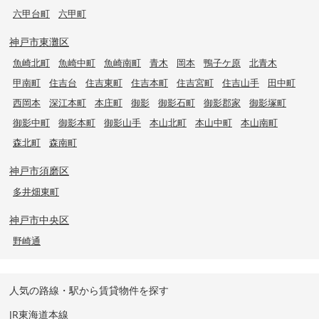
六甲台町
六甲町
神戸市東灘区
魚崎北町
魚崎中町
魚崎南町
青木
岡本
鴨子ケ原
北青木
甲南町
住吉台
住吉東町
住吉本町
住吉宮町
住吉山手
田中町
西岡本
深江本町
本庄町
御影
御影石町
御影郡家
御影塚町
御影中町
御影本町
御影山手
本山北町
本山中町
本山南町
森北町
森南町
神戸市須磨区
多井畑東町
神戸市中央区
野崎通
人気の路線・駅から賃貸物件を探す
JR東海道本線