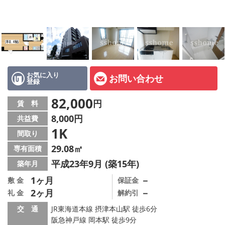
店舗情報·アクセス
会社概要
メールでお問い合わせ
お気に入り
お問い合わせ
登録
82,000
円
賃 料
8,000円
共益費
1K
間取り
29.08㎡
専有面積
平成23年9月 (築15年)
築年月
1ヶ月
－
敷 金
保証金
2ヶ月
－
礼 金
解約引
交 通
JR東海道本線 摂津本山駅 徒歩6分
阪急神戸線 岡本駅 徒歩9分