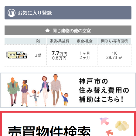
お気に入り
登録
同じ建物の他の空室
階
家賃/
共益費
敷金/
礼金
間取り/
専有面積
7.7
1
1K
ヶ月
万円
3
階
2
28.73
0.8
ヶ月
m²
万円