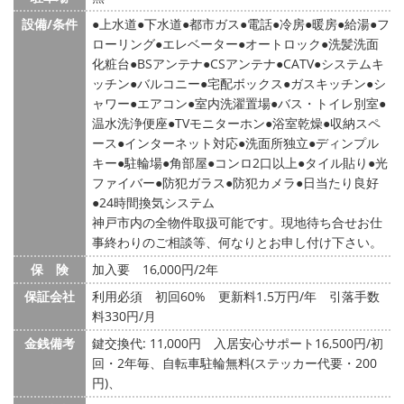
設備/条件
上水道
下水道
都市ガス
電話
冷房
暖房
給湯
フ
ローリング
エレベーター
オートロック
洗髪洗面
化粧台
BSアンテナ
CSアンテナ
CATV
システムキ
ッチン
バルコニー
宅配ボックス
ガスキッチン
シ
ャワー
エアコン
室内洗濯置場
バス・トイレ別室
温水洗浄便座
TVモニターホン
浴室乾燥
収納スペ
ース
インターネット対応
洗面所独立
ディンプル
キー
駐輪場
角部屋
コンロ2口以上
タイル貼り
光
ファイバー
防犯ガラス
防犯カメラ
日当たり良好
24時間換気システム
神戸市内の全物件取扱可能です。現地待ち合せお仕
事終わりのご相談等、何なりとお申し付け下さい。
保 険
加入要 16,000円/2年
保証会社
利用必須 初回60% 更新料1.5万円/年 引落手数
料330円/月
金銭備考
鍵交換代: 11,000円
入居安心サポート16,500円/初
回・2年毎、自転車駐輪無料(ステッカー代要・200
円)、