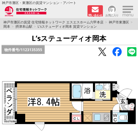
×
神戸市灘区・東灘区の賃貸マンション・アパート
問い合わせ
お気に入り
TOPページ
神戸市灘区の賃貸 住宅情報ネットワーク エスエスホーム六甲本店
神戸市東灘区
岡本
摂津本山駅
L’sステューディオ岡本 賃貸マンション
新着物件
L’sステューディオ岡本
物件番号/
1123135355
学生さん向け物件
敷金·礼金０円特集
ペット飼育可物件
路線·駅から探す
地域から探す
地図から探す