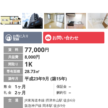
店舗情報·アクセス
会社概要
メールでお問い合わせ
お気に入り
お問い合わせ
登録
77,000
円
賃 料
8,000円
共益費
1K
間取り
28.73㎡
専有面積
平成23年9月 (築15年)
築年月
1ヶ月
－
敷 金
保証金
2ヶ月
－
礼 金
解約引
交 通
JR東海道本線 摂津本山駅 徒歩6分
阪急神戸線 岡本駅 徒歩9分