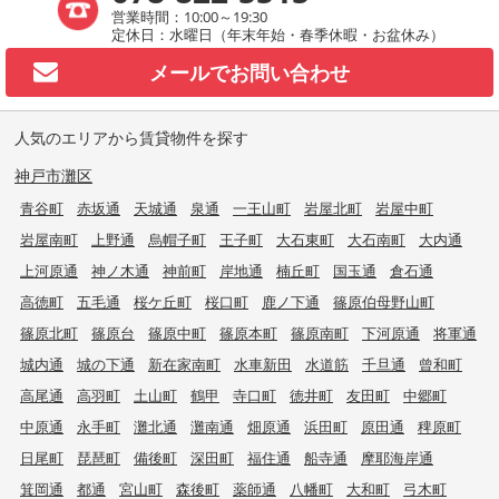
営業時間：10:00～19:30
定休日：水曜日（年末年始・春季休暇・お盆休み）
メールで
お問い合わせ
人気のエリアから賃貸物件を探す
神戸市灘区
青谷町
赤坂通
天城通
泉通
一王山町
岩屋北町
岩屋中町
岩屋南町
上野通
烏帽子町
王子町
大石東町
大石南町
大内通
上河原通
神ノ木通
神前町
岸地通
楠丘町
国玉通
倉石通
高徳町
五毛通
桜ケ丘町
桜口町
鹿ノ下通
篠原伯母野山町
篠原北町
篠原台
篠原中町
篠原本町
篠原南町
下河原通
将軍通
城内通
城の下通
新在家南町
水車新田
水道筋
千旦通
曾和町
高尾通
高羽町
土山町
鶴甲
寺口町
徳井町
友田町
中郷町
中原通
永手町
灘北通
灘南通
畑原通
浜田町
原田通
稗原町
日尾町
琵琶町
備後町
深田町
福住通
船寺通
摩耶海岸通
箕岡通
都通
宮山町
森後町
薬師通
八幡町
大和町
弓木町