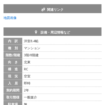
関連リンク
地図画像
設備・周辺情報など
内 訳
洋室8.4帖
種 別
マンション
階数/階建
3階/8階建
向 き
北東
構 造
RC
現 況
空室
入 居
即時
契約期間
2年
取引態様
一般媒介
駐車場
無