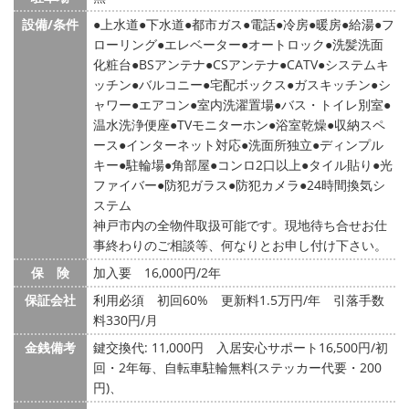
設備/条件
上水道
下水道
都市ガス
電話
冷房
暖房
給湯
フ
ローリング
エレベーター
オートロック
洗髪洗面
化粧台
BSアンテナ
CSアンテナ
CATV
システムキ
ッチン
バルコニー
宅配ボックス
ガスキッチン
シ
ャワー
エアコン
室内洗濯置場
バス・トイレ別室
温水洗浄便座
TVモニターホン
浴室乾燥
収納スペ
ース
インターネット対応
洗面所独立
ディンプル
キー
駐輪場
角部屋
コンロ2口以上
タイル貼り
光
ファイバー
防犯ガラス
防犯カメラ
24時間換気シ
ステム
神戸市内の全物件取扱可能です。現地待ち合せお仕
事終わりのご相談等、何なりとお申し付け下さい。
保 険
加入要 16,000円/2年
保証会社
利用必須 初回60% 更新料1.5万円/年 引落手数
料330円/月
金銭備考
鍵交換代: 11,000円
入居安心サポート16,500円/初
回・2年毎、自転車駐輪無料(ステッカー代要・200
円)、