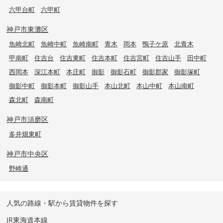
六甲台町
六甲町
神戸市東灘区
魚崎北町
魚崎中町
魚崎南町
青木
岡本
鴨子ケ原
北青木
甲南町
住吉台
住吉東町
住吉本町
住吉宮町
住吉山手
田中町
西岡本
深江本町
本庄町
御影
御影石町
御影郡家
御影塚町
御影中町
御影本町
御影山手
本山北町
本山中町
本山南町
森北町
森南町
神戸市須磨区
多井畑東町
神戸市中央区
野崎通
人気の路線・駅から賃貸物件を探す
JR東海道本線