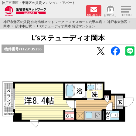
×
神戸市灘区・東灘区の賃貸マンション・アパート
問い合わせ
お気に入り
TOPページ
神戸市灘区の賃貸 住宅情報ネットワーク エスエスホーム六甲本店
神戸市東灘区
岡本
摂津本山駅
L’sステューディオ岡本 賃貸マンション
新着物件
L’sステューディオ岡本
物件番号/
1123135356
学生さん向け物件
敷金·礼金０円特集
ペット飼育可物件
路線·駅から探す
地域から探す
地図から探す