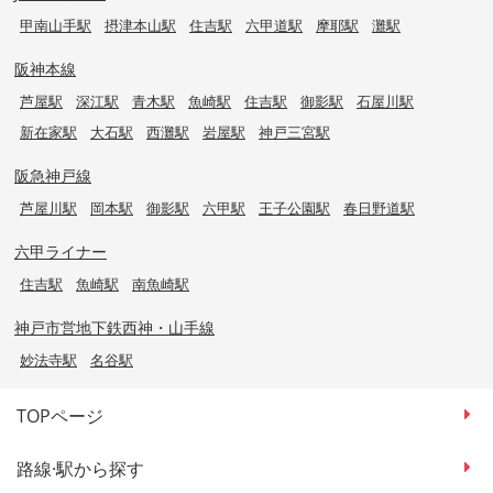
甲南山手駅
摂津本山駅
住吉駅
六甲道駅
摩耶駅
灘駅
阪神本線
芦屋駅
深江駅
青木駅
魚崎駅
住吉駅
御影駅
石屋川駅
新在家駅
大石駅
西灘駅
岩屋駅
神戸三宮駅
阪急神戸線
芦屋川駅
岡本駅
御影駅
六甲駅
王子公園駅
春日野道駅
六甲ライナー
住吉駅
魚崎駅
南魚崎駅
神戸市営地下鉄西神・山手線
妙法寺駅
名谷駅
TOPページ
路線·駅から探す