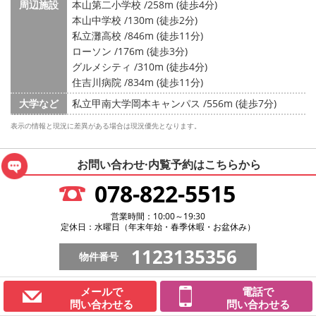
周辺施設
本山第二小学校 /258m (徒歩4分)
本山中学校 /130m (徒歩2分)
私立灘高校 /846m (徒歩11分)
ローソン /176m (徒歩3分)
グルメシティ /310m (徒歩4分)
住吉川病院 /834m (徒歩11分)
大学など
私立甲南大学岡本キャンパス /556m (徒歩7分)
表示の情報と現況に差異がある場合は現況優先となります。
お問い合わせ·内覧予約は
こちらから
078-822-5515
営業時間：10:00～19:30
定休日：水曜日（年末年始・春季休暇・お盆休み）
1123135356
物件番号
メールで
電話で
問い合わせる
問い合わせる