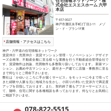
住宅情報ネットワーク・株
式会社エスエスホーム 六甲
本店
〒657-0027
神戸市灘区永手町2丁目2-11 メゾ
ン・ド・ブラン1F東
店舗情報・アクセスはこちら
神戸・六甲道の住宅情報ネットワーク
賃貸仲介・売買仲介・賃貸マンション管理・リノベーション・デザイナ
ーズ企画等、不動産全般に至る様々な業務を行う不動産総合管理会社で
す。賃貸物件は勿論、売買物件も多数取り扱いしております。 新築マン
ション、お薦め中古マンション、庭付き一戸建てに店舗・事務所に至る
まで何なりとご用命下さいませ。
弊社は「かゆいところに手が届くサービス」をモットーに今まで培って
きた経験や人脈を元に地域力を生かし、小回りの利いた交渉力で満足度
アップを目指しております。また、契約終了後もアフターサービスとし
て、随時、住宅に関する各種相談を承っております。何なりとお気軽に
ご相談下さいませ。
078-822-5515