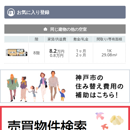
お気に入り
登録
同じ建物の他の空室
階
家賃/
共益費
敷金/
礼金
間取り/
専有面積
8.2
1
1K
ヶ月
万円
8
階
2
29.08
0.8
ヶ月
m²
万円